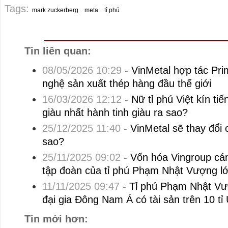
Tags:
mark zuckerberg
meta
tỉ phú
Tin liên quan:
08/05/2026 10:29
-
VinMetal hợp tác Prim
nghệ sản xuất thép hàng đầu thế giới
16/03/2026 12:12
-
Nữ tỉ phú Việt kín t
giàu nhất hành tinh giàu ra sao?
25/12/2025 11:40
-
VinMetal sẽ thay đổi 
sao?
25/11/2025 09:02
-
Vốn hóa Vingroup cán
tập đoàn của tỉ phú Phạm Nhật Vượng l
11/11/2025 09:47
-
Tỉ phú Phạm Nhật Vượ
đại gia Đông Nam Á có tài sản trên 10 t
Tin mới hơn: