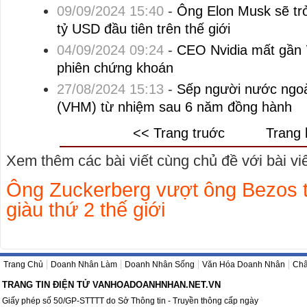
09/09/2024 15:40
-
Ông Elon Musk sẽ trở
tỷ USD đầu tiên trên thế giới
04/09/2024 09:24
-
CEO Nvidia mất gần 
phiên chứng khoán
27/08/2024 15:13
-
Sếp người nước ngo
(VHM) từ nhiệm sau 6 năm đồng hành
<< Trang truớc
Trang 
Xem thêm các bài viết cùng chủ đề với bài viết
Ông Zuckerberg vượt ông Bezos t
giàu thứ 2 thế giới
Trang Chủ
Doanh Nhân Làm
Doanh Nhân Sống
Văn Hóa Doanh Nhân
Châ
TRANG TIN ĐIỆN TỬ VANHOADOANHNHAN.NET.VN
Giấy phép số 50/GP-STTTT do Sở Thông tin - Truyền thông cấp ngày