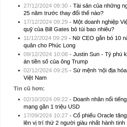
27/12/2024 09:30
-
Tài sản của những ng
25 năm trước thay đổi thế nào?
17/12/2024 09:29
-
Một doanh nghiệp Việ
quỹ của Bill Gates bỏ túi bao nhiêu?
11/12/2024 09:29
-
Nữ CEO gắn bó 10 nă
quân cho Phúc Long
09/12/2024 10:08
-
Justin Sun - Tỷ phú k
án tiền số của ông Trump
02/12/2024 09:25
-
Sứ mệnh ‘nội địa hó
Việt Nam
Tin cũ hơn:
02/10/2024 09:22
-
Doanh nhân nổi tiếng
mạng gần 1 triệu USD
17/09/2024 10:27
-
Cổ phiếu Oracle tăng 
lên vị trí thứ 2 người giàu nhất hành tinh