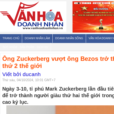
TRANG CHỦ
DOANH NHÂN LÀM
DOANH NHÂN SỐNG
VĂN HÓA DOANH 
SỨC KHỎE - SẢN PHẨM - DỊCH VỤ
Ông Zuckerberg vượt ông Bezos trở t
thứ 2 thế giới
Viết bởi ducanh
Thứ sáu, 04/10/2024, 10:01 GMT+7
Ngày 3-10, tỉ phú Mark Zuckerberg lần đầu tiê
để trở thành người giàu thứ hai thế giới tron
cao kỷ lục.