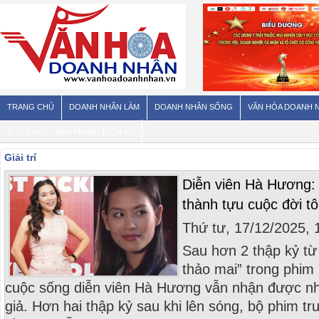
TRANG CHỦ
DOANH NHÂN LÀM
DOANH NHÂN SỐNG
VĂN HÓA DOANH 
SỨC KHỎE - SẢN PHẨM - DỊCH VỤ
Giải trí
Diễn viên Hà Hương: V
thành tựu cuộc đời tô
Thứ tư, 17/12/2025,
Sau hơn 2 thập kỷ từ 
thảo mai” trong phim 
cuộc sống diễn viên Hà Hương vẫn nhận được n
giả. Hơn hai thập kỷ sau khi lên sóng, bộ phim tr