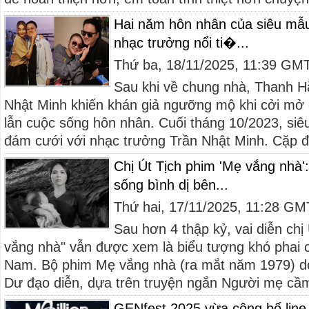
Hai năm hôn nhân của siêu mẫ
nhạc trưởng nổi ti�...
Thứ ba, 18/11/2025, 11:39 GM
Sau khi về chung nhà, Thanh H
Nhật Minh khiến khán giả ngưỡng mộ khi cởi mở 
lẫn cuộc sống hôn nhân. Cuối tháng 10/2023, s
đám cưới với nhạc trưởng Trần Nhật Minh. Cặp đô
Chị Út Tịch phim 'Mẹ vắng nhà'
sống bình dị bên...
Thứ hai, 17/11/2025, 11:28 G
Sau hơn 4 thập kỷ, vai diễn chị
vắng nhà" vẫn được xem là biểu tượng khó phai 
Nam. Bộ phim Mẹ vắng nhà (ra mắt năm 1979)
Dư đạo diễn, dựa trên truyện ngắn Người mẹ cầm
GENfest 2025 vừa công bố line-