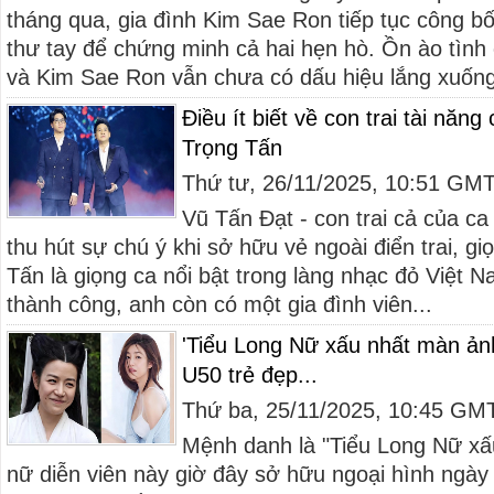
tháng qua, gia đình Kim Sae Ron tiếp tục công bố 
thư tay để chứng minh cả hai hẹn hò. Ồn ào tìn
và Kim Sae Ron vẫn chưa có dấu hiệu lắng xuống
Điều ít biết về con trai tài năn
Trọng Tấn
Thứ tư, 26/11/2025, 10:51 GM
Vũ Tấn Đạt - con trai cả của ca 
thu hút sự chú ý khi sở hữu vẻ ngoài điển trai, gi
Tấn là giọng ca nổi bật trong làng nhạc đỏ Việt 
thành công, anh còn có một gia đình viên...
'Tiểu Long Nữ xấu nhất màn ảnh
U50 trẻ đẹp...
Thứ ba, 25/11/2025, 10:45 GM
Mệnh danh là "Tiểu Long Nữ x
nữ diễn viên này giờ đây sở hữu ngoại hình ngày