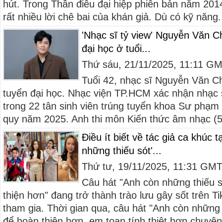
hút. Trong Thần điêu đại hiệp phiên bản năm 201
rất nhiều lời chê bai của khán giả. Dù có kỹ năng.
'Nhạc sĩ tỷ view' Nguyễn Văn C
đại học ở tuổi...
Thứ sáu, 21/11/2025, 11:11 G
Tuổi 42, nhạc sĩ Nguyễn Văn Ch
tuyển đại học. Nhạc viện TP.HCM xác nhận nhạc
trong 22 tân sinh viên trúng tuyển khoa Sư phạm
quy năm 2025. Anh thi môn Kiến thức âm nhạc (5,
Điều ít biết về tác giả ca khúc 
những thiếu sót'...
Thứ tư, 19/11/2025, 11:31 GM
Câu hát "Anh còn những thiếu 
thiện hơn" đang trở thành trào lưu gây sốt trên T
tham gia. Thời gian qua, câu hát "Anh còn những
để hoàn thiện hơn, em toan tính thiệt hơn chuyện