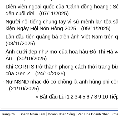
Diễn viên ngoại quốc của 'Cánh đồng hoang': S
đến cuối đời - (07/11/2025)
Người nổi tiếng chung tay vì sứ mệnh lan tỏa s
kiện Ngày Hội Nón Hồng 2025 - (05/11/2025)
Lần đầu tiên quảng bá điện ảnh Việt Nam trên 
(03/11/2025)
Ảnh cưới đẹp như mơ của hoa hậu Đỗ Thị Hà và 
Âu - (30/10/2025)
Khi CORTIS trở thành phong cách thời trang 
của Gen Z - (24/10/2025)
Nữ NSND nhạc đỏ có chồng là anh hùng phi cô
- (21/10/2025)
«
Bắt đầu
Lùi
1
2
3
4
5
6
7
8
9
10
Tiế
Trang Chủ
Doanh Nhân Làm
Doanh Nhân Sống
Văn Hóa Doanh Nhân
Châ