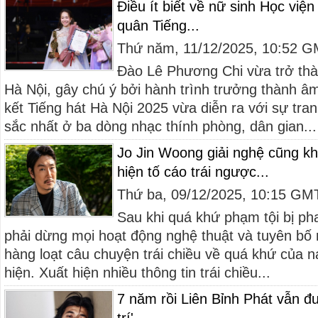
Điều ít biết về nữ sinh Học vi
quân Tiếng...
Thứ năm, 11/12/2025, 10:52 
Đào Lê Phương Chi vừa trở th
Hà Nội, gây chú ý bởi hành trình trưởng thành â
kết Tiếng hát Hà Nội 2025 vừa diễn ra với sự tranh
sắc nhất ở ba dòng nhạc thính phòng, dân gian...
Jo Jin Woong giải nghệ cũng kh
hiện tố cáo trái ngược...
Thứ ba, 09/12/2025, 10:15 GM
Sau khi quá khứ phạm tội bị ph
phải dừng mọi hoạt động nghệ thuật và tuyên bố rời
hàng loạt câu chuyện trái chiều về quá khứ của na
hiện. Xuất hiện nhiều thông tin trái chiều...
7 năm rồi Liên Bỉnh Phát vẫn đ