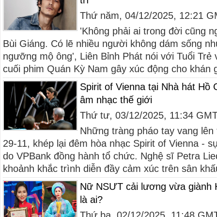
trí'
Thứ năm, 04/12/2025, 12:21 
'Không phải ai trong đời cũng
Bùi Giáng. Có lẽ nhiều người không dám sống nh
ngưỡng mộ ông', Liên Bỉnh Phát nói với Tuổi Trẻ 
cuối phim Quán Kỳ Nam gây xúc động cho khán gi
Spirit of Vienna tại Nhà hát Hồ
âm nhạc thế giới
Thứ tư, 03/12/2025, 11:34 GM
Những tràng pháo tay vang lên
29-11, khép lại đêm hòa nhạc Spirit of Vienna - s
do VPBank đồng hành tổ chức. Nghệ sĩ Petra Lieda
khoảnh khắc trình diễn đầy cảm xúc trên sân khấu 
Nữ NSƯT cải lương vừa giành 
là ai?
Thứ ba, 02/12/2025, 11:48 GM