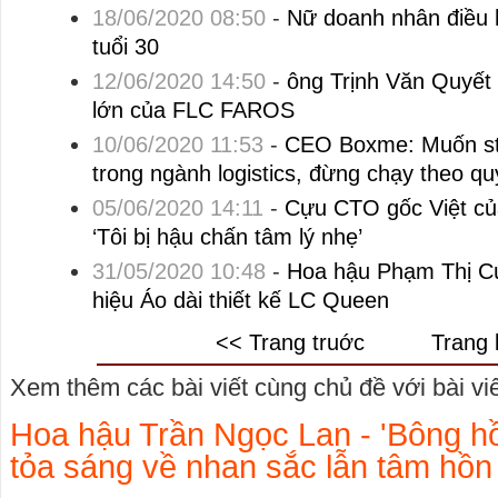
18/06/2020 08:50
-
Nữ doanh nhân điều 
tuổi 30
12/06/2020 14:50
-
ông Trịnh Văn Quyết 
lớn của FLC FAROS
10/06/2020 11:53
-
CEO Boxme: Muốn st
trong ngành logistics, đừng chạy theo q
05/06/2020 14:11
-
Cựu CTO gốc Việt của
‘Tôi bị hậu chấn tâm lý nhẹ’
31/05/2020 10:48
-
Hoa hậu Phạm Thị C
hiệu Áo dài thiết kế LC Queen
<< Trang truớc
Trang 
Xem thêm các bài viết cùng chủ đề với bài viết
Hoa hậu Trần Ngọc Lan - 'Bông h
tỏa sáng về nhan sắc lẫn tâm hồn