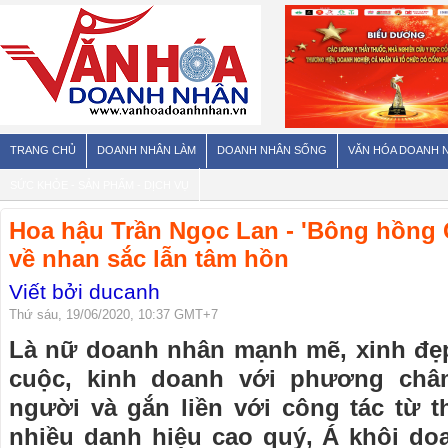
TRANG CHỦ
DOANH NHÂN LÀM
DOANH NHÂN SỐNG
VĂN HÓA DOANH 
SỨC KHỎE - SẢN PHẨM - DỊCH VỤ
Hoa hậu Trần Ngọc Lan - 'Bông hồng 
về nhan sắc lẫn tâm hồn
Viết bởi ducanh
Thứ sáu, 19/06/2020, 10:37 GMT+7
Là nữ doanh nhân mạnh mẽ, xinh đẹp
cuộc, kinh doanh với phương châ
người và gắn liền với công tác từ t
nhiều danh hiệu cao quý, Á khôi d