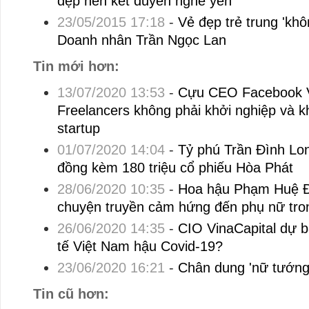
đẹp nên kết duyên nghề yến
23/05/2015 17:18
-
Vẻ đẹp trẻ trung 'khô
Doanh nhân Trần Ngọc Lan
Tin mới hơn:
13/07/2020 13:53
-
Cựu CEO Facebook 
Freelancers không phải khởi nghiệp và k
startup
01/07/2020 14:04
-
Tỷ phú Trần Đình Lon
đồng kèm 180 triệu cổ phiếu Hòa Phát
28/06/2020 10:35
-
Hoa hậu Phạm Huệ Đa
chuyện truyền cảm hứng đến phụ nữ tron
26/06/2020 14:35
-
CIO VinaCapital dự bá
tế Việt Nam hậu Covid-19?
23/06/2020 16:21
-
Chân dung 'nữ tướng
Tin cũ hơn: