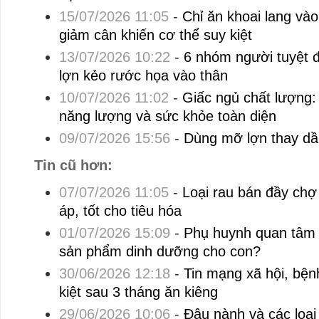
15/07/2026 11:05
-
Chỉ ăn khoai lang và
giảm cân khiến cơ thể suy kiệt
13/07/2026 10:22
-
6 nhóm người tuyệt đố
lợn kẻo rước họa vào thân
10/07/2026 11:02
-
Giấc ngủ chất lượng:
năng lượng và sức khỏe toàn diện
09/07/2026 15:56
-
Dùng mỡ lợn thay dầu
Tin cũ hơn:
07/07/2026 11:05
-
Loại rau bán đầy chợ
áp, tốt cho tiêu hóa
01/07/2026 15:09
-
Phụ huynh quan tâm đ
sản phẩm dinh dưỡng cho con?
30/06/2026 12:18
-
Tin mạng xã hội, bện
kiệt sau 3 tháng ăn kiêng
29/06/2026 10:06
-
Đậu nành và các loại 