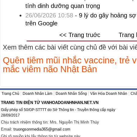
tính dinh dưỡng quan trọng
26/06/2026 10:58
-
9 lý do gây hoảng sợ 
trên Google
<< Trang truớc
Trang 
Xem thêm các bài viết cùng chủ đề với bài viết
Quên tiêm mũi nhắc vaccine, trẻ 
mắc viêm não Nhật Bản
Trang Chủ
Doanh Nhân Làm
Doanh Nhân Sống
Văn Hóa Doanh Nhân
Châ
TRANG TIN ĐIỆN TỬ VANHOADOANHNHAN.NET.VN
Giấy phép số 50/GP-STTTT do Sở Thông tin - Truyền thông cấp ngày
28/09/2017
Chịu trách nhiệm thông tin: Mrs. Nguyễn Thị Minh Thúy
Email:
truongsonmedia365@gmail.com
Ghi rõ nguồn khi lấy thông tin từ website này