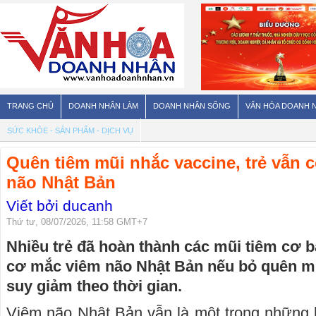
TRANG CHỦ
DOANH NHÂN LÀM
DOANH NHÂN SỐNG
VĂN HÓA DOANH 
SỨC KHỎE - SẢN PHẨM - DỊCH VỤ
Quên tiêm mũi nhắc vaccine, trẻ vẫn 
não Nhật Bản
Viết bởi ducanh
Thứ tư, 08/07/2026, 11:58 GMT+7
Nhiều trẻ đã hoàn thành các mũi tiêm cơ 
cơ mắc viêm não Nhật Bản nếu bỏ quên mũ
suy giảm theo thời gian.
Viêm não Nhật Bản vẫn là một trong những 