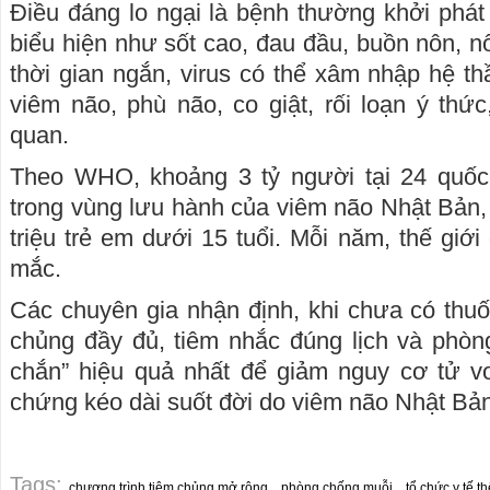
Điều đáng lo ngại là bệnh thường khởi phá
biểu hiện như sốt cao, đau đầu, buồn nôn, n
thời gian ngắn, virus có thể xâm nhập hệ th
viêm não, phù não, co giật, rối loạn ý th
quan.
Theo WHO, khoảng 3 tỷ người tại 24 quốc
trong vùng lưu hành của viêm não Nhật Bản,
triệu trẻ em dưới 15 tuổi. Mỗi năm, thế giớ
mắc.
Các chuyên gia nhận định, khi chưa có thuốc
chủng đầy đủ, tiêm nhắc đúng lịch và phòn
chắn” hiệu quả nhất để giảm nguy cơ tử 
chứng kéo dài suốt đời do viêm não Nhật Bản
Tags:
chương trình tiêm chủng mở rộng
phòng chống muỗi
tổ chức y tế th