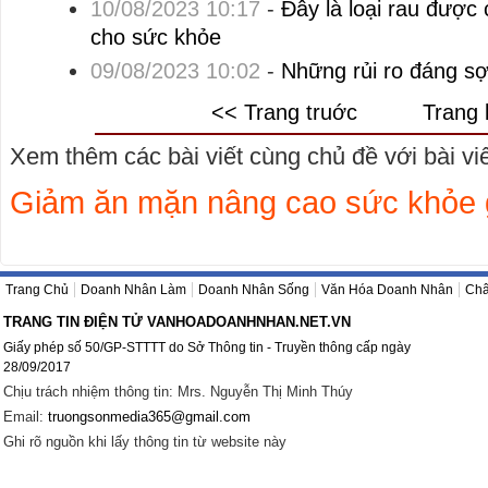
10/08/2023 10:17
-
Đây là loại rau được 
cho sức khỏe
09/08/2023 10:02
-
Những rủi ro đáng sợ
<< Trang truớc
Trang 
Xem thêm các bài viết cùng chủ đề với bài viết
Giảm ăn mặn nâng cao sức khỏe g
Trang Chủ
Doanh Nhân Làm
Doanh Nhân Sống
Văn Hóa Doanh Nhân
Châ
TRANG TIN ĐIỆN TỬ VANHOADOANHNHAN.NET.VN
Giấy phép số 50/GP-STTTT do Sở Thông tin - Truyền thông cấp ngày
28/09/2017
Chịu trách nhiệm thông tin: Mrs. Nguyễn Thị Minh Thúy
Email:
truongsonmedia365@gmail.com
Ghi rõ nguồn khi lấy thông tin từ website này