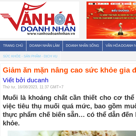
TRANG CHỦ
DOANH NHÂN LÀM
DOANH NHÂN SỐNG
VĂN HÓA DOANH 
SỨC KHỎE - SẢN PHẨM - DỊCH VỤ
Giảm ăn mặn nâng cao sức khỏe gia 
Viết bởi ducanh
Thứ tư, 16/08/2023, 11:37 GMT+7
Muối là khoáng chất cần thiết cho cơ thể
việc tiêu thụ muối quá mức, bao gồm muối 
thực phẩm chế biến sẵn… có thể dẫn đến 
khỏe.