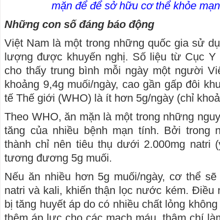
mặn để để sở hữu cơ thể khỏe mạn
Những con số đáng báo động
Việt Nam là một trong những quốc gia sử d
lượng được khuyến nghị. Số liệu từ Cục 
cho thấy trung bình mỗi ngày một người Việ
khoảng 9,4g muối/ngày, cao gần gấp đôi kh
tế Thế giới (WHO) là ít hơn 5g/ngày (chỉ khoả
Theo WHO, ăn mặn là một trong những nguy
tăng của nhiều bệnh mạn tính. Bởi trong 
thành chỉ nên tiêu thụ dưới 2.000mg natri (
tương đương 5g muối.
Nếu ăn nhiều hơn 5g muối/ngày, cơ thể sẽ 
natri và kali, khiến thận lọc nước kém. Điều
bị tăng huyết áp do có nhiều chất lỏng khôn
thêm áp lực cho các mạch máu, thậm chí là