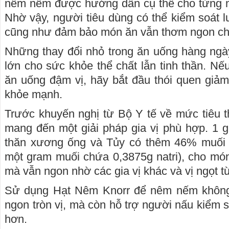
nêm nếm được hướng dẫn cụ thể cho từng m
Nhờ vậy, người tiêu dùng có thể kiểm soát l
cũng như đảm bảo món ăn vẫn thơm ngon ch
Những thay đổi nhỏ trong ăn uống hàng ngày
lớn cho sức khỏe thể chất lẫn tinh thần. Nế
ăn uống đậm vị, hãy bắt đầu thói quen giả
khỏe mạnh.
Trước khuyến nghị từ Bộ Y tế về mức tiêu 
mang đến một giải pháp gia vị phù hợp. 1 
thăn xương ống và Tủy có thêm 46% muối và
một gram muối chứa 0,3875g natri), cho mó
mà vẫn ngon nhờ các gia vị khác và vị ngọt từ
Sử dụng Hạt Nêm Knorr để nêm nếm không
ngon tròn vị, mà còn hỗ trợ người nấu kiểm 
hơn.