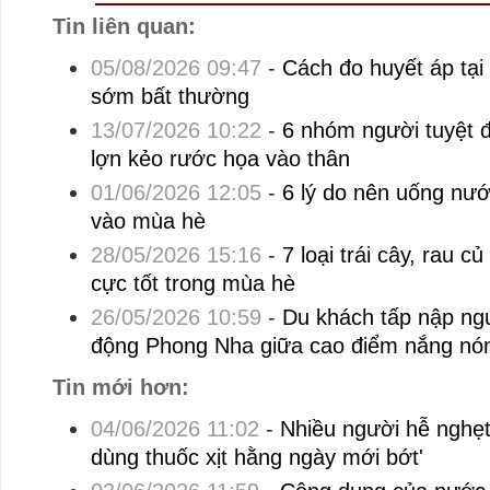
Tin liên quan:
05/08/2026 09:47
-
Cách đo huyết áp tại
sớm bất thường
13/07/2026 10:22
-
6 nhóm người tuyệt đố
lợn kẻo rước họa vào thân
01/06/2026 12:05
-
6 lý do nên uống nướ
vào mùa hè
28/05/2026 15:16
-
7 loại trái cây, rau c
cực tốt trong mùa hè
26/05/2026 10:59
-
Du khách tấp nập ng
động Phong Nha giữa cao điểm nắng nó
Tin mới hơn:
04/06/2026 11:02
-
Nhiều người hễ nghẹt 
dùng thuốc xịt hằng ngày mới bớt'