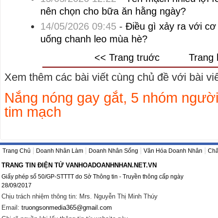
nên chọn cho bữa ăn hằng ngày?
14/05/2026 09:45
-
Điều gì xảy ra với c
uống chanh leo mùa hè?
<< Trang truớc
Trang 
Xem thêm các bài viết cùng chủ đề với bài viết
Nắng nóng gay gắt, 5 nhóm người
tim mạch
Trang Chủ
Doanh Nhân Làm
Doanh Nhân Sống
Văn Hóa Doanh Nhân
Châ
TRANG TIN ĐIỆN TỬ VANHOADOANHNHAN.NET.VN
Giấy phép số 50/GP-STTTT do Sở Thông tin - Truyền thông cấp ngày
28/09/2017
Chịu trách nhiệm thông tin: Mrs. Nguyễn Thị Minh Thúy
Email:
truongsonmedia365@gmail.com