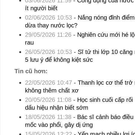
03/06/2026 11:59
-
Công dụng của nước 
ít người biết
02/06/2026 10:53
-
Nắng nóng đỉnh điểm
dừa thay nước lọc?
29/05/2026 11:26
-
Nghiên cứu mới hé lộ 
rau
26/05/2026 10:53
-
Sĩ tử thi lớp 10 căn
5 lưu ý để không kiệt sức
Tin cũ hơn:
22/05/2026 10:47
-
Thanh lọc cơ thể trở
không thêm chất xơ
20/05/2026 11:08
-
Học sinh cuối cấp rối 
dấu hiệu nhận biết sớm
18/05/2026 11:38
-
Bác sĩ cảnh báo điều 
mốc vào phổi, gây dị ứng
15/05/2026 12:22
-
Yến mạch nhiều lợi í