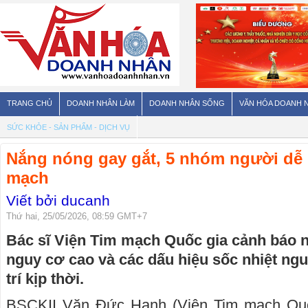
TRANG CHỦ
DOANH NHÂN LÀM
DOANH NHÂN SỐNG
VĂN HÓA DOANH 
SỨC KHỎE - SẢN PHẨM - DỊCH VỤ
Nắng nóng gay gắt, 5 nhóm người dễ 
mạch
Viết bởi ducanh
Thứ hai, 25/05/2026, 08:59 GMT+7
Bác sĩ Viện Tim mạch Quốc gia cảnh báo
nguy cơ cao và các dấu hiệu sốc nhiệt ngu
trí kịp thời.
BSCKII Văn Đức Hạnh (Viện Tim mạch Quố