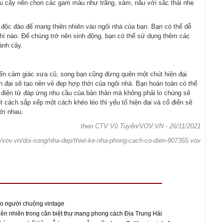
u cây nên chọn các gam màu như trắng, xám, nâu với sắc thái nhẹ
độc đáo để mang thiên nhiên vào ngôi nhà của bạn. Bạn có thể dễ
hí nào. Để chúng trở nên sinh động, bạn có thể sử dụng thêm các
hành cây.
ến cảm giác xưa cũ, song bạn cũng đừng quên một chút hiện đại
ện đại sẽ tạo nên vẻ đẹp hợp thời của ngôi nhà. Bạn hoàn toàn có thể
đồ điện tử đáp ứng nhu cầu của bản thân mà không phải lo chúng sẽ
 sắp xếp một cách khéo léo thì yếu tố hiện đại và cổ điển sẽ
với nhau.
theo CTV Vũ Tuyến/VOV.VN - 26/11/2021
://vov.vn/doi-song/nha-dep/thiet-ke-nha-phong-cach-co-dien-907355.vov
o người chuộng vintage
iên nhiên trong căn biệt thự mang phong cách Địa Trung Hải