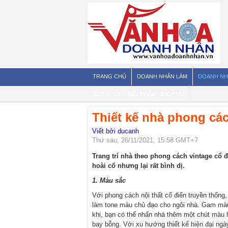
TRANG CHỦ
DOANH NHÂN LÀM
DOANH NH
SỨC KHỎE - SẢN PHẨM - DỊCH VỤ
Thiết kế nhà phong các
Viết bởi ducanh
Thứ sáu, 26/11/2021, 15:58 GMT+7
Trang trí nhà theo phong cách vintage cổ
hoài cổ nhưng lại rất bình dị.
1. Màu sắc
Với phong cách nội thất cổ điển truyền thốn
làm tone màu chủ đạo cho ngôi nhà. Gam màu 
khi, bạn có thể nhấn nhá thêm một chút màu 
bay bỗng. Với xu hướng thiết kế hiện đại ngà