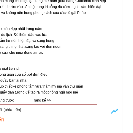
à mang chất liệu gỗ trong mơ nằm giữa bang California xinh đẹp
n khi bước vào căn hộ trang trí bằng đá cẩm thạch xám hiện đại
và không nên trong phong cách của các cô gái Pháp
ào mùa đẹp nhất trong năm
í du lịch: Đổ thêm dầu vào lửa
ắm trở nên hiện đại và sang trọng
ang trí nội thất sáng tạo với đèn neon
hà cửa cho mùa đông ấm áp
 giặt tiện ích
ông gian cửa sổ bớt đơn điệu
 quầy bar tại nhà
iúp thiết kế phòng tắm vừa thẩm mỹ mà vẫn thư giãn
 giấy dán tường để tạo ra một phòng ngủ mới mẻ
ang truớc
Trang kế >>
 (phía trên):
ển