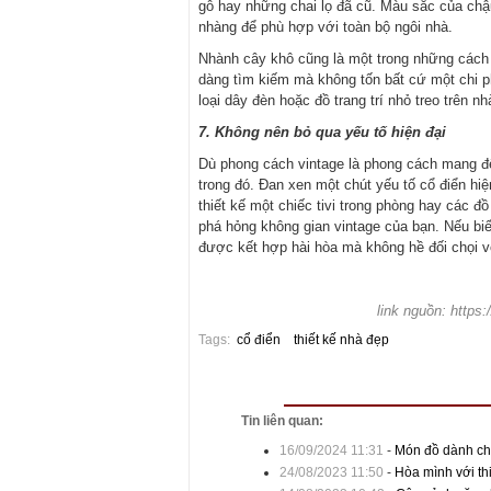
gỗ hay những chai lọ đã cũ. Màu sắc của chậ
nhàng để phù hợp với toàn bộ ngôi nhà.
Nhành cây khô cũng là một trong những cách 
dàng tìm kiếm mà không tốn bất cứ một chi p
loại dây đèn hoặc đồ trang trí nhỏ treo trên n
7. Không nên bỏ qua yếu tố hiện đại
Dù phong cách vintage là phong cách mang đ
trong đó. Đan xen một chút yếu tố cổ điển hi
thiết kế một chiếc tivi trong phòng hay các 
phá hỏng không gian vintage của bạn. Nếu biết cách
được kết hợp hài hòa mà không hề đối chọi 
link nguồn: https
Tags:
cổ điển
thiết kế nhà đẹp
Tin liên quan:
16/09/2024 11:31
-
Món đồ dành ch
24/08/2023 11:50
-
Hòa mình với th