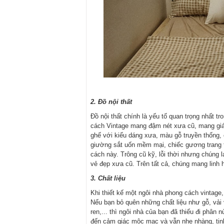
2. Đồ nội thất
Đồ nội thất chính là yếu tố quan trọng nhất t
cách Vintage mang đậm nét xưa cũ, mang giá t
ghế với kiểu dáng xưa, màu gỗ truyền thống, 
giường sắt uốn mềm mại, chiếc gương trang t
cách này. Trông cũ kỹ, lỗi thời nhưng chúng 
vẻ đẹp xưa cũ. Trên tất cả, chúng mang linh 
3. Chất liệu
Khi thiết kế một ngôi nhà phong cách vintage, bạn c
Nếu bạn bỏ quên những chất liệu như gỗ, vải 
ren,... thì ngôi nhà của bạn đã thiếu đi phân
đến cảm giác mộc mạc và vẫn nhẹ nhàng, tinh