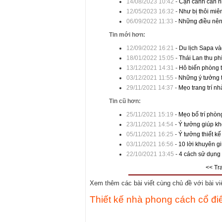
14/08/2023 10:42
-
Cận cảnh căn nh
12/05/2023 16:32
-
Như bị thôi miê
06/09/2022 11:33
-
Những điều nên 
Tin mới hơn:
12/09/2022 16:21
-
Du lịch Sapa v
18/01/2022 15:05
-
Thái Lan thu ph
13/12/2021 14:31
-
Hô biến phòng t
03/12/2021 11:55
-
Những ý tưởng tr
29/11/2021 14:37
-
Mẹo trang trí n
Tin cũ hơn:
25/11/2021 15:19
-
Mẹo bố trí phòng
23/11/2021 14:54
-
Ý tưởng giúp kh
05/11/2021 16:25
-
Ý tưởng thiết kế
03/11/2021 16:56
-
10 lời khuyên g
22/10/2021 13:45
-
4 cách sử dụng
<< Tr
Xem thêm các bài viết cùng chủ đề với bài viết
Thiết kế nhà phong cách cổ đi