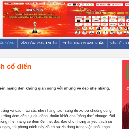
ÂN SỐNG
VĂN HÓA DOANH NHÂN
CHÂN DUNG DOANH NHÂN
VẤN ĐỀ - SỰ
h cổ điển
 điển mang đến không gian sống với những vẻ đẹp nhẹ nhàng,
g, trắng và các màu sắc nhẹ nhàng tươi sáng được ưa chuộng dùng
trắng đem đến sự dịu dàng, thuần khiết cho “nàng thơ” vintage. Đôi
hồng nhẹ nhàng sẽ đem đến nét độc đáo cho những ai yêu thích sự
y ngay, thì phong cách này đã có sự đa dạng trong việc phối chọn