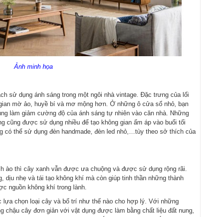
Ảnh minh họa
ch sử dụng ánh sáng trong một ngôi nhà vintage. Đặc trưng của lối
g gian mờ ảo, huyề bí và mơ mộng hơn. Ở những ô cửa sổ nhỏ, bạn
dụng làm giảm cường độ của ánh sáng tự nhiên vào căn nhà. Những
g cũng được sử dụng nhiều để tạo không gian ấm áp vào buổi tối
ng có thể sử dụng đèn handmade, đèn led nhỏ,…tùy theo sở thích của
ách ào thì cây xanh vẫn được ưa chuộng và được sử dụng rộng rãi.
 dịu nhẹ và tái tạo không khí mà còn giúp tinh thần những thành
ợc nguồn không khí trong lành.
c lựa chọn loại cây và bố trí như thế nào cho hợp lý. Với những
 chậu cây đơn giản với vật dụng được làm bằng chất liệu đất nung,