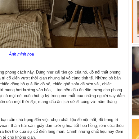
Ảnh minh họa
rong phong cách này. Đúng như cái tên gọi của nó, đồ nội thất phong
rị cổ điển vượt thời gian nhưng lại vô cùng tinh tế. Những bộ bàn
chiếc đồng hồ quả lắc đồ sộ, chiếc ghế sofa đã sờn vải, chiếc
rí mang hơi hướng văn hóa,... tạo nên dấu ấn đặc trưng cho phong
lại có một nét cuốn hút lạ kỳ trong con mắt của những người say đắm
hồn của một thời đại, mang dấu ấn lịch sử đi cùng với năm tháng.
ần chú trọng đến việc chọn chất liệu đồ nội thất, đồ trang trí.
voan, thảm trải sàn, giấy dán tường họa tiết hoa hồng, rèm cửa thêu
 nửa hơi thở của sự cổ điển lãng mạn. Chính những chất liệu này đem
 tế cho không gian.