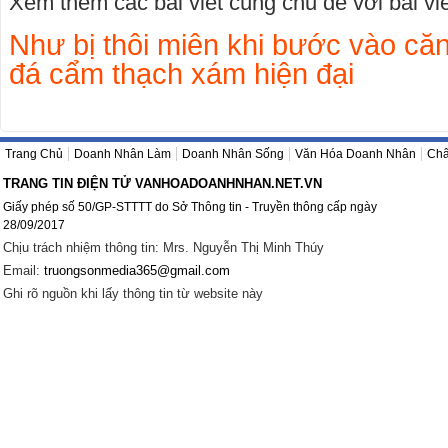
Xem thêm các bài viết cùng chủ đề với bài viết
Như bị thôi miên khi bước vào căn
đá cẩm thạch xám hiện đại
Trang Chủ
Doanh Nhân Làm
Doanh Nhân Sống
Văn Hóa Doanh Nhân
Châ
TRANG TIN ĐIỆN TỬ VANHOADOANHNHAN.NET.VN
Giấy phép số 50/GP-STTTT do Sở Thông tin - Truyền thông cấp ngày
28/09/2017
Chịu trách nhiệm thông tin: Mrs. Nguyễn Thị Minh Thúy
Email:
truongsonmedia365@gmail.com
Ghi rõ nguồn khi lấy thông tin từ website này