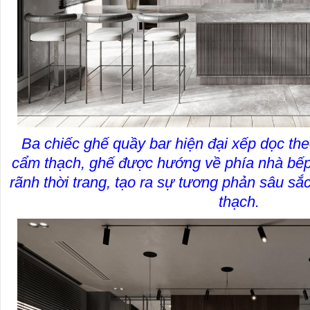
Ba chiếc ghế quầy bar hiện đại xếp dọc th
cẩm thạch, ghế được hướng về phía nhà bếp.
rãnh thời trang, tạo ra sự tương phản sâu s
thạch.