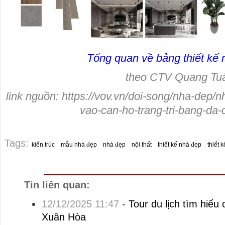
Tổng quan về bảng thiết kế n
theo CTV Quang Tu
link nguồn: https://vov.vn/doi-song/nha-dep/n
vao-can-ho-trang-tri-bang-da
Tags:
kiến trúc
mẫu nhà đẹp
nhà đẹp
nội thất
thiết kế nhà đẹp
thiết k
Tin liên quan:
12/12/2025 11:47
-
Tour du lịch tìm hiểu
Xuân Hòa