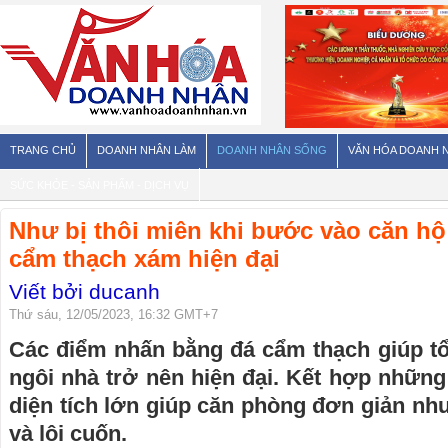
TRANG CHỦ
DOANH NHÂN LÀM
DOANH NHÂN SỐNG
VĂN HÓA DOANH 
SỨC KHỎE - SẢN PHẨM - DỊCH VỤ
Như bị thôi miên khi bước vào căn hộ 
cẩm thạch xám hiện đại
Viết bởi ducanh
Thứ sáu, 12/05/2023, 16:32 GMT+7
Các điểm nhấn bằng đá cẩm thạch giúp tổ
ngôi nhà trở nên hiện đại. Kết hợp nhữn
diện tích lớn giúp căn phòng đơn giản nh
và lôi cuốn.