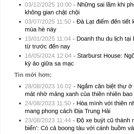
03/12/2025 10:00
-
Những sai lầm khi ph
không gian chật chội
03/07/2025 11:50
-
Đà Lạt điểm đến tiết
mùa hè này
15/01/2025 11:04
-
Doanh thu du lịch tại
từ trước đến nay
16/05/2024 12:04
-
Starburst House: Ngô
kỳ ảo giữa sa mạc
Tin mới hơn:
28/08/2023 16:02
-
Ngắm căn biệt thự ở
mát nhờ mảng xanh của thiên nhiên bao
24/08/2023 11:50
-
Hòa mình với thiên nh
mang phong cách Địa Trung Hải
23/08/2023 11:44
-
Độ xe buýt cũ thành 
biển': Có cả boong tàu với cánh buồm và 