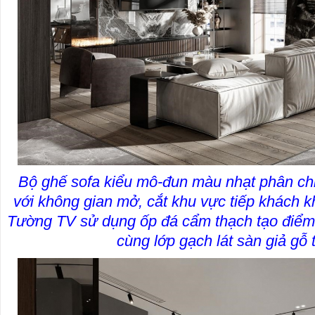
Bộ ghế sofa kiểu mô-đun màu nhạt phân ch
với không gian mở, cắt khu vực tiếp khách k
Tường TV sử dụng ốp đá cẩm thạch tạo điểm 
cùng lớp gạch lát sàn giả gỗ 