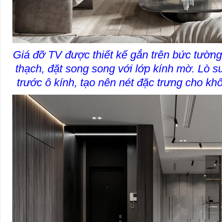
Giá đỡ TV được thiết kế gắn trên bức tườ
thạch, đặt song song với lớp kính mờ. Lò s
trước ô kính, tạo nên nét đặc trưng cho k