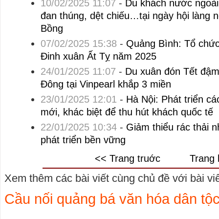
10/02/2025 11:07
-
Du khách nước ngoài
đan thúng, dệt chiếu…tại ngày hội làng 
Bồng
07/02/2025 15:38
-
Quảng Bình: Tổ chức
Đinh xuân Ất Tỵ năm 2025
24/01/2025 11:07
-
Du xuân đón Tết đậ
Đông tại Vinpearl khắp 3 miền
23/01/2025 12:01
-
Hà Nội: Phát triển cá
mới, khác biệt để thu hút khách quốc tế
22/01/2025 10:34
-
Giảm thiểu rác thải n
phát triển bền vững
<< Trang truớc
Trang 
Xem thêm các bài viết cùng chủ đề với bài viết
Cầu nối quảng bá văn hóa dân tộc