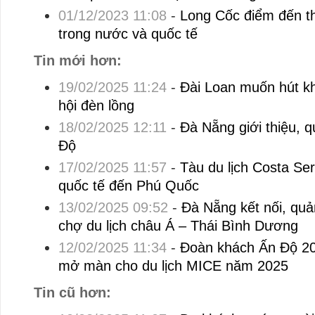
01/12/2023 11:08
-
Long Cốc điểm đến th
trong nước và quốc tế
Tin mới hơn:
19/02/2025 11:24
-
Đài Loan muốn hút kh
hội đèn lồng
18/02/2025 12:11
-
Đà Nẵng giới thiệu, q
Độ
17/02/2025 11:57
-
Tàu du lịch Costa Se
quốc tế đến Phú Quốc
13/02/2025 09:52
-
Đà Nẵng kết nối, quản
chợ du lịch châu Á – Thái Bình Dương
12/02/2025 11:34
-
Đoàn khách Ấn Độ 2
mở màn cho du lịch MICE năm 2025
Tin cũ hơn: