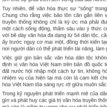
Tuy nhiên, để văn hóa thực sự "sống" trong
Chung cho rằng việc bảo tồn cần gắn liền vớ
truyền thống không chỉ là ký ức mà phải đư
một cách sống động, thấm sâu vào ý thức củ
với bề dày văn hóa đa dạng từ 54 dân tộc, c
ấy trước nguy cơ mai một, đồng thời kiến tạ
nơi người dân có thể phát triển tài năng, làm g
Việc giữ gìn bản sắc văn hóa dân tộc khô
định vị văn hóa Việt Nam trên bản đồ quốc 
đất nước hội nhập một cách tự tin, không hò
nhiệm vụ của hiện tại mà còn là cam kết cho
hóa Việt Nam tỏa sáng rực rỡ giữa muôn sắc 
Trong kỷ nguyên phát triển mạnh mẽ của dân
gìn và phát huy các giá trị văn hóa truyền th
mà còn là niềm hy vọng cho sự phát triển b