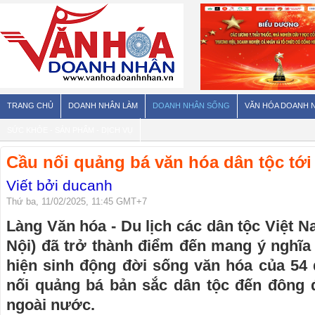
TRANG CHỦ
DOANH NHÂN LÀM
DOANH NHÂN SỐNG
VĂN HÓA DOANH 
SỨC KHỎE - SẢN PHẨM - DỊCH VỤ
Cầu nối quảng bá văn hóa dân tộc tới
Viết bởi ducanh
Thứ ba, 11/02/2025, 11:45 GMT+7
Làng Văn hóa - Du lịch các dân tộc Việt N
Nội) đã trở thành điểm đến mang ý nghĩa đ
hiện sinh động đời sống văn hóa của 54 
nối quảng bá bản sắc dân tộc đến đông 
ngoài nước.