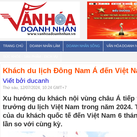
TRANG CHỦ
DOANH NHÂN LÀM
DOANH NHÂN SỐNG
VĂN HÓA DOANH 
SỨC KHỎE - SẢN PHẨM - DỊCH VỤ
Khách du lịch Đông Nam Á đến Việt Na
Viết bởi ducanh
Thứ sáu, 12/07/2024, 10:24 GMT+7
Xu hướng du khách nội vùng châu Á tiếp 
trưởng du lịch Việt Nam trong năm 2024. 
của du khách quốc tế đến Việt Nam 6 thá
lần so với cùng kỳ.