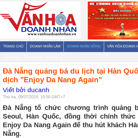
TRANG CHỦ
DOANH NHÂN LÀM
DOANH NHÂN SỐNG
VĂN HÓA DOANH 
SỨC KHỎE - SẢN PHẨM - DỊCH VỤ
Đà Nẵng quảng bá du lịch tại Hàn Quố
dịch "Enjoy Da Nang Again"
Viết bởi ducanh
Thứ ba, 09/07/2024, 10:58 GMT+7
Đà Nẵng tổ chức chương trình quảng bá
Seoul, Hàn Quốc, đồng thời chính thức
Enjoy Da Nang Again để thu hút khách Hà
Nẵng.