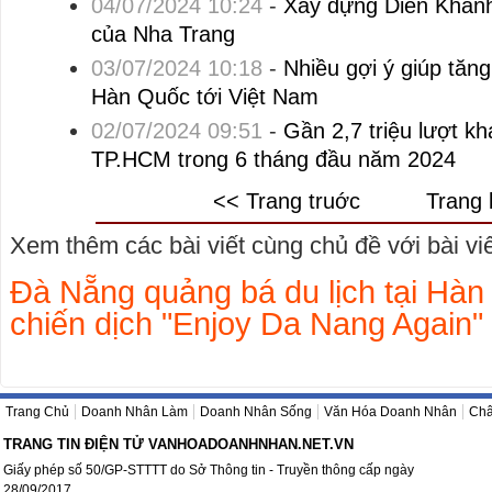
04/07/2024 10:24
-
Xây dựng Diên Khánh t
của Nha Trang
03/07/2024 10:18
-
Nhiều gợi ý giúp tăn
Hàn Quốc tới Việt Nam
02/07/2024 09:51
-
Gần 2,7 triệu lượt k
TP.HCM trong 6 tháng đầu năm 2024
<< Trang truớc
Trang 
Xem thêm các bài viết cùng chủ đề với bài viết
Đà Nẵng quảng bá du lịch tại Hàn
chiến dịch "Enjoy Da Nang Again"
Trang Chủ
Doanh Nhân Làm
Doanh Nhân Sống
Văn Hóa Doanh Nhân
Châ
TRANG TIN ĐIỆN TỬ VANHOADOANHNHAN.NET.VN
Giấy phép số 50/GP-STTTT do Sở Thông tin - Truyền thông cấp ngày
28/09/2017