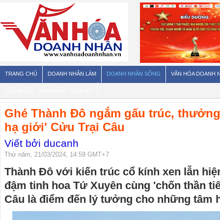
TRANG CHỦ
DOANH NHÂN LÀM
DOANH NHÂN SỐNG
VĂN HÓA DOANH 
SỨC KHỎE - SẢN PHẨM - DỊCH VỤ
Ghé Thành Đô ngắm gấu trúc, thưởng
hạ giới' Cửu Trại Câu
Viết bởi ducanh
Thứ năm, 21/03/2024, 14:59 GMT+7
Thành Đô với kiến trúc cổ kính xen lẫn hi
đậm tinh hoa Tứ Xuyên cùng 'chốn thần ti
Câu là điểm đến lý tưởng cho những tâm 