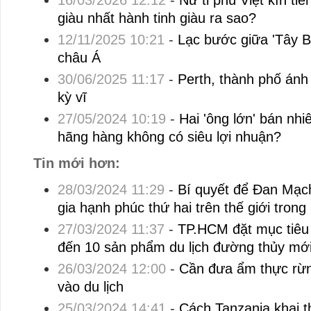
16/03/2026 12:12
-
Nữ tỉ phú Việt kín t
giàu nhất hành tinh giàu ra sao?
12/11/2025 10:21
-
Lạc bước giữa 'Tây B
châu Á
30/06/2025 11:17
-
Perth, thành phố ánh
kỳ vĩ
27/05/2024 10:19
-
Hai 'ông lớn' bán nhi
hãng hàng không có siêu lợi nhuận?
Tin mới hơn:
28/03/2024 11:29
-
Bí quyết để Đan Mạch
gia hạnh phúc thứ hai trên thế giới tron
27/03/2024 11:37
-
TP.HCM đặt mục tiêu 
đến 10 sản phẩm du lịch đường thủy mớ
26/03/2024 12:00
-
Cần đưa ẩm thực rừ
vào du lịch
25/03/2024 14:41
-
Cách Tanzania khai t