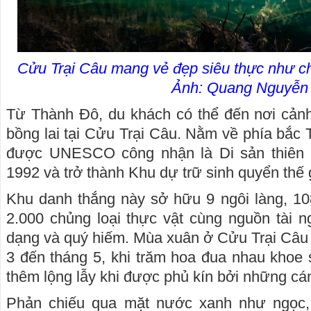
Cửu Trại Câu mang vẻ đẹp siêu thực như chố
Ảnh: Quang Nguyễn
Từ Thành Đô, du khách có thể đến nơi cản
bồng lai tại Cửu Trại Câu. Nằm về phía bắc
được UNESCO công nhận là Di sản thiên n
1992 và trở thành Khu dự trữ sinh quyển thế
Khu danh thắng này sở hữu 9 ngôi làng, 10
2.000 chủng loại thực vật cùng nguồn tài 
dạng và quý hiếm. Mùa xuân ở Cửu Trại Câu 
3 đến tháng 5, khi trăm hoa đua nhau khoe
thêm lộng lẫy khi được phủ kín bởi những cá
Phản chiếu qua mặt nước xanh như ngọc