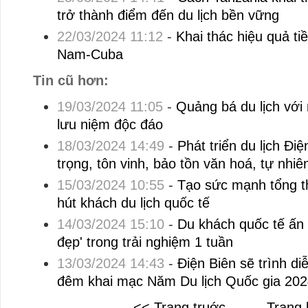
trở thành điểm đến du lịch bền vững
22/03/2024 11:12
-
Khai thác hiệu quả ti
Nam-Cuba
Tin cũ hơn:
19/03/2024 11:05
-
Quảng bá du lịch vớ
lưu niệm độc đáo
18/03/2024 14:49
-
Phát triển du lịch Đi
trọng, tôn vinh, bảo tồn văn hoá, tự nhiê
15/03/2024 10:55
-
Tạo sức mạnh tổng th
hút khách du lịch quốc tế
14/03/2024 15:10
-
Du khách quốc tế ấn 
đẹp' trong trải nghiệm 1 tuần
13/03/2024 14:43
-
Điện Biên sẽ trình diễ
đêm khai mạc Năm Du lịch Quốc gia 202
<< Trang truớc
Trang 