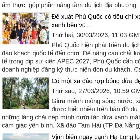
ẩm thực, góp phần nâng tầm du lịch địa phương. 
Đề xuất Phú Quốc có tiêu chí xa
xanh bền vữ...
Thứ hai, 30/03/2026, 11:03 G
Phú Quốc hiện phát triển du lị
đảo khách quốc tế đến chơi. Để nâng cao chất l
tế trong dịp sự kiện APEC 2027, Phú Quốc cần có 
doanh nghiệp đăng ký thực hiện đón du khách. Cà
Có một xã đảo rợp bóng dừa đẹ
Thứ sáu, 27/03/2026, 10:59 G
Giữa mênh mông sóng nước, x
được biết nhiều trên bản đồ du l
những làng chài nép mình dưới tán dừa xanh má
cảm giác yên bình. Xã đảo Tam Hải (TP Đà Nẵng) 
Vịnh biển ngay cạnh Hạ Long lọ