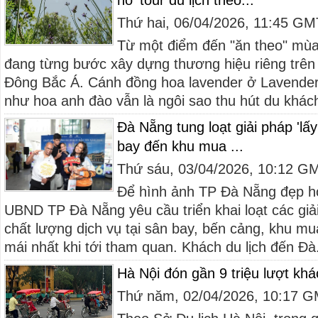
nổ' tour du lịch theo...
Thứ hai, 06/04/2026, 11:45 G
Từ một điểm đến "ăn theo" mùa
đang từng bước xây dựng thương hiệu riêng trên
Đông Bắc Á. Cánh đồng hoa lavender ở Lavender
như hoa anh đào vẫn là ngôi sao thu hút du khách
Đà Nẵng tung loạt giải pháp 'lấ
bay đến khu mua ...
Thứ sáu, 03/04/2026, 10:12 G
Để hình ảnh TP Đà Nẵng đẹp h
UBND TP Đà Nẵng yêu cầu triển khai loạt các giả
chất lượng dịch vụ tại sân bay, bến cảng, khu m
mái nhất khi tới tham quan. Khách du lịch đến Đà.
Hà Nội đón gần 9 triệu lượt khá
Thứ năm, 02/04/2026, 10:17 