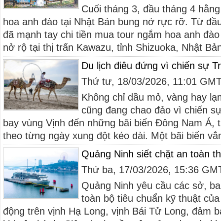
Cuối tháng 3, đầu tháng 4 hằng
hoa anh đào tại Nhật Bản bung nở rực rỡ. Từ đầu
đã mạnh tay chi tiền mua tour ngắm hoa anh đà
nở rộ tại thị trấn Kawazu, tỉnh Shizuoka, Nhật Bản 
Du lịch điêu đứng vì chiến sự 
Thứ tư, 18/03/2026, 11:01 GM
Không chỉ dầu mỏ, vàng hay lạm
cũng đang chao đảo vì chiến s
bay vùng Vịnh đến những bãi biển Đông Nam Á, th
theo từng ngày xung đột kéo dài. Một bãi biển vắ
Quảng Ninh siết chặt an toàn 
Thứ ba, 17/03/2026, 15:36 GM
Quảng Ninh yêu cầu các sở, ban
toàn bộ tiêu chuẩn kỹ thuật của
động trên vịnh Hạ Long, vịnh Bái Tử Long, đảm b