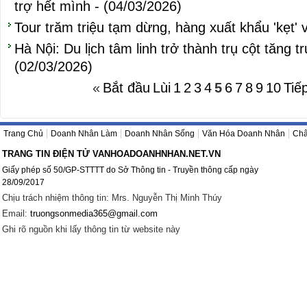
trợ hết mình - (04/03/2026)
Tour trăm triệu tạm dừng, hàng xuất khẩu 'kẹt' 
Hà Nội: Du lịch tâm linh trở thành trụ cột tăng 
(02/03/2026)
«
Bắt đầu
Lùi
1
2
3
4
5
6
7
8
9
10
Tiế
Trang Chủ
Doanh Nhân Làm
Doanh Nhân Sống
Văn Hóa Doanh Nhân
Châ
TRANG TIN ĐIỆN TỬ VANHOADOANHNHAN.NET.VN
Giấy phép số 50/GP-STTTT do Sở Thông tin - Truyền thông cấp ngày
28/09/2017
Chịu trách nhiệm thông tin: Mrs. Nguyễn Thị Minh Thúy
Email:
truongsonmedia365@gmail.com
Ghi rõ nguồn khi lấy thông tin từ website này