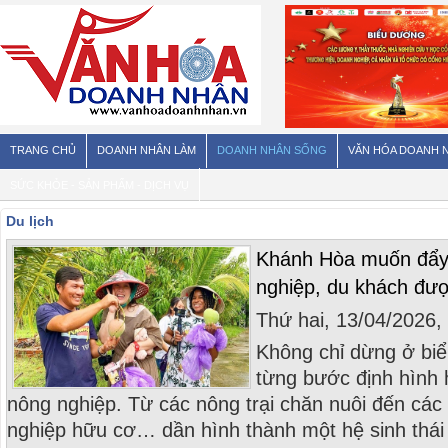
TRANG CHỦ
DOANH NHÂN LÀM
DOANH NHÂN SỐNG
VĂN HÓA DOANH 
SỨC KHỎE - SẢN PHẨM - DỊCH VỤ
Du lịch
Khánh Hòa muốn đẩy 
nghiệp, du khách đượ
Thứ hai, 13/04/2026
Không chỉ dừng ở bi
từng bước định hình 
nông nghiệp. Từ các nông trại chăn nuôi đến các
nghiệp hữu cơ… dần hình thành một hệ sinh thái 