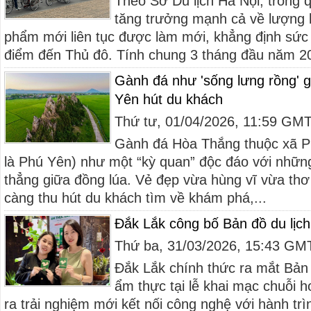
Theo Sở Du lịch Hà Nội, trong q
tăng trưởng mạnh cả về lượng 
phẩm mới liên tục được làm mới, khẳng định sức 
điểm đến Thủ đô. Tính chung 3 tháng đầu năm 20
Gành đá như 'sống lưng rồng' 
Yên hút du khách
Thứ tư, 01/04/2026, 11:59 GM
Gành đá Hòa Thắng thuộc xã P
là Phú Yên) như một “kỳ quan” độc đáo với nhữn
thẳng giữa đồng lúa. Vẻ đẹp vừa hùng vĩ vừa th
càng thu hút du khách tìm về khám phá,...
Đắk Lắk công bố Bản đồ du lịc
Thứ ba, 31/03/2026, 15:43 GM
Đắk Lắk chính thức ra mắt Bản 
ẩm thực tại lễ khai mạc chuỗi h
ra trải nghiệm mới kết nối công nghệ với hành tr