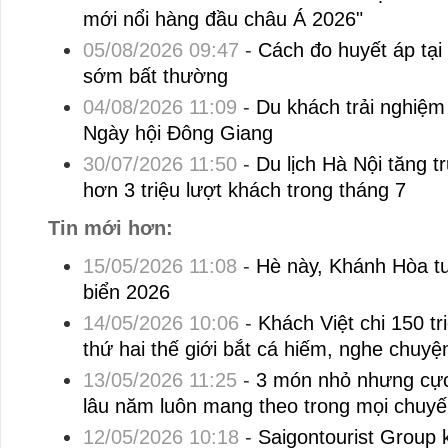
mới nổi hàng đầu châu Á 2026"
05/08/2026 09:47
-
Cách đo huyết áp tại
sớm bất thường
04/08/2026 11:09
-
Du khách trải nghiệm
Ngày hội Đông Giang
30/07/2026 11:50
-
Du lịch Hà Nội tăng 
hơn 3 triệu lượt khách trong tháng 7
Tin mới hơn:
15/05/2026 11:08
-
Hè này, Khánh Hòa tư
biển 2026
14/05/2026 10:06
-
Khách Việt chi 150 tr
thứ hai thế giới bắt cá hiếm, nghe chuyệ
13/05/2026 11:25
-
3 món nhỏ nhưng cực 
lâu năm luôn mang theo trong mọi chuyế
12/05/2026 10:18
-
Saigontourist Group k