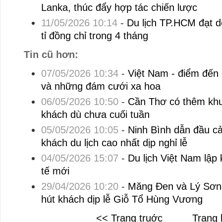
Lanka, thúc đẩy hợp tác chiến lược
11/05/2026 10:14
-
Du lịch TP.HCM đạt 
tỉ đồng chỉ trong 4 tháng
Tin cũ hơn:
07/05/2026 10:34
-
Việt Nam - điểm đến
và những đám cưới xa hoa
06/05/2026 10:50
-
Cần Thơ có thêm khu
khách dù chưa cuối tuần
05/05/2026 10:05
-
Ninh Bình dẫn đầu c
khách du lịch cao nhất dịp nghỉ lễ
04/05/2026 15:07
-
Du lịch Việt Nam lập
tế mới
29/04/2026 10:20
-
Măng Đen và Lý Sơn 
hút khách dịp lễ Giỗ Tổ Hùng Vương
<< Trang truớc
Trang 