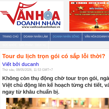
TRANG CHỦ
DOANH NHÂN LÀM
DOANH NHÂN SỐNG
VĂN HÓA DOANH 
SỨC KHỎE - SẢN PHẨM - DỊCH VỤ
Tour du lịch trọn gói có sắp lỗi thời?
Viết bởi ducanh
Thứ sáu, 08/05/2026, 11:53 GMT+7
Không còn thụ động chờ tour trọn gói, ng
Việt chủ động lên kế hoạch từng chi tiết, v
ngay từ khâu chuẩn bị.