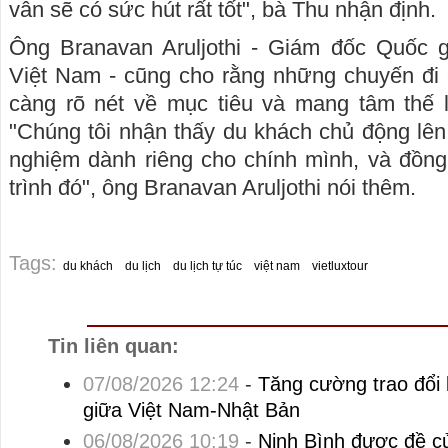
vẫn sẽ có sức hút rất tốt", bà Thu nhận định.
Ông Branavan Aruljothi - Giám đốc Quốc g
Việt Nam - cũng cho rằng những chuyến đi 
càng rõ nét về mục tiêu và mang tâm thế l
"Chúng tôi nhận thấy du khách chủ động lên 
nghiệm dành riêng cho chính mình, và đồng
trình đó", ông Branavan Aruljothi nói thêm.
Tags:
du khách
du lịch
du lịch tự túc
việt nam
vietluxtour
Tin liên quan:
07/08/2026 12:24
-
Tăng cường trao đổi 
giữa Việt Nam-Nhật Bản
06/08/2026 10:19
-
Ninh Bình được đề c