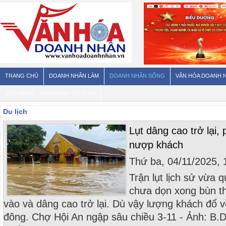
TRANG CHỦ
DOANH NHÂN LÀM
DOANH NHÂN SỐNG
VĂN HÓA DOANH 
SỨC KHỎE - SẢN PHẨM - DỊCH VỤ
Du lịch
Lụt dâng cao trở lại
nượp khách
Thứ ba, 04/11/2025,
Trận lụt lịch sử vừa 
chưa dọn xong bùn thì
vào và dâng cao trở lại. Dù vậy lượng khách đổ 
đông. Chợ Hội An ngập sâu chiều 3-11 - Ảnh: B.D