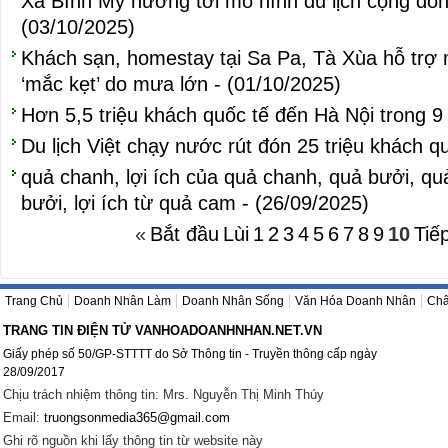
Xã Bình Mỹ hướng tới mô hình du lịch cộng đồ
(03/10/2025)
Khách sạn, homestay tại Sa Pa, Tà Xùa hỗ trợ 
‘mắc kẹt’ do mưa lớn - (01/10/2025)
Hơn 5,5 triệu khách quốc tế đến Hà Nội trong 9
Du lịch Việt chạy nước rút đón 25 triệu khách q
quả chanh, lợi ích của quả chanh, quả bưởi, q
bưởi, lợi ích từ quả cam - (26/09/2025)
«
Bắt đầu
Lùi
1
2
3
4
5
6
7
8
9
10
Tiế
Trang Chủ
Doanh Nhân Làm
Doanh Nhân Sống
Văn Hóa Doanh Nhân
Châ
TRANG TIN ĐIỆN TỬ VANHOADOANHNHAN.NET.VN
Giấy phép số 50/GP-STTTT do Sở Thông tin - Truyền thông cấp ngày
28/09/2017
Chịu trách nhiệm thông tin: Mrs. Nguyễn Thị Minh Thúy
Email:
truongsonmedia365@gmail.com
Ghi rõ nguồn khi lấy thông tin từ website này