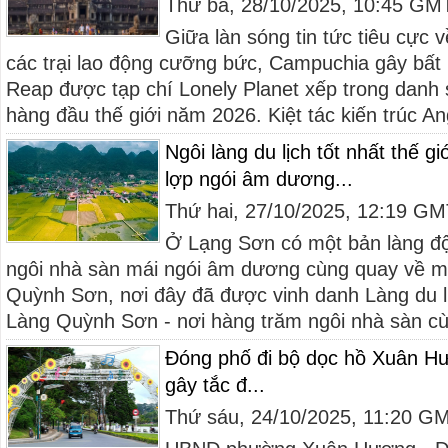
Thứ ba, 28/10/2025, 10:45 GM
Giữa làn sóng tin tức tiêu cực
các trại lao động cưỡng bức, Campuchia gây bất
Reap được tạp chí Lonely Planet xếp trong danh
hàng đầu thế giới năm 2026. Kiệt tác kiến trúc An
Ngôi làng du lịch tốt nhất thế g
lợp ngói âm dương...
Thứ hai, 27/10/2025, 12:19 G
Ở Lạng Sơn có một bản làng độ
ngôi nhà sàn mái ngói âm dương cùng quay về m
Quỳnh Sơn, nơi đây đã được vinh danh Làng du lịc
Làng Quỳnh Sơn - nơi hàng trăm ngôi nhà sàn cù
Đóng phố đi bộ dọc hồ Xuân Hư
gây tắc đ...
Thứ sáu, 24/10/2025, 11:20 G