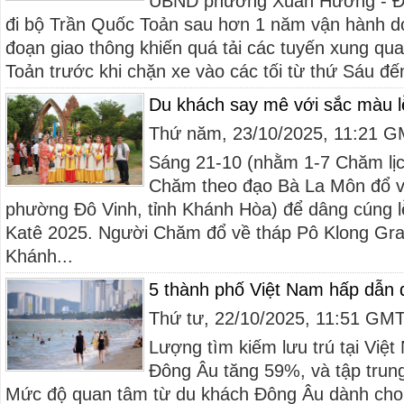
UBND phường Xuân Hương - Đà
đi bộ Trần Quốc Toản sau hơn 1 năm vận hành do
đoạn giao thông khiến quá tải các tuyến xung qu
Toản trước khi chặn xe vào các tối từ thứ Sáu đến
Du khách say mê với sắc màu l
Thứ năm, 23/10/2025, 11:21 
Sáng 21-10 (nhằm 1-7 Chăm lịc
Chăm theo đạo Bà La Môn đổ về
phường Đô Vinh, tỉnh Khánh Hòa) để dâng cúng lễ
Katê 2025. Người Chăm đổ về tháp Pô Klong Grai
Khánh...
5 thành phố Việt Nam hấp dẫn
Thứ tư, 22/10/2025, 11:51 GM
Lượng tìm kiếm lưu trú tại Việt
Đông Âu tăng 59%, và tập trung
Mức độ quan tâm từ du khách Đông Âu dành cho 