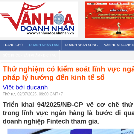
TRANG CHỦ
DOANH NHÂN LÀM
DOANH NHÂN SỐNG
VĂN HÓA DOANH 
SỨC KHỎE - SẢN PHẨM - DỊCH VỤ
Thử nghiệm có kiểm soát lĩnh vực n
pháp lý hướng đến kinh tế số
Viết bởi ducanh
Thứ tư, 02/07/2025, 09:00 GMT+7
Triển khai 94/2025/NĐ-CP về cơ chế th
trong lĩnh vực ngân hàng là bước đi qua
doanh nghiệp Fintech tham gia.