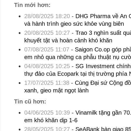
Tin mới hơn:
28/08/2025 18:20
-
DHG Pharma về An G
và hành trình gieo sức khỏe vùng biên
20/08/2025 10:27
-
Trao 3 nghìn suất quà
khuyết tật và hoàn cảnh khó khăn
07/08/2025 11:07
-
Saigon Co.op góp phầ
em nhỏ qua những ca phẫu thuật nụ cười
04/08/2025 10:25
-
SG Investment chính 
thự đảo của Ecopark tại thị trường phía
17/07/2025 11:38
-
Cùng Đại sứ Cộng đồ
xanh, gieo mật ngọt lành
Tin cũ hơn:
04/06/2025 10:39
-
Vinamilk tặng gần 70
em khó khăn dịp 1-6
28/05/2025 10:27
-
SeABank bàn giao 85