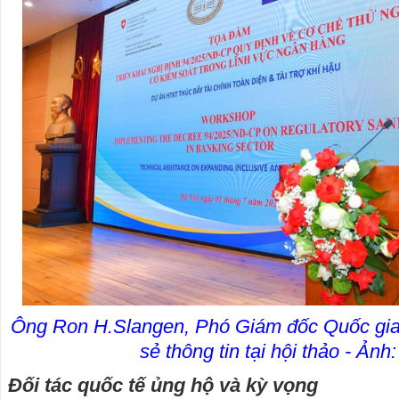
Ông Ron H.Slangen, Phó Giám đốc Quốc gia 
sẻ thông tin tại hội thảo - Ản
Đối tác quốc tế ủng hộ và kỳ vọng