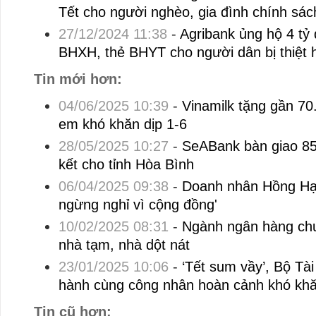
Tết cho người nghèo, gia đình chính sác
27/12/2024 11:38
-
Agribank ủng hộ 4 tỷ 
BHXH, thẻ BHYT cho người dân bị thiệt h
Tin mới hơn:
04/06/2025 10:39
-
Vinamilk tặng gần 70
em khó khăn dịp 1-6
28/05/2025 10:27
-
SeABank bàn giao 85
kết cho tỉnh Hòa Bình
06/04/2025 09:38
-
Doanh nhân Hồng Hạn
ngừng nghỉ vì cộng đồng'
10/02/2025 08:31
-
Ngành ngân hàng chu
nhà tạm, nhà dột nát
23/01/2025 10:06
-
‘Tết sum vầy’, Bộ Tài
hành cùng công nhân hoàn cảnh khó kh
Tin cũ hơn: