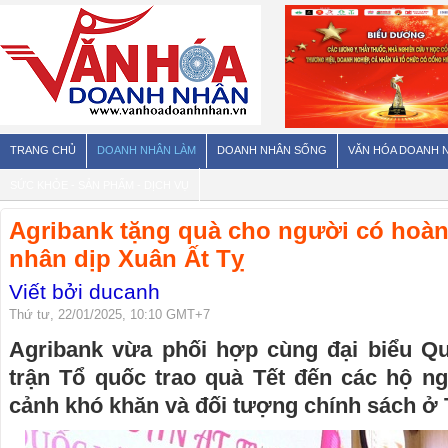
TRANG CHỦ
DOANH NHÂN LÀM
DOANH NHÂN SỐNG
VĂN HÓA DOANH 
SỨC KHỎE - SẢN PHẨM - DỊCH VỤ
Agribank tặng quà cho người có hoà
nhân dịp Xuân Ất Tỵ
Viết bởi ducanh
Thứ tư, 22/01/2025, 10:10 GMT+7
Agribank vừa phối hợp cùng đại biểu Q
trận Tổ quốc trao quà Tết đến các hộ ng
cảnh khó khăn và đối tượng chính sách ở