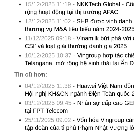
15/12/2025 11:19
-
NKKTech Global - Cô
rộng hoạt động tại thị trường APAC
12/12/2025 11:02
-
SHB được vinh danh 
thương vụ M&A tiêu biểu năm 2024-2025
11/12/2025 09:18
-
Vinamilk bứt phá với 
CSI' và loạt giải thưởng danh giá 2025
10/12/2025 10:37
-
Vingroup hợp tác chi
Telangana, mở rộng hệ sinh thái tại Ấn 
Tin cũ hơn:
04/12/2025 11:38
-
Huawei Việt Nam đồn
Hội nghị KH&CN ngành Điện Toàn quốc 
03/12/2025 09:45
-
Nhân sự cấp cao GEL
tại FPT Telecom
25/11/2025 09:02
-
Vốn hóa Vingroup cán
tập đoàn của tỉ phú Phạm Nhật Vượng l