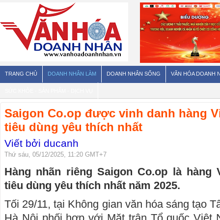
TRANG CHỦ
DOANH NHÂN LÀM
DOANH NHÂN SỐNG
VĂN HÓA DOANH 
SỨC KHỎE - SẢN PHẨM - DỊCH VỤ
Saigon Co.op được vinh danh hàng V
tiêu dùng yêu thích nhất
Viết bởi ducanh
Thứ sáu, 05/12/2025, 11:20 GMT+7
Hàng nhãn riêng Saigon Co.op là hàng
tiêu dùng yêu thích nhất năm 2025.
Tối 29/11, tại Không gian văn hóa sáng tạo
Hà Nội phối hợp với Mặt trận Tổ quốc Việt