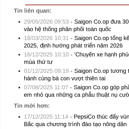
Tin liên quan:
29/05/2026 09:53
-
Saigon Co.op đưa 30
vào hệ thống phân phối toàn quốc
18/03/2026 10:31
-
Saigon Co.op tổng k
2025, định hướng phát triển năm 2026
16/12/2025 10:10
-
'Chuyến xe hạnh phú
mùa thứ tư
01/12/2025 09:19
-
Saigon Co.op tương 
hành cùng bà con vượt thiên tai
07/08/2025 11:07
-
Saigon Co.op góp phầ
em nhỏ qua những ca phẫu thuật nụ cười
Tin mới hơn:
17/12/2025 11:14
-
PepsiCo thúc đẩy vùn
Bắc qua chương trình đào tạo nông dân