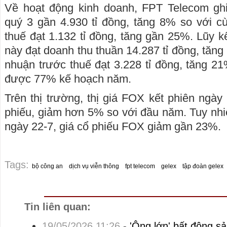
Về hoạt động kinh doanh, FPT Telecom gh
quý 3 gần 4.930 tỉ đồng, tăng 8% so với c
thuế đạt 1.132 tỉ đồng, tăng gần 25%. Lũy k
này đạt doanh thu thuần 14.287 tỉ đồng, tăng
nhuận trước thuế đạt 3.228 tỉ đồng, tăng 2
được 77% kế hoạch năm.
Trên thị trường, thị giá FOX kết phiên ngày
phiếu, giảm hơn 5% so với đầu năm. Tuy nhi
ngày 22-7, giá cổ phiếu FOX giảm gần 23%.
Tags:
bộ công an
dịch vụ viễn thông
fpt telecom
gelex
tập đoàn gelex
Tin liên quan:
19/05/2026 11:26
-
'Ông lớn' bất động s