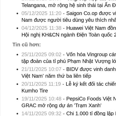
Telangana, mở rộng hệ sinh thái tại Ấn 
05/12/2025 11:20
-
Saigon Co.op được vi
Nam được người tiêu dùng yêu thích nhấ
04/12/2025 11:38
-
Huawei Việt Nam đồn
Hội nghị KH&CN ngành Điện Toàn quốc 
Tin cũ hơn:
25/11/2025 09:02
-
Vốn hóa Vingroup cán
tập đoàn của tỉ phú Phạm Nhật Vượng l
21/11/2025 10:07
-
BIDV được vinh danh 
Việt Nam' năm thứ ba liên tiếp
20/11/2025 11:19
-
Lễ ký kết đối tác chi
Kumho Tire
19/11/2025 10:48
-
PepsiCo Foods Việt 
GRAC mở rộng dự án 'Trạm Xanh'
14/11/2025 09:32
-
Chi 1.000 tỉ đồng lậ