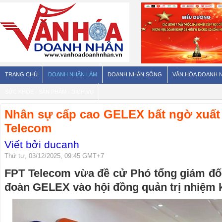
TRANG CHỦ
DOANH NHÂN LÀM
DOANH NHÂN SỐNG
VĂN HÓA DOANH 
SỨC KHỎE - SẢN PHẨM - DỊCH VỤ
Nhân sự cấp cao GELEX bất ngờ xuất 
Telecom
Viết bởi ducanh
Thứ tư, 03/12/2025, 09:45 GMT+7
FPT Telecom vừa đề cử Phó tổng giám đố
đoàn GELEX vào hội đồng quản trị nhiệm 