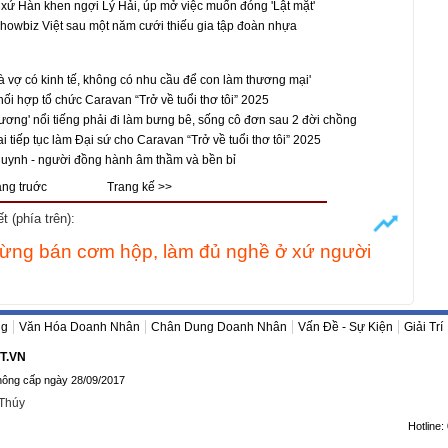
 xứ Hàn khen ngợi Lý Hải, úp mở việc muốn đóng 'Lật mặt'
' showbiz Việt sau một năm cưới thiếu gia tập đoàn nhựa
và vợ có kinh tế, không có nhu cầu để con làm thương mại'
ối hợp tổ chức Caravan “Trở về tuổi thơ tôi” 2025
lương' nổi tiếng phải đi làm bưng bê, sống cô đơn sau 2 đời chồng
i tiếp tục làm Đại sứ cho Caravan “Trở về tuổi thơ tôi” 2025
huynh - người đồng hành âm thầm và bền bỉ
ang truớc
Trang kế >>
 (phía trên):
m từng bán cơm hộp, làm đủ nghề ở xứ người
ng
Văn Hóa Doanh Nhân
Chân Dung Doanh Nhân
Vấn Đề - Sự Kiện
Giải Trí
T.VN
hông cấp ngày 28/09/2017
 Thúy
Hotline: