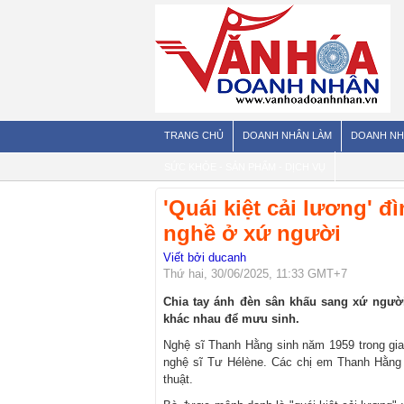
TRANG CHỦ
DOANH NHÂN LÀM
DOANH NH
SỨC KHỎE - SẢN PHẨM - DỊCH VỤ
'Quái kiệt cải lương' 
nghề ở xứ người
Viết bởi ducanh
Thứ hai, 30/06/2025, 11:33 GMT+7
Chia tay ánh đèn sân khấu sang xứ người
khác nhau để mưu sinh.
Nghệ sĩ Thanh Hằng sinh năm 1959 trong gia 
nghệ sĩ Tư Hélène. Các chị em Thanh Hằng
thuật.