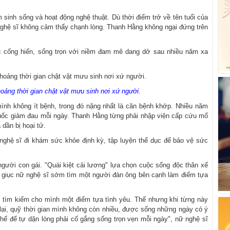
 sinh sống và hoạt động nghệ thuật. Dù thời điểm trở về tên tuổi của
ghệ sĩ không cảm thấy chạnh lòng. Thanh Hằng không ngại đứng trên
c cống hiến, sống trọn với niềm đam mê dang dở sau nhiều năm xa
ảng thời gian chật vật mưu sinh nơi xứ người.
ình không ít bệnh, trong đó nặng nhất là căn bệnh khớp. Nhiều năm
thuốc giảm đau mỗi ngày. Thanh Hằng từng phải nhập viện cấp cứu mổ
dần bị hoại tử.
 nghệ sĩ đi khám sức khỏe định kỳ, tập luyện thể dục để bảo vệ sức
gười con gái. "Quái kiệt cải lương" lựa chọn cuộc sống độc thân xế
úc giục nữ nghệ sĩ sớm tìm một người đàn ông bên cạnh làm điểm tựa
ỏi tìm kiếm cho mình một điểm tựa tình yêu. Thế nhưng khi từng này
 lại, quỹ thời gian mình không còn nhiều, được sống những ngày có ý
thế để tự dặn lòng phải cố gắng sống trọn vẹn mỗi ngày", nữ nghệ sĩ