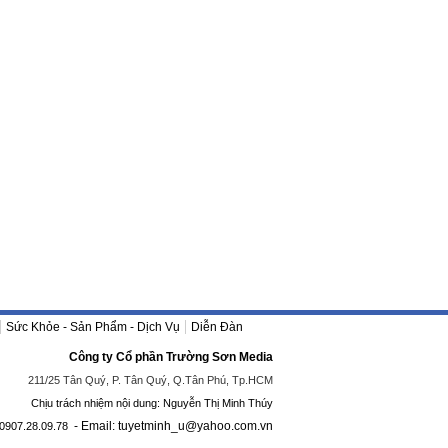
Sức Khỏe - Sản Phẩm - Dịch Vụ
Diễn Đàn
Công ty Cổ phần Trường Sơn Media
211/25 Tân Quý, P. Tân Quý, Q.Tân Phú, Tp.HCM
Chịu trách nhiệm nội dung: Nguyễn Thị Minh Thúy
- Email: tuyetminh_u@yahoo.com.vn
0907.28.09.78