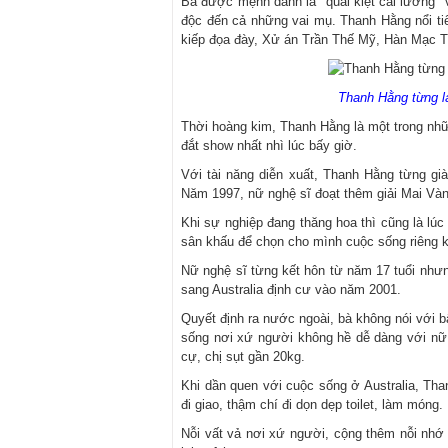
Bà được mệnh danh là "quái kiệt cải lương" 
độc đến cả những vai mụ. Thanh Hằng nổi ti
kiếp đọa đày, Xử án Trần Thế Mỹ, Hàn Mạc 
Thanh Hằng từng là
Thời hoàng kim, Thanh Hằng là một trong nhữ
đắt show nhất nhì lúc bấy giờ.
Với tài năng diễn xuất, Thanh Hằng từng g
Năm 1997, nữ nghệ sĩ đoạt thêm giải Mai Vàng
Khi sự nghiệp đang thăng hoa thì cũng là l
sân khấu để chọn cho mình cuộc sống riêng k
Nữ nghệ sĩ từng kết hôn từ năm 17 tuổi nhưn
sang Australia định cư vào năm 2001.
Quyết định ra nước ngoài, bà không nói với b
sống nơi xứ người không hề dễ dàng với nữ n
cự, chị sụt gần 20kg.
Khi dần quen với cuộc sống ở Australia, Th
đi giao, thậm chí đi dọn dẹp toilet, làm móng.
Nỗi vất vả nơi xứ người, cộng thêm nỗi nhớ 