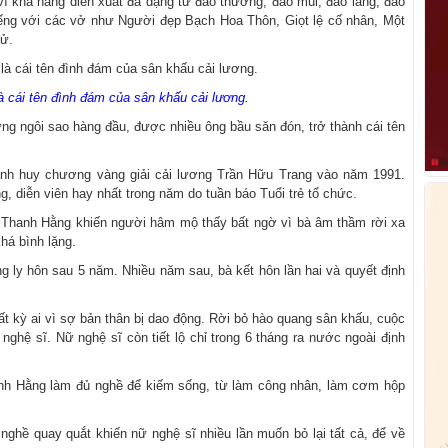
vì khả năng diễn xuất đa dạng từ đào thương, đào mùi, đào lẳng, đào
ếng với các vở như Người đẹp Bạch Hoa Thôn, Giọt lệ cố nhân, Một
Tử.
 cái tên đình đám của sân khấu cải lương.
ng ngôi sao hàng đầu, được nhiều ông bầu săn đón, trở thành cái tên
iành huy chương vàng giải cải lương Trần Hữu Trang vào năm 1991.
, diễn viên hay nhất trong năm do tuần báo Tuổi trẻ tổ chức.
úc Thanh Hằng khiến người hâm mộ thấy bất ngờ vì bà âm thầm rời xa
há bình lặng.
g ly hôn sau 5 năm. Nhiều năm sau, bà kết hôn lần hai và quyết định
ất kỳ ai vì sợ bản thân bị dao động. Rời bỏ hào quang sân khấu, cuộc
ghệ sĩ. Nữ nghệ sĩ còn tiết lộ chỉ trong 6 tháng ra nước ngoài định
anh Hằng làm đủ nghề để kiếm sống, từ làm công nhân, làm cơm hộp
nghề quay quắt khiến nữ nghệ sĩ nhiều lần muốn bỏ lại tất cả, để về