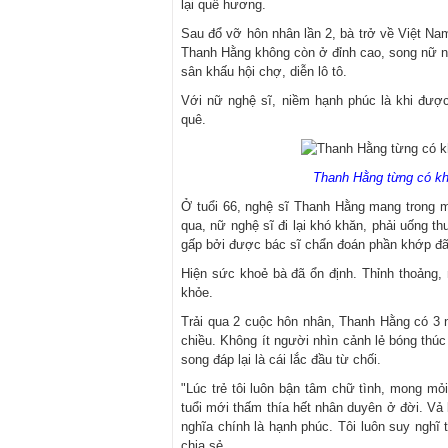
lại quê hương.
Sau đổ vỡ hôn nhân lần 2, bà trở về Việt Nam
Thanh Hằng không còn ở đỉnh cao, song nữ n
sân khấu hội chợ, diễn lô tô.
Với nữ nghệ sĩ, niềm hạnh phúc là khi đượ
quê.
Thanh Hằng từng có kho
Ở tuổi 66, nghệ sĩ Thanh Hằng mang trong m
qua, nữ nghệ sĩ đi lại khó khăn, phải uống 
gấp bởi được bác sĩ chẩn đoán phần khớp đã 
Hiện sức khoẻ bà đã ổn định. Thỉnh thoảng,
khỏe.
Trải qua 2 cuộc hôn nhân, Thanh Hằng có 3 n
chiều. Không ít người nhìn cảnh lẻ bóng th
song đáp lại là cái lắc đầu từ chối.
"Lúc trẻ tôi luôn bận tâm chữ tình, mong m
tuổi mới thấm thía hết nhân duyên ở đời. Vả
nghĩa chính là hạnh phúc. Tôi luôn suy nghĩ 
chia sẻ.