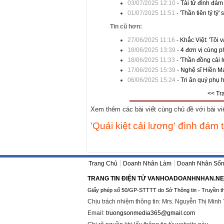
03/07/2025 12:10
-
Tài tử đình đám
01/07/2025 11:51
-
'Thần tiên tỷ tỷ
Tin cũ hơn:
27/06/2025 11:16
-
Khắc Việt: 'Tôi 
18/06/2025 13:39
-
4 đơn vị cùng ph
18/06/2025 11:33
-
'Thần đồng cải 
17/06/2025 15:39
-
Nghệ sĩ Hiền Ma
06/06/2025 15:24
-
Tri ân quý phụ 
<< Tr
Xem thêm các bài viết cùng chủ đề với bài viết
'Quái kiệt cải lương' đình đá
Trang Chủ
Doanh Nhân Làm
Doanh Nhân Số
TRANG TIN ĐIỆN TỬ VANHOADOANHNHAN.NE
Giấy phép số 50/GP-STTTT do Sở Thông tin - Truyền t
Chịu trách nhiệm thông tin: Mrs. Nguyễn Thị Minh
Email:
truongsonmedia365@gmail.com