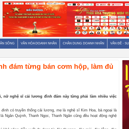
ÂN SỐNG
VĂN HÓA DOANH NHÂN
CHÂN DUNG DOANH NHÂN
VẤN ĐỀ - SỰ
đình đám từng bán cơm hộp, làm đủ
, nữ nghệ sĩ cải lương đình đám này từng phải làm nhiều việc
đình có truyền thống cải lương, mẹ là nghệ sĩ Kim Hoa, bà ngoại là
 là Ngân Quỳnh, Thanh Ngọc, Thanh Ngân cũng đều hoạt động nghệ