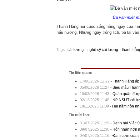
Bà vẫn miệt mà
Thanh Hằng nói cuộc sống hằng ngày của mình 
nấu nướng. Những ngày trống lịch, bà lại vào
Tags:
cải lương
nghệ sỹ cải lương
thanh hằn
Tin liên quan:
17/06/2026 12:22
-
Thanh Hằng áp 
05/06/2026 11:27
-
Siêu mẫu Thanh 
10/03/2026 11:43
-
Quán quân được 
02/12/2025 11:48
-
Nữ NSƯT cải lư
18/11/2025 11:39
-
Hai năm hôn nhâ
Tin mới hơn:
31/07/2025 11:29
-
Danh hài Việt t
09/07/2025 11:30
-
Hôn nhân hơn mộ
04/07/2025 11:16
-
Đám cưới của tỉ 