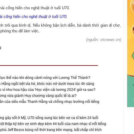
i cống hiến cho nghệ thuật ở tuổi U70.
trôi qua bình dị. Nếu không bận lịch diễn, bà dành thời gian đi chợ,
 phòng thu để làm việc.
(nguồn: vtcnews.vn)
g
lực thế nào khi đóng cảnh nóng với Lương Thế Thành?
Hằng ngồi bệt vỉa hè, khóc nức nở dưới mưa lúc 4h sáng
ví như hoa hậu của 'Học viện cải lương 2024' giờ ra sao?
ơng vừa giành Huy chương vàng quốc tế là ai?
n của siêu mẫu Thanh Hằng và chồng nhạc trưởng nổi tiếng
ừng gây sốt ở Mỹ, U70 sống sung túc bên vợ ca sĩ kém 24 tuổi
t thập kỷ bên vợ xinh đẹp kém 44 tuổi của nam nhạc sĩ nổi tiếng
phú Jeff Bezos bùng nổ thời trang trên mạng, bất chấp chỉ trích