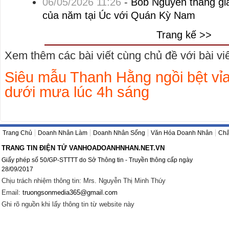
06/05/2026 11:26
-
Bob Nguyễn thắng giả
của năm tại Úc với Quán Kỳ Nam
Trang kế >>
Xem thêm các bài viết cùng chủ đề với bài viết
Siêu mẫu Thanh Hằng ngồi bệt vỉ
dưới mưa lúc 4h sáng
Trang Chủ
Doanh Nhân Làm
Doanh Nhân Sống
Văn Hóa Doanh Nhân
Châ
TRANG TIN ĐIỆN TỬ VANHOADOANHNHAN.NET.VN
Giấy phép số 50/GP-STTTT do Sở Thông tin - Truyền thông cấp ngày
28/09/2017
Chịu trách nhiệm thông tin: Mrs. Nguyễn Thị Minh Thúy
Email:
truongsonmedia365@gmail.com
Ghi rõ nguồn khi lấy thông tin từ website này