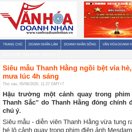
TRANG CHỦ
DOANH NHÂN LÀM
DOANH NHÂN SỐNG
VĂN HÓA DOANH 
SỨC KHỎE - SẢN PHẨM - DỊCH VỤ
Siêu mẫu Thanh Hằng ngồi bệt vỉa hè
mưa lúc 4h sáng
Thứ sáu, 05/06/2026, 11:27 GMT+7
Hậu trường một cảnh quay trong phim
Thanh Sắc" do Thanh Hằng đóng chính 
chú ý.
Siêu mẫu - diễn viên Thanh Hằng vừa tung r
hé lộ cảnh quay trong phim điện ảnh Mesda