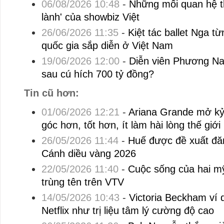
06/08/2026 10:48
-
Những mối quan hệ th
lành' của showbiz Việt
26/06/2026 11:35
-
Kiệt tác ballet Nga từ
quốc gia sắp diễn ở Việt Nam
19/06/2026 12:00
-
Diễn viên Phương Na
sau cú hích 700 tỷ đồng?
Tin cũ hơn:
01/06/2026 12:21
-
Ariana Grande mở kỷ
góc hơn, tốt hơn, ít làm hài lòng thế giới
26/05/2026 11:44
-
Huế được đề xuất đăn
Cánh diều vàng 2026
22/05/2026 11:40
-
Cuộc sống của hai m
trùng tên trên VTV
14/05/2026 10:43
-
Victoria Beckham ví q
Netflix như trị liệu tâm lý cường độ cao