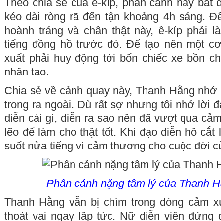
Theo chia sẻ của ê-kíp, phân cảnh này bắt
kéo dài ròng rã đến tận khoảng 4h sáng. Đ
hoành tráng và chân thật này, ê-kíp phải là
tiếng đồng hồ trước đó. Để tạo nên một c
xuất phải huy động tới bốn chiếc xe bồn 
nhân tạo.
Chia sẻ về cảnh quay này, Thanh Hằng nhớ lại
trong ra ngoài. Dù rất sợ nhưng tôi nhớ lời đ
diễn cái gì, diễn ra sao nên đã vượt qua cảm
lẽo để làm cho thật tốt. Khi đạo diễn hô cắt
suốt nửa tiếng vì cảm thương cho cuộc đời 
Phân cảnh nặng tâm lý của Thanh H
Thanh Hằng vẫn bị chìm trong dòng cảm x
thoát vai ngay lập tức. Nữ diễn viên đứng