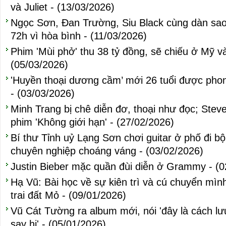
và Juliet - (13/03/2026)
Ngọc Sơn, Đan Trường, Siu Black cùng dàn sao 
72h vì hòa bình - (11/03/2026)
Phim 'Mùi phở' thu 38 tỷ đồng, sẽ chiếu ở Mỹ v
(05/03/2026)
'Huyền thoại dương cầm’ mới 26 tuổi được phon
- (03/03/2026)
Minh Trang bị chê diễn đơ, thoại như đọc; Stev
phim 'Không giới hạn' - (27/02/2026)
Bí thư Tỉnh uỷ Lạng Sơn chơi guitar ở phố đi bộ 
chuyên nghiệp choáng váng - (03/02/2026)
Justin Bieber mặc quần đùi diễn ở Grammy - (0
Hạ Vũ: Bài học về sự kiên trì và cú chuyển mì
trai đất Mỏ - (09/01/2026)
Vũ Cát Tường ra album mới, nói 'đây là cách lưu
say hi' - (05/01/2026)