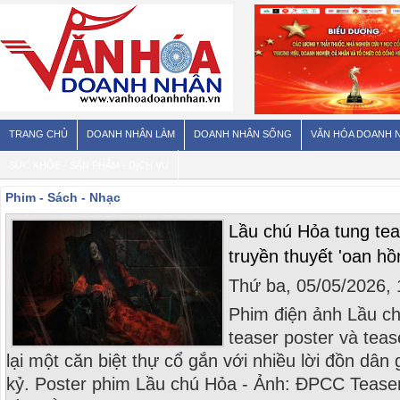
TRANG CHỦ
DOANH NHÂN LÀM
DOANH NHÂN SỐNG
VĂN HÓA DOANH 
SỨC KHỎE - SẢN PHẨM - DỊCH VỤ
Phim - Sách - Nhạc
Lầu chú Hỏa tung tea
truyền thuyết 'oan hồ
Thứ ba, 05/05/2026,
Phim điện ảnh Lầu ch
teaser poster và tease
lại một căn biệt thự cổ gắn với nhiều lời đồn dân
kỷ. Poster phim Lầu chú Hỏa - Ảnh: ĐPCC Teaser