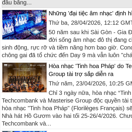
đầu bằng...
Những 'đại tiệc âm nhạc' định h
Thứ ba, 28/04/2026, 12:12 GM
50 năm sau khi Sài Gòn - Gia 
đời sống âm nhạc đô thị đang 
sinh động, rực rỡ và tiềm năng hơn bao giờ. Conc
chông gai đã tổ chức đến Day 9 mà vẫn luôn "cháy
Hòa nhạc 'Tinh hoa Pháp' do T
Group tài trợ sắp diễn ra
Thứ năm, 23/04/2026, 10:25 
Chỉ 3 ngày nữa, hòa nhạc “Tin
Techcombank và Masterise Group độc quyền tài 
hòa nhạc "Tinh hoa Pháp" (Florilèges Français) sẽ
Nhà hát Hồ Gươm vào hai tối 25-26/4/2026. Chươ
Techcombank và...