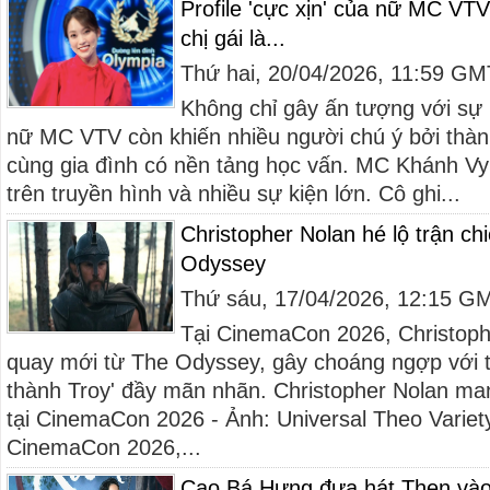
Profile 'cực xịn' của nữ MC VTV
chị gái là...
Thứ hai, 20/04/2026, 11:59 G
Không chỉ gây ấn tượng với sự 
nữ MC VTV còn khiến nhiều người chú ý bởi thành
cùng gia đình có nền tảng học vấn. MC Khánh Vy
trên truyền hình và nhiều sự kiện lớn. Cô ghi...
Christopher Nolan hé lộ trận ch
Odyssey
Thứ sáu, 17/04/2026, 12:15 G
Tại CinemaCon 2026, Christophe
quay mới từ The Odyssey, gây choáng ngợp với 
thành Troy' đầy mãn nhãn. Christopher Nolan ma
tại CinemaCon 2026 - Ảnh: Universal Theo Variety,
CinemaCon 2026,...
Cao Bá Hưng đưa hát Then vào