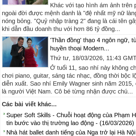
Khác với tạo hình ám ảnh trên 
ngoài đời được mệnh danh là "đệ nhất mỹ nữ làng
nóng bỏng. "Quỷ nhập tràng 2" đang là cái tên gâ
khi dẫn đầu doanh thu với hơn 86 tỷ đồng...
'Thần đồng' thạo 4 ngôn ngữ, t
huyền thoại Modern...
Thứ tư, 18/03/2026, 11:43 GM
Ở tuổi 11, sao nhí này không c
chơi piano, guitar, sáng tác nhạc, đồng thời bộc 
diễn xuất. Sao nhí Emily Wagner sinh năm 2015,
là người Việt Nam. Cô bé từng nhận được chú...
Các bài viết khác...
Super Soft Skills - Chuỗi hoạt động của Phạm H
tin bước vào thị trường lao động - (16/03/2026)
Nhà hát ballet danh tiếng của Nga trở lại Hà N