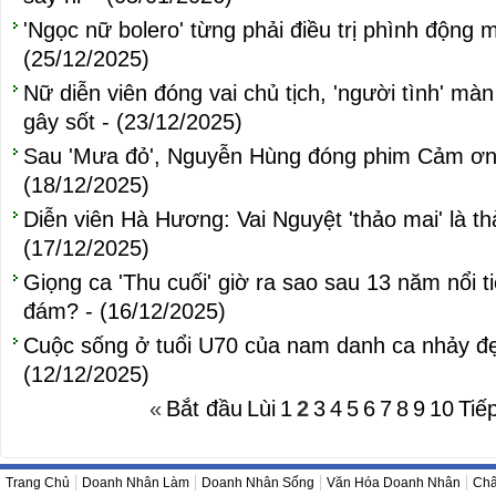
'Ngọc nữ bolero' từng phải điều trị phình động 
(25/12/2025)
Nữ diễn viên đóng vai chủ tịch, 'người tình' 
gây sốt - (23/12/2025)
Sau 'Mưa đỏ', Nguyễn Hùng đóng phim Cảm ơn n
(18/12/2025)
Diễn viên Hà Hương: Vai Nguyệt 'thảo mai' là th
(17/12/2025)
Giọng ca 'Thu cuối' giờ ra sao sau 13 năm nổi t
đám? - (16/12/2025)
Cuộc sống ở tuổi U70 của nam danh ca nhảy đẹ
(12/12/2025)
«
Bắt đầu
Lùi
1
2
3
4
5
6
7
8
9
10
Tiế
Trang Chủ
Doanh Nhân Làm
Doanh Nhân Sống
Văn Hóa Doanh Nhân
Châ