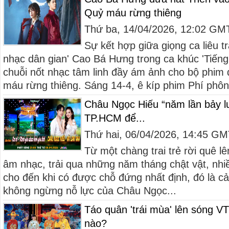
Quỷ máu rừng thiêng
Thứ ba, 14/04/2026, 12:02 GM
Sự kết hợp giữa giọng ca liêu t
nhạc dân gian' Cao Bá Hưng trong ca khúc 'Tiếng 
chuỗi nốt nhạc tâm linh đầy ám ảnh cho bộ phim
máu rừng thiêng. Sáng 14-4, ê kíp phim Phí phôn
Châu Ngọc Hiếu “năm lần bảy lượ
TP.HCM để...
Thứ hai, 06/04/2026, 14:45 G
Từ một chàng trai trẻ rời quê l
âm nhạc, trải qua những năm tháng chật vật, nhiều 
cho đến khi có được chỗ đứng nhất định, đó là cả
không ngừng nỗ lực của Châu Ngọc...
Táo quân 'trái mùa' lên sóng V
nào?