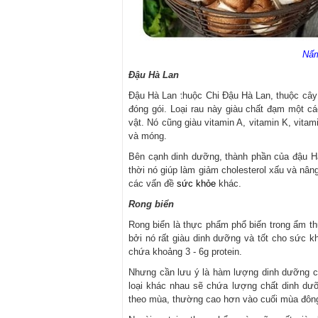
Nấm
Đậu Hà Lan
Đậu Hà Lan thuộc Chi Đậu Hà Lan, thuộc cây
đóng gói. Loại rau này giàu chất đạm một c
vật. Nó cũng giàu vitamin A, vitamin K, vita
và móng.
Bên cạnh dinh dưỡng, thành phần của đậu H
thời nó giúp làm giảm cholesterol xấu và n
các vấn đề
sức khỏe
khác.
Rong biển
Rong biển là thực phẩm phổ biến trong ẩm t
bởi nó rất giàu dinh dưỡng và tốt cho sức kh
chứa khoảng 3 - 6g protein.
Nhưng cần lưu ý là hàm lượng dinh dưỡng của
loại khác nhau sẽ chứa lượng chất dinh dưỡ
theo mùa, thường cao hơn vào cuối mùa đôn