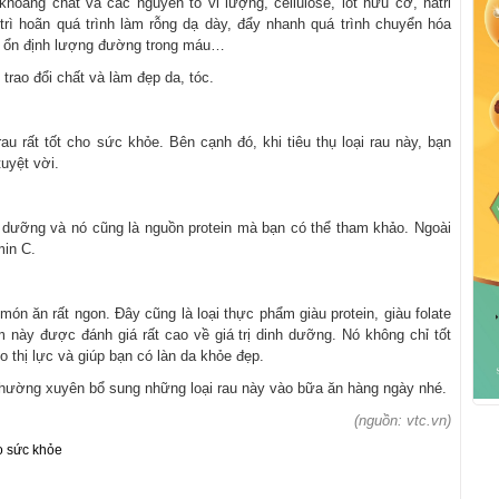
khoáng chất và các nguyên tố vi lượng, cellulose, iốt hữu cơ, natri
trì hoãn quá trình làm rỗng dạ dày, đẩy nhanh quá trình chuyển hóa
và ổn định lượng đường trong máu…
trao đổi chất và làm đẹp da, tóc.
rau rất tốt cho sức khỏe. Bên cạnh đó, khi tiêu thụ loại rau này, bạn
uyệt vời.
h dưỡng và nó cũng là nguồn protein mà bạn có thể tham khảo. Ngoài
min C.
n ăn rất ngon. Đây cũng là loại thực phẩm giàu protein, giàu folate
ẩm này được đánh giá rất cao về giá trị dinh dưỡng. Nó không chỉ tốt
o thị lực và giúp bạn có làn da khỏe đẹp.
y thường xuyên bổ sung những loại rau này vào bữa ăn hàng ngày nhé.
(nguồn: vtc.vn)
o sức khỏe