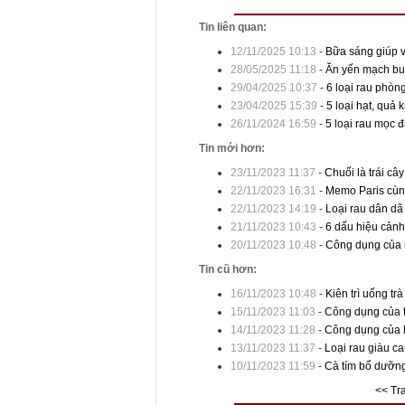
Tin liên quan:
12/11/2025 10:13
-
Bữa sáng giúp v
28/05/2025 11:18
-
Ăn yến mạch buổ
29/04/2025 10:37
-
6 loại rau phò
23/04/2025 15:39
-
5 loại hạt, quả 
26/11/2024 16:59
-
5 loại rau mọc 
Tin mới hơn:
23/11/2023 11:37
-
Chuối là trái c
22/11/2023 16:31
-
Memo Paris cùng
22/11/2023 14:19
-
Loại rau dân dã
21/11/2023 10:43
-
6 dấu hiệu cảnh
20/11/2023 10:48
-
Công dụng của r
Tin cũ hơn:
16/11/2023 10:48
-
Kiên trì uống trà
15/11/2023 11:03
-
Công dụng của tí
14/11/2023 11:28
-
Công dụng của lá
13/11/2023 11:37
-
Loại rau giàu ca
10/11/2023 11:59
-
Cà tím bổ dưỡng
<< Tr