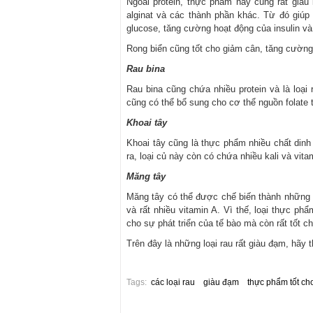
Ngoài protein, thực phẩm này cũng rất giàu 
alginat và các thành phần khác. Từ đó giúp 
glucose, tăng cường hoạt động của insulin 
Rong biển cũng tốt cho giảm cân, tăng cường 
Rau bina
Rau bina cũng chứa nhiều protein và là loại 
cũng có thể bổ sung cho cơ thể nguồn folate t
Khoai tây
Khoai tây cũng là thực phẩm nhiều chất din
ra, loại củ này còn có chứa nhiều kali và vita
Măng tây
Măng tây có thể được chế biến thành những mó
và rất nhiều vitamin A. Vì thế, loại thực ph
cho sự phát triển của tế bào mà còn rất tốt ch
Trên đây là những loại rau rất giàu đạm, hã
Tags:
các loại rau
giàu đạm
thực phẩm tốt ch