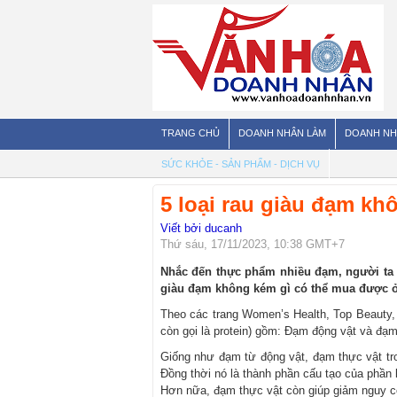
TRANG CHỦ
DOANH NHÂN LÀM
DOANH NH
SỨC KHỎE - SẢN PHẨM - DỊCH VỤ
5 loại rau giàu đạm khô
Viết bởi ducanh
Thứ sáu, 17/11/2023, 10:38 GMT+7
Nhắc đến thực phẩm nhiều đạm, người ta t
giàu đạm không kém gì có thể mua được ở
Theo các trang Women’s Health, Top Beauty,
còn gọi là protein) gồm: Đạm động vật và đạm
Giống như đạm từ động vật, đạm thực vật tr
Đồng thời nó là thành phần cấu tạo của phần 
Hơn nữa, đạm thực vật còn giúp giảm nguy cơ 