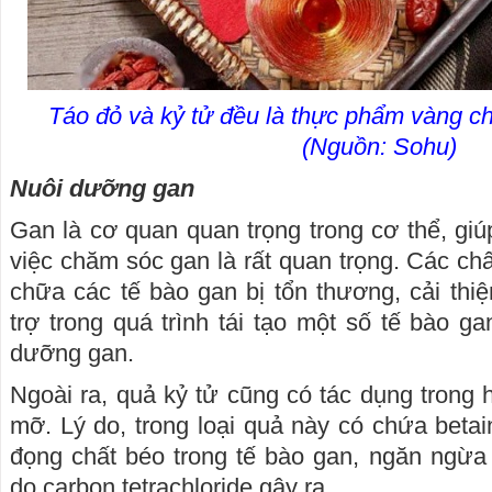
Táo đỏ và kỷ tử đều là thực phẩm vàng c
(Nguồn: Sohu)
Nuôi dưỡng gan
Gan là cơ quan quan trọng trong cơ thể, giúp
việc chăm sóc gan là rất quan trọng. Các chấ
chữa các tế bào gan bị tổn thương, cải thiệ
trợ trong quá trình tái tạo một số tế bào g
dưỡng gan.
Ngoài ra, quả kỷ tử cũng có tác dụng trong h
mỡ. Lý do, trong loại quả này có chứa betai
đọng chất béo trong tế bào gan, ngăn ngừa
do carbon tetrachloride gây ra.