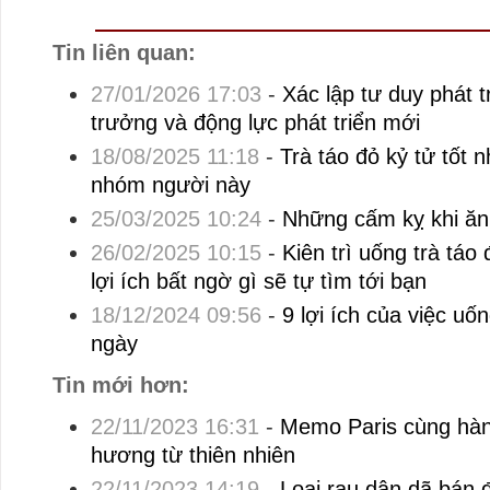
Tin liên quan:
27/01/2026 17:03
-
Xác lập tư duy phát t
trưởng và động lực phát triển mới
18/08/2025 11:18
-
Trà táo đỏ kỷ tử tốt n
nhóm người này
25/03/2025 10:24
-
Những cấm kỵ khi ăn 
26/02/2025 10:15
-
Kiên trì uống trà táo
lợi ích bất ngờ gì sẽ tự tìm tới bạn
18/12/2024 09:56
-
9 lợi ích của việc uố
ngày
Tin mới hơn:
22/11/2023 16:31
-
Memo Paris cùng hành
hương từ thiên nhiên
22/11/2023 14:19
-
Loại rau dân dã bán 