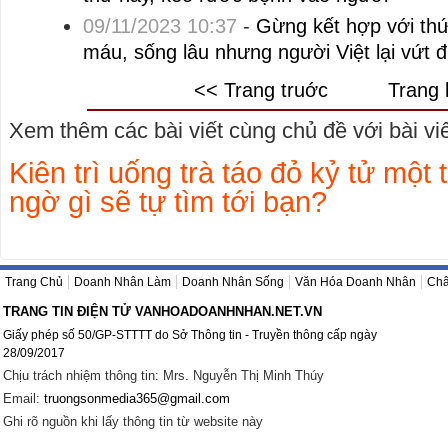
09/11/2023 10:37
-
Gừng kết hợp với thứ
máu, sống lâu nhưng người Việt lại vứt đ
<< Trang truớc
Trang 
Xem thêm các bài viết cùng chủ đề với bài viết
Kiên trì uống trà táo đỏ kỷ tử một t
ngờ gì sẽ tự tìm tới bạn?
Trang Chủ
Doanh Nhân Làm
Doanh Nhân Sống
Văn Hóa Doanh Nhân
Châ
TRANG TIN ĐIỆN TỬ VANHOADOANHNHAN.NET.VN
Giấy phép số 50/GP-STTTT do Sở Thông tin - Truyền thông cấp ngày
28/09/2017
Chịu trách nhiệm thông tin: Mrs. Nguyễn Thị Minh Thúy
Email:
truongsonmedia365@gmail.com
Ghi rõ nguồn khi lấy thông tin từ website này