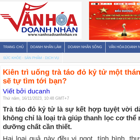
TRANG CHỦ
DOANH NHÂN LÀM
DOANH NHÂN SỐNG
VĂN HÓA DOANH 
SỨC KHỎE - SẢN PHẨM - DỊCH VỤ
Kiên trì uống trà táo đỏ kỷ tử một thán
sẽ tự tìm tới bạn?
Viết bởi ducanh
Thứ năm, 16/11/2023, 10:48 GMT+7
Trà táo đỏ kỷ tử là sự kết hợp tuyệt vời 
không chỉ là loại trà giúp thanh lọc cơ th
dưỡng chất cần thiết.
Hai loại quả này đều vị ngọt, tính bình, t