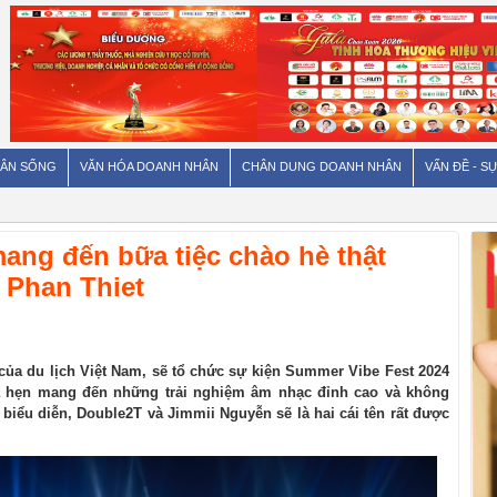
ÂN SỐNG
VĂN HÓA DOANH NHÂN
CHÂN DUNG DOANH NHÂN
VẤN ĐỀ - SỰ
ang đến bữa tiệc chào hè thật
 Phan Thiet
ủa du lịch Việt Nam, sẽ tổ chức sự kiện Summer Vibe Fest 2024
a hẹn mang đến những trải nghiệm âm nhạc đỉnh cao và không
ĩ biểu diễn, Double2T và Jimmii Nguyễn sẽ là hai cái tên rất được