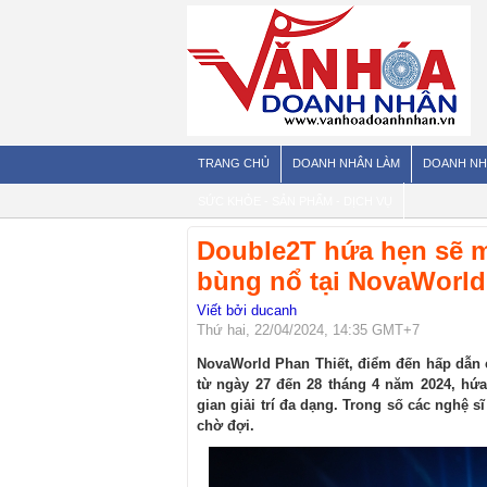
TRANG CHỦ
DOANH NHÂN LÀM
DOANH NH
SỨC KHỎE - SẢN PHẨM - DỊCH VỤ
Double2T hứa hẹn sẽ m
bùng nổ tại NovaWorld
Viết bởi ducanh
Thứ hai, 22/04/2024, 14:35 GMT+7
NovaWorld Phan Thiết, điểm đến hấp dẫn c
từ ngày 27 đến 28 tháng 4 năm 2024, hứ
gian giải trí đa dạng. Trong số các nghệ s
chờ đợi.