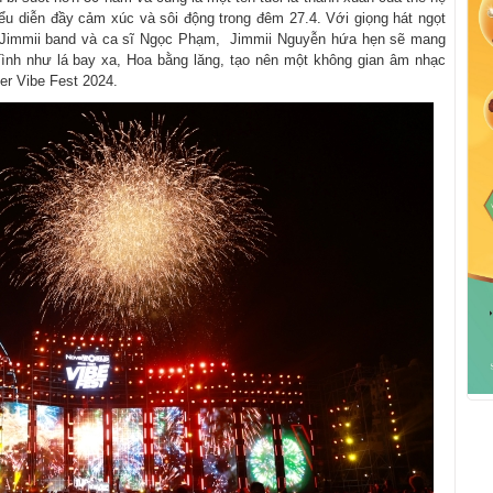
u diễn đầy cảm xúc và sôi động trong đêm 27.4. Với giọng hát ngọt
g Jimmii band và ca sĩ Ngọc Phạm, Jimmii Nguyễn hứa hẹn sẽ mang
ình như lá bay xa, Hoa bằng lăng, tạo nên một không gian âm nhạc
er Vibe Fest 2024.