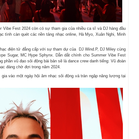
r Vibe Fest 2024 còn có sự tham gia của nhiều ca sĩ và DJ hàng đầu
tình càn quét các nền tảng nhạc online, Hà Myo, Xuân Nghi, Minh
nhạc điện tử đẳng cấp với sự tham dự của DJ Wind.P, DJ Miley cùng
ype Sugar, MC Hype Sphynx. Dẫn dắt chính cho Summer Vibe Fest
g phần vũ đạo sôi động bài bản sẽ là dance crew danh tiếng: Vũ đoàn
ạc đáng chờ đợi trong năm 2024.
gia vào một ngày hội âm nhạc sôi động và tràn ngập năng lượng tại