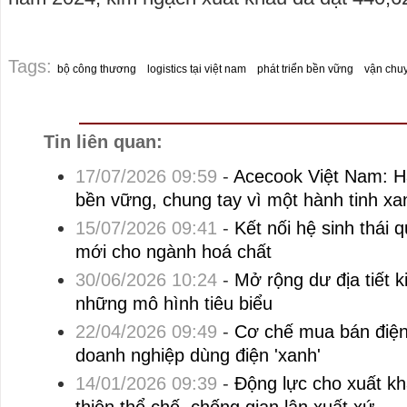
Tags:
bộ công thương
logistics tại việt nam
phát triển bền vững
vận chu
Tin liên quan:
17/07/2026 09:59
-
Acecook Việt Nam: Hà
bền vững, chung tay vì một hành tinh xa
15/07/2026 09:41
-
Kết nối hệ sinh thái 
mới cho ngành hoá chất
30/06/2026 10:24
-
Mở rộng dư địa tiết 
những mô hình tiêu biểu
22/04/2026 09:49
-
Cơ chế mua bán điện 
doanh nghiệp dùng điện 'xanh'
14/01/2026 09:39
-
Động lực cho xuất k