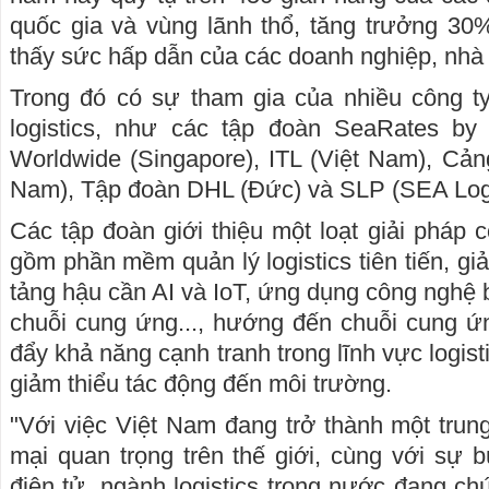
quốc gia và vùng lãnh thổ, tăng trưởng 30
thấy sức hấp dẫn của các doanh nghiệp, nhà đ
Trong đó có sự tham gia của nhiều công t
logistics, như các tập đoàn SeaRates b
Worldwide (Singapore), ITL (Việt Nam), Cản
Nam), Tập đoàn DHL (Đức) và SLP (SEA Log
Các tập đoàn giới thiệu một loạt giải pháp 
gồm phần mềm quản lý logistics tiên tiến, gi
tảng hậu cần AI và IoT, ứng dụng công nghệ 
chuỗi cung ứng..., hướng đến chuỗi cung ứ
đẩy khả năng cạnh tranh trong lĩnh vực logisti
giảm thiểu tác động đến môi trường.
"Với việc Việt Nam đang trở thành một trun
mại quan trọng trên thế giới, cùng với sự
điện tử, ngành logistics trong nước đang ch