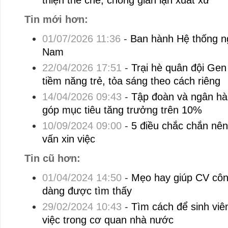
thiện thể chế, chống gian lận xuất xứ
Tin mới hơn:
01/07/2026 11:36
-
Ban hành Hệ thống n
Nam
22/04/2026 17:51
-
Trại hè quân đội Gen
tiềm năng trẻ, tỏa sáng theo cách riêng
14/04/2026 09:43
-
Tập đoàn và ngân hà
góp mục tiêu tăng trưởng trên 10%
10/09/2024 09:00
-
5 điều chắc chắn nên
vấn xin việc
Tin cũ hơn:
01/04/2024 14:50
-
Mẹo hay giúp CV côn
dàng được tìm thấy
29/02/2024 10:43
-
Tìm cách để sinh viên
việc trong cơ quan nhà nước