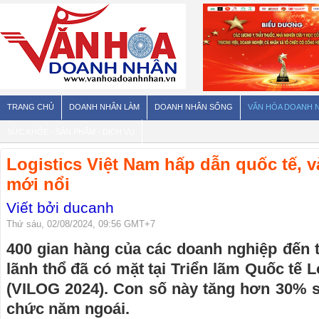
TRANG CHỦ
DOANH NHÂN LÀM
DOANH NHÂN SỐNG
VĂN HÓA DOANH 
SỨC KHỎE - SẢN PHẨM - DỊCH VỤ
Logistics Việt Nam hấp dẫn quốc tế, v
mới nổi
Viết bởi ducanh
Thứ sáu, 02/08/2024, 09:56 GMT+7
400 gian hàng của các doanh nghiệp đến 
lãnh thổ đã có mặt tại Triển lãm Quốc tế 
(VILOG 2024). Con số này tăng hơn 30% s
chức năm ngoái.