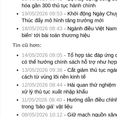
hóa gần 300 thủ tục hành chính
19/05/2026 09:53
-
Khởi động Ngày Chuy
Thúc đẩy mô hình tăng trưởng mới
18/05/2026 08:43
-
Ngành điều Việt Nam
biến' tới bài toán thương hiệu
Tin cũ hơn:
14/05/2026 09:05
-
Tổ hợp tác đáp ứng c
có thể hưởng chính sách hỗ trợ như hợp
13/05/2026 09:36
-
Cắt giảm thủ tục ngà
cách từ vùng lõi nền kinh tế
12/05/2026 08:44
-
Hải quan thử nghiệm 
xử lý thủ tục xuất nhập khẩu
11/05/2026 08:40
-
Hướng dẫn điều chỉn
trong 'bão giá' vật liệu
08/05/2026 10:12
-
Giữ mạch nguồn xăng