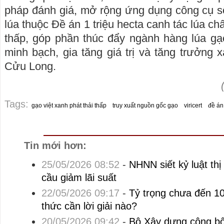
pháp đánh giá, mở rộng ứng dụng công cụ số
lúa thuộc Đề án 1 triệu hecta canh tác lúa ch
thấp, góp phần thúc đẩy ngành hàng lúa gạ
minh bạch, gia tăng giá trị và tăng trưởng 
Cửu Long.
Tags:
gạo việt xanh phát thải thấp
truy xuất nguồn gốc gạo
viricert
đề án 
Tin mới hơn:
25/05/2026 08:52
-
NHNN siết kỷ luật thị
cầu giảm lãi suất
22/05/2026 09:17
-
Tỷ trọng chưa đến 1
thức cần lời giải nào?
20/05/2026 09:42
-
Bộ Xây dựng công bố