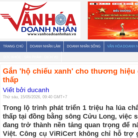
TRANG CHỦ
DOANH NHÂN LÀM
DOANH NHÂN SỐNG
VĂN HÓA DOANH 
SỨC KHỎE - SẢN PHẨM - DỊCH VỤ
Gắn 'hộ chiếu xanh' cho thương hiệu g
thấp
Viết bởi ducanh
Thứ sáu, 15/05/2026, 09:40 GMT+7
Trong lộ trình phát triển 1 triệu ha lúa ch
thấp tại đồng bằng sông Cửu Long, việc s
đang trở thành nền tảng quan trọng để nâ
Việt. Công cụ ViRiCert không chỉ hỗ trợ 