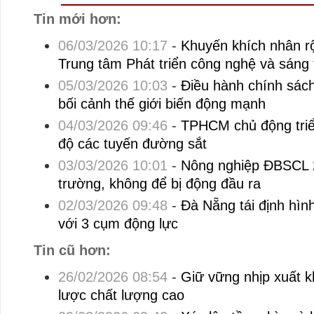
Tin mới hơn:
06/03/2026 10:17
-
Khuyến khích nhân r
Trung tâm Phát triển công nghệ và sáng
05/03/2026 10:03
-
Điều hành chính sách 
bối cảnh thế giới biến động mạnh
04/03/2026 09:46
-
TPHCM chủ động triển
độ các tuyến đường sắt
03/03/2026 10:01
-
Nông nghiệp ĐBSCL 2
trường, không để bị động đầu ra
02/03/2026 09:48
-
Đà Nẵng tái định hình
với 3 cụm động lực
Tin cũ hơn:
26/02/2026 08:54
-
Giữ vững nhịp xuất 
lược chất lượng cao