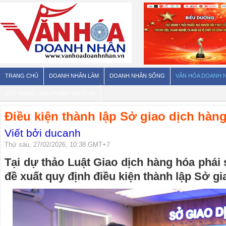
TRANG CHỦ
DOANH NHÂN LÀM
DOANH NHÂN SỐNG
VĂN HÓA DOANH 
SỨC KHỎE - SẢN PHẨM - DỊCH VỤ
Điều kiện thành lập Sở giao dịch hàn
Viết bởi ducanh
Thứ sáu, 27/02/2026, 10:38 GMT+7
Tại dự thảo Luật Giao dịch hàng hóa phá
đề xuất quy định điều kiện thành lập Sở gi