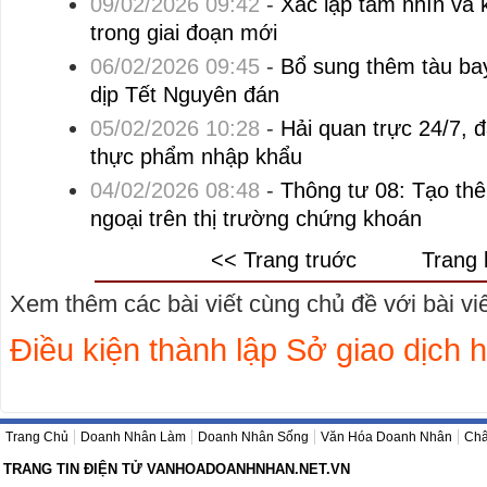
09/02/2026 09:42
-
Xác lập tầm nhìn và k
trong giai đoạn mới
06/02/2026 09:45
-
Bổ sung thêm tàu ba
dịp Tết Nguyên đán
05/02/2026 10:28
-
Hải quan trực 24/7, 
thực phẩm nhập khẩu
04/02/2026 08:48
-
Thông tư 08: Tạo thêm
ngoại trên thị trường chứng khoán
<< Trang truớc
Trang 
Xem thêm các bài viết cùng chủ đề với bài viết
Điều kiện thành lập Sở giao dịch 
Trang Chủ
Doanh Nhân Làm
Doanh Nhân Sống
Văn Hóa Doanh Nhân
Châ
TRANG TIN ĐIỆN TỬ VANHOADOANHNHAN.NET.VN