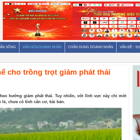
ÂN SỐNG
VĂN HÓA DOANH NHÂN
CHÂN DUNG DOANH NHÂN
VẤN ĐỀ - SỰ
ể cho trồng trọt giảm phát thải
 theo hướng giảm phát thải. Tuy nhiên, với lĩnh vực này chỉ mới
lẻ, chưa có tính căn cơ, bài bản.