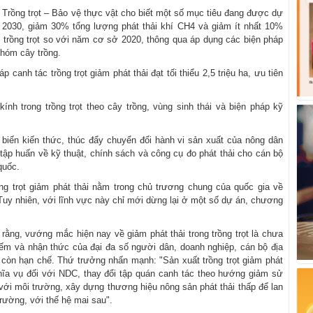
rồng trọt – Bảo vệ thực vật cho biết một số mục tiêu đang được dự
2030, giảm 30% tổng lượng phát thải khí CH4 và giảm ít nhất 10%
c trồng trọt so với năm cơ sở 2020, thông qua áp dụng các biện pháp
nhóm cây trồng.
canh tác trồng trọt giảm phát thải đạt tối thiểu 2,5 triệu ha, ưu tiên
ính trong trồng trọt theo cây trồng, vùng sinh thái và biện pháp kỹ
ổ biến kiến thức, thúc đẩy chuyển đổi hành vi sản xuất của nông dân
tập huấn về kỹ thuật, chính sách và công cụ đo phát thải cho cán bộ
quốc.
g trọt giảm phát thải nằm trong chủ trương chung của quốc gia về
Tuy nhiên, với lĩnh vực này chỉ mới dừng lại ở một số dự án, chương
ằng, vướng mắc hiện nay về giảm phát thải trong trồng trọt là chưa
ếm và nhận thức của đại đa số người dân, doanh nghiệp, cán bộ địa
i còn hạn chế. Thứ trưởng nhấn mạnh: "Sản xuất trồng trọt giảm phát
hĩa vụ đối với NDC, thay đổi tập quán canh tác theo hướng giảm sử
với môi trường, xây dựng thương hiệu nông sản phát thải thấp để lan
trường, với thế hệ mai sau".