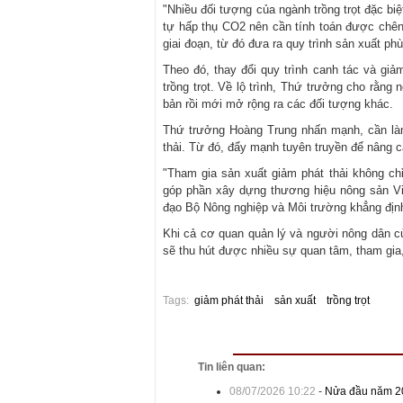
"Nhiều đối tượng của ngành trồng trọt đặc bi
tự hấp thụ CO2 nên cần tính toán được chênh 
giai đoạn, từ đó đưa ra quy trình sản xuất p
Theo đó, thay đổi quy trình canh tác và giả
trồng trọt. Về lộ trình, Thứ trưởng cho rằng n
bản rồi mới mở rộng ra các đối tượng khác.
Thứ trưởng Hoàng Trung nhấn mạnh, cần làm
thải. Từ đó, đẩy mạnh tuyên truyền để nâng 
"Tham gia sản xuất giảm phát thải không c
góp phần xây dựng thương hiệu nông sản Việ
đạo Bộ Nông nghiệp và Môi trường khẳng địn
Khi cả cơ quan quản lý và người nông dân cùn
sẽ thu hút được nhiều sự quan tâm, tham gia,
Tags:
giảm phát thải
sản xuất
trồng trọt
Tin liên quan:
08/07/2026 10:22
-
Nửa đầu năm 20