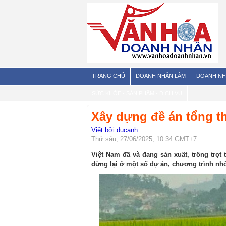
TRANG CHỦ
DOANH NHÂN LÀM
DOANH NH
SỨC KHỎE - SẢN PHẨM - DỊCH VỤ
Xây dựng đề án tổng th
Viết bởi ducanh
Thứ sáu, 27/06/2025, 10:34 GMT+7
Việt Nam đã và đang sản xuất, trồng trọt
dừng lại ở một số dự án, chương trình nhỏ 