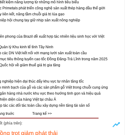
tiết kiệm năng lượng từ những mô hình tiêu biểu
c Primetals phát triển công nghệ sản xuất thép hàng đầu thế giới
liên kết, nâng tầm chuỗi giá trị lúa gạo
iệp hội chung tay giữ nhịp sản xuất nông nghiệp
ên phong của Brazil đề xuất hợp tác nhiên liệu sinh học với Việt
uản lý Khu kinh tế tỉnh Tây Ninh
p các DN Việt kết nối với mạng lưới sản xuất toàn cầu
mục tiêu thông tuyến cao tốc Đồng Đăng-Trà Lĩnh trong năm 2025
uốc hội về giảm thuế giá trị gia tăng
 nghiệp hiện đại thúc đẩy khu vực tư nhân tăng tốc
 minh bạch của gỗ và các sản phẩm gỗ Việt trong chuỗi cung ứng
ngân hàng nhà nước khu vực theo hướng tinh gọn và hiệu quả
iện diện của hàng Việt tại châu Á
 tác các đối tác toàn cầu xây dựng nền tảng tài sản số
ang truớc
Trang kế >>
 (phía trên):
ồng trọt giảm phát thải