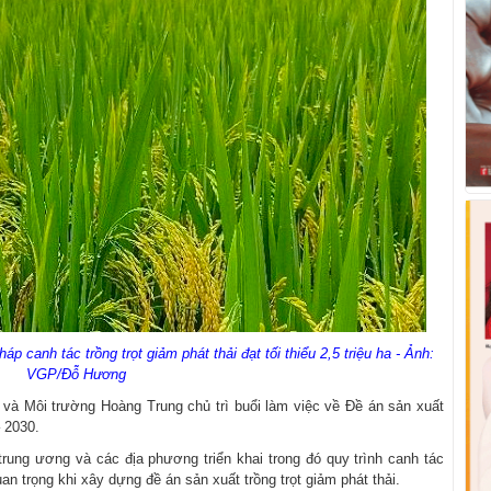
p canh tác trồng trọt giảm phát thải đạt tối thiểu 2,5 triệu ha - Ảnh:
VGP/Đỗ Hương
và Môi trường Hoàng Trung chủ trì buổi làm việc về Đề án sản xuất
– 2030.
rung ương và các địa phương triển khai trong đó quy trình canh tác
an trọng khi xây dựng đề án sản xuất trồng trọt giảm phát thải.