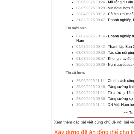
30/06/2026 10:24
-
Mở rộng dư địa 
08/05/2026 10:29
-
VinMetal hợp tá
28/04/2026 09:12
-
Cà Mau thúc đẩy 
31/03/2026 09:47
-
Doanh nghiệp, h
Tin mới hơn:
07/07/2025 10:14
-
Doanh nghiệp ti
Nam
04/07/2025 09:42
-
Thành lập Ban Q
03/07/2025 09:30
-
Tạo cầu nối giú
01/07/2025 08:57
-
Không thay đổi 
30/06/2025 09:36
-
Nghị quyết của Q
Tin cũ hơn:
26/06/2025 11:14
-
Chính sách công
25/06/2025 10:46
-
Tăng cường tính
24/06/2025 11:04
-
Tổ chức lại 15 
23/06/2025 09:36
-
Tăng cường sự h
20/06/2025 11:42
-
DN Việt Nam hợp
<< Tr
Xem thêm các bài viết cùng chủ đề với bài viết
Xây dựng đề án tổng thể cho tr