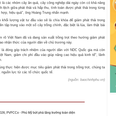
ệt là các nhóm cây ăn quả, cây công nghiệp dài ngày còn có khả năng
lệch giữa phát thải và hấp thu, tính toán được phát thải trong từng
hù hợp, hiệu quả", ông Hoàng Trung nhấn mạnh.
m khối lượng vật tư đầu vào sẽ là chìa khóa để giảm phát thải trong
ên tập trung vào một số cây trồng chính, đặc biệt là lúa, làm thật bài
 rõ Việt Nam đã và đang sản xuất trồng trọt theo hướng giảm phát
cao nhận thức của người dân về chủ trương này.
hỉ là đóng góp trách nhiệm của người dân với NDC Quốc gia mà còn
t Nam, giảm chi phí đầu vào giúp nâng cao hiệu quả kinh tế", lãnh
h.
g thực hiện được mục tiêu giảm phát thải trong trồng trọt, chúng ta
 nguồn lực từ các tổ chức quốc tế.
(nguồn: baochinhphu.vn)
26, PVFCCo - Phú Mỹ bứt phá tăng trưởng toàn diện