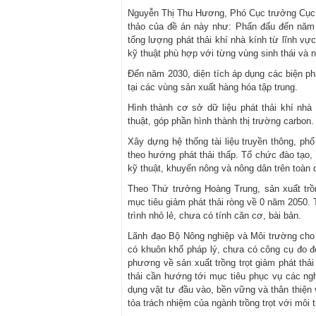
Nguyễn Thị Thu Hương, Phó Cục trưởng Cục T
thảo của đề án này như: Phấn đấu đến năm 
tổng lượng phát thải khí nhà kính từ lĩnh vự
kỹ thuật phù hợp với từng vùng sinh thái và 
Đến năm 2030, diện tích áp dụng các biện pháp 
tại các vùng sản xuất hàng hóa tập trung.
Hình thành cơ sở dữ liệu phát thải khí nhà k
thuật, góp phần hình thành thị trường carbon.
Xây dựng hệ thống tài liệu truyền thông, ph
theo hướng phát thải thấp. Tổ chức đào tạo, 
kỹ thuật, khuyến nông và nông dân trên toàn 
Theo Thứ trưởng Hoàng Trung, sản xuất trồn
mục tiêu giảm phát thải ròng về 0 năm 2050. 
trình nhỏ lẻ, chưa có tính căn cơ, bài bản.
Lãnh đạo Bộ Nông nghiệp và Môi trường cho r
có khuôn khổ pháp lý, chưa có công cụ đo đ
phương về sản xuất trồng trọt giảm phát thả
thải cần hướng tới mục tiêu phục vụ các ng
dụng vật tư đầu vào, bền vững và thân thiện 
tỏa trách nhiệm của ngành trồng trọt với môi 