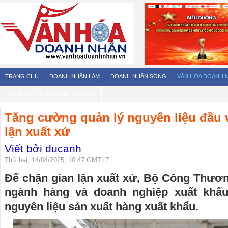
TRANG CHỦ
DOANH NHÂN LÀM
DOANH NHÂN SỐNG
VĂN HÓA DOANH 
SỨC KHỎE - SẢN PHẨM - DỊCH VỤ
Tăng cường quản lý nguyên liệu đầu 
lận xuất xứ
Viết bởi ducanh
Thứ hai, 14/04/2025, 10:47 GMT+7
Để chặn gian lận xuất xứ, Bộ Công Thươn
ngành hàng và doanh nghiệp xuất khẩ
nguyên liệu sản xuất hàng xuất khẩu.