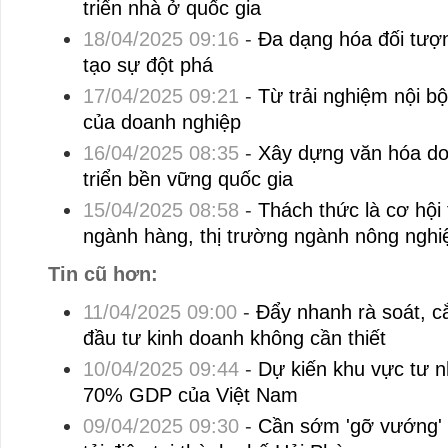
triển nhà ở quốc gia
18/04/2025 09:16
-
Đa dạng hóa đối tượn
tạo sự đột phá
17/04/2025 09:21
-
Từ trải nghiệm nội bộ
của doanh nghiệp
16/04/2025 08:35
-
Xây dựng văn hóa do
triển bền vững quốc gia
15/04/2025 08:58
-
Thách thức là cơ hội 
ngành hàng, thị trường ngành nông nghi
Tin cũ hơn:
11/04/2025 09:00
-
Đẩy nhanh rà soát, cắ
đầu tư kinh doanh không cần thiết
10/04/2025 09:44
-
Dự kiến khu vực tư 
70% GDP của Việt Nam
09/04/2025 09:30
-
Cần sớm 'gỡ vướng' c