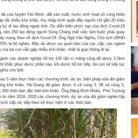
á của huyện Yên Minh, đất sản xuất, nước sinh hoạt vô cùng thiếu
p rất nhiều khó khăn, thu nhập bình quân đầu người chỉ gần 20 triệu
 ký đi lao động ngoài tỉnh. Do diễn biến phức tạp của dịch Covid-19
, nên 250 lao động người Sủng Cháng mất việc làm buộc phải quay
thấy mang theo về dịch Covid-19. Ông Ngô Văn Nghĩa, Chủ tịch UBND
 70% là hộ nghèo. Mặc dù được sự quan tâm của các cấp, các ngành
của bà con vẫn gặp nhiều khó khăn, nhất là giao thông đi lại.
gành các doanh nghiệp hỗ trợ 130 tấn xi măng cũng đổ được 2,5km
 khắc phục được phần nào, khi được hỗ trợ tiếp, bà con sẽ tiếp tục
ghĩa cho biết.
Sau 5 năm thực hiện các chương trình, dự án, biện pháp xóa đói giảm
ống khó khăn, Hà Giang đã giảm được 6 xã vùng 3, 38 xã vùng 2,
 1.300 thôn bản đặc biệt khó khăn. Ông Đặng Đình Nhiêu, Phó Trưởng
ạn từ năm 2016- 2020 các chương trình, dự án xóa đói giảm nghèo tập
 lưới cấp xã, tiếp theo sẽ thực hiện ở các thôn bản.