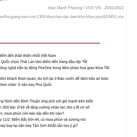
theo Mạnh Phương / VOV.VN - 20/01/2022
a-hoi/ha-giang-van-con-1300-thon-ban-dac-biet-kho-khan-post919451.vov
iểm đến thân thiện nhất Việt Nam
 Quốc chọn Thái Lan làm điểm đến hàng đầu dịp Tết
ông nghệ bắn tự động FireOne trong đêm pháo hoa giao thừa Tết
ón khách tham quan, du lịch tại 3 thác nước để đảm bảo an toàn
chen chân’ ở sân bay Phú Quốc
ng Ninh đến Bình Thuận ứng phó với gió mạnh trên biển
300 bác sĩ trẻ về tăng cường nhân lực cho y tế cơ sở
m, mưa phùn còn kéo dài đến khi nào?
ay 11/2: Miền Bắc trời rét, có mưa phùn và sương mù
áy bay tại sân bay Tân Sơn Nhất cần lưu ý gì?