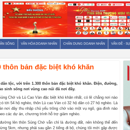
ÂN SỐNG
VĂN HÓA DOANH NHÂN
CHÂN DUNG DOANH NHÂN
VẤN ĐỀ - SỰ
 thôn bản đặc biệt khó khăn
ân tộc, với trên 1.300 thôn bản đặc biệt khó khăn. Điện, đường,
o sinh sống nơi vùng cao núi đá nơi đây.
Sủng Chớ và Lù Cao Ván đặc biệt khó khăn nhất, có lẽ chẳng nơi nào
ó tới 54 hộ nghèo, thôn Lù cao Ván có 32 hộ dân có 27 hộ nghèo. Là
dân nơi đây thu nhập chủ yếu trông chờ vào một vụ ngô, gia đình nào
heo các dự án, chương trình hỗ trợ giảm nghèo.
đường lên thôn Sủng Chớ vẫn chỉ là đường đất, nên không thể đến
ừng 5km, nhưng phải sau gần 2 tiếng đi bộ, chúng tôi mới gặp được