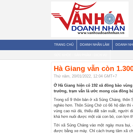
TRANG CHỦ
DOANH NHÂN LÀM
DOANH NH
SỨC KHỎE - SẢN PHẨM - DỊCH VỤ
Hà Giang vẫn còn 1.300
Thứ năm, 20/01/2022, 12:04 GMT+7
Ở Hà Giang hiện có 192 xã đồng bào vùng d
trường, trạm vẫn là ước mong của đồng bà
Trong số 9 thôn bản ở xã Sủng Cháng, thôn 
nghèo hơn. Thôn Sủng Chớ có 66 hộ dân thì c
vùng cao núi đá, thiếu đất sản xuất, người 
khá hơn nuôi được một vài con bò, con lợn t
Tới xã Sủng Cháng vào một ngày mưa bụi, 
được bằng xe máy. Chỉ cách trung tâm xã ch