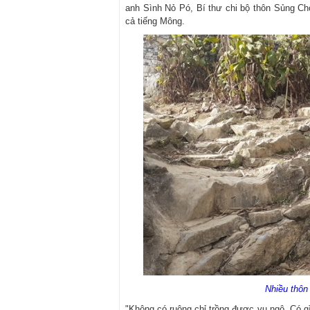
anh Sình Nỏ Pó, Bí thư chi bộ thôn Sủng Chớ.
cả tiếng Mông.
Nhiều thôn
"Không có ruộng chỉ trồng được vụ ngô. Có g