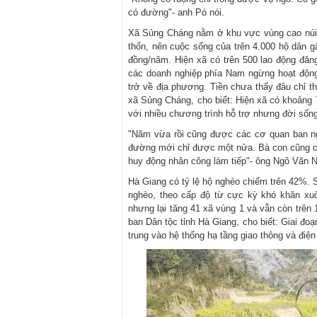
có đường"- anh Pó nói.
Xã Sủng Cháng nằm ở khu vực vùng cao núi đ
thốn, nên cuộc sống của trên 4.000 hộ dân gặ
đồng/năm. Hiện xã có trên 500 lao động đăng
các doanh nghiệp phía Nam ngừng hoạt động
trở về địa phương. Tiền chưa thấy đâu chỉ 
xã Sủng Cháng, cho biết: Hiện xã có khoảng
với nhiều chương trình hỗ trợ nhưng đời sống 
"Năm vừa rồi cũng được các cơ quan ban n
đường mới chỉ được một nửa. Bà con cũng chỉ
huy động nhân công làm tiếp"- ông Ngô Văn N
Hà Giang có tỷ lệ hộ nghèo chiếm trên 42%. 
nghèo, theo cấp độ từ cực kỳ khó khăn xu
nhưng lại tăng 41 xã vùng 1 và vẫn còn trên
ban Dân tộc tỉnh Hà Giang, cho biết: Giai đo
trung vào hệ thống hạ tầng giao thông và điện