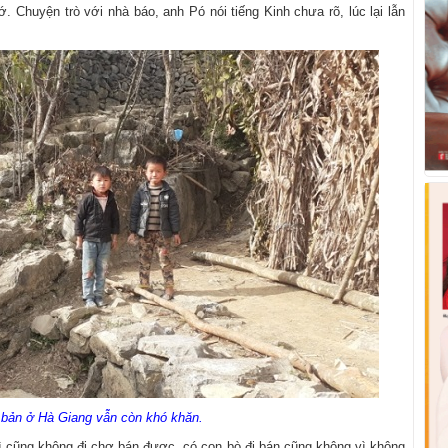
 Chuyện trò với nhà báo, anh Pó nói tiếng Kinh chưa rõ, lúc lại lẫn
 bản ở Hà Giang vẫn còn khó khăn.
ì cũng không đi chợ bán được, có con bò đi bán cũng không vì không