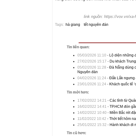
link nguồn: https://vov.vn/x
Tags:
hà giang
tết nguyên đán
Tin liên quan:
05/03/2026 11:10
-
Lộ diện những đ
27/02/2026 15:17
-
Du khách Trung
05/02/2026 11:28
-
Đà Nẵng dùng c
Nguyên đán
04/02/2026 11:24
-
Đắk Lắk ngưng đ
23/01/2026 11:24
-
Khách quốc tế ‘
Tin mới hơn:
17/02/2022 14:21
-
Các tỉnh từ Quả
16/02/2022 14:41
-
TP.HCM đón gần 
14/02/2022 10:40
-
Miền Bắc rét đậ
11/02/2022 10:42
-
Thời tiết hôm n
25/01/2022 15:32
-
Hành khách đi m
Tin cũ hơn: