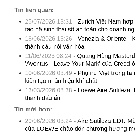
Tin liên quan:
25/07/2026 18:31
-
Zurich Việt Nam hợp
tạo hệ sinh thái số an toàn cho doanh ng
18/06/2026 16:26
-
Venezia & Oriente - 
thành cầu nối văn hóa
11/06/2026 08:24
-
Quang Hùng Masterd g
'Aventus - Leave Your Mark' của Creed 
10/06/2026 08:49
-
Phụ nữ Việt trong tà 
kiến tạo nhân hiệu khí chất
13/03/2026 08:38
-
Loewe Aire Sutileza: K
thành dấu ấn
Tin mới hơn:
29/06/2026 08:24
-
Aire Sutileza EDT: M
của LOEWE chào đón chương hương m