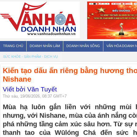
TRANG CHỦ
DOANH NHÂN LÀM
DOANH NHÂN SỐNG
VĂN HÓA DOANH 
SỨC KHỎE - SẢN PHẨM - DỊCH VỤ
Kiến tạo dấu ấn riêng bằng hương th
Nishane
Viết bởi Văn Tuyết
Thứ sáu, 19/06/2026, 08:37 GMT+7
Mùa hạ luôn gắn liền với những mùi 
nhưng, với Nishane, mùa của ánh nắng cò
phá những tầng cảm xúc sâu hơn. Từ sự r
thanh tao của Wūlóng Chá đến sức 