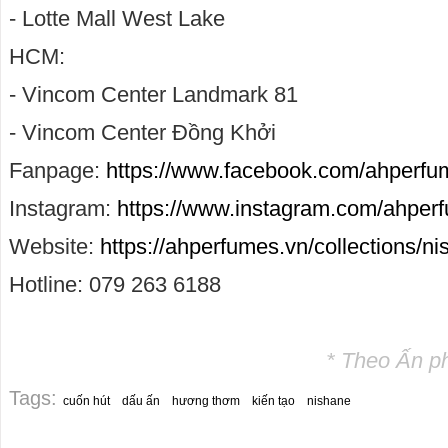
- Lotte Mall West Lake
HCM:
- Vincom Center Landmark 81
- Vincom Center Đồng Khởi
Fanpage:
https://www.facebook.com/ahperf
Instagram:
https://www.instagram.com/ahperfu
Website:
https://ahperfumes.vn/collections/n
Hotline: 079 263 6188
* Theo Ấn p
Tags:
cuốn hút
dấu ấn
hương thơm
kiến tạo
nishane