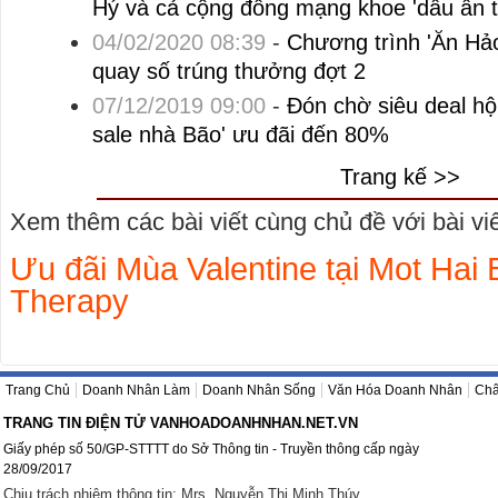
Hý và cả cộng đồng mạng khoe 'dấu ấn 
04/02/2020 08:39
-
Chương trình 'Ăn Hảo
quay số trúng thưởng đợt 2
07/12/2019 09:00
-
Đón chờ siêu deal hội
sale nhà Bão' ưu đãi đến 80%
Trang kế >>
Xem thêm các bài viết cùng chủ đề với bài viết
Ưu đãi Mùa Valentine tại Mot Hai 
Therapy
Trang Chủ
Doanh Nhân Làm
Doanh Nhân Sống
Văn Hóa Doanh Nhân
Châ
TRANG TIN ĐIỆN TỬ VANHOADOANHNHAN.NET.VN
Giấy phép số 50/GP-STTTT do Sở Thông tin - Truyền thông cấp ngày
28/09/2017
Chịu trách nhiệm thông tin: Mrs. Nguyễn Thị Minh Thúy