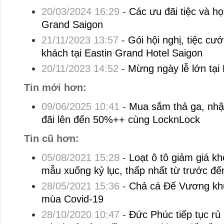
20/03/2024 16:29
-
Các ưu đãi tiệc và họ
Grand Saigon
21/11/2023 13:57
-
Gói hội nghị, tiệc cướ
khách tại Eastin Grand Hotel Saigon
20/11/2023 14:52
-
Mừng ngày lễ lớn tại
Tin mới hơn:
09/06/2025 10:41
-
Mua sắm thả ga, nhậ
đãi lên đến 50%++ cùng LocknLock
Tin cũ hơn:
05/08/2021 15:28
-
Loạt ô tô giảm giá kh
mẫu xuống kỷ lục, thấp nhất từ trước đế
28/05/2021 15:36
-
Chả cá Đế Vương kh
mùa Covid-19
28/10/2020 10:47
-
Đức Phúc tiếp tục rủ