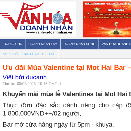
TRANG CHỦ
DOANH NHÂN LÀM
DOANH NHÂN SỐNG
VĂN HÓA DOANH 
SỨC KHỎE - SẢN PHẨM - DỊCH VỤ
Ưu đãi Mùa Valentine tại Mot Hai Bar 
Viết bởi ducanh
Thứ tư, 08/02/2023, 10:16 GMT+7
Khuyến mãi mùa lễ Valentines tại Mot Hai
Thực đơn đặc sắc dành riêng cho cặp đôi
1.800.000VND++/02 người,
Bar mở cửa hàng ngày từ 5pm - khuya.