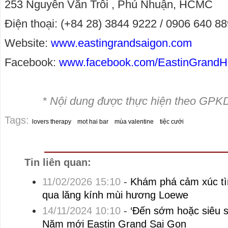
253 Nguyễn Văn Trỗi , Phú Nhuận, HCMC
Điện thoại: (+84 28) 3844 9222 / 0906 640 8
Website:
www.eastingrandsaigon.com
Facebook:
www.facebook.com/EastinGrandH
* Nội dung được thực hiện theo GPK
Tags:
lovers therapy
mot hai bar
mùa valentine
tiệc cưới
Tin liên quan:
11/02/2026 15:10
-
Khám phá cảm xúc tì
qua lăng kính mùi hương Loewe
14/11/2024 10:10
-
‘Đến sớm hoặc siêu 
Năm mới Eastin Grand Sai Gon