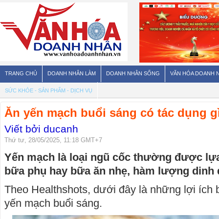
TRANG CHỦ
DOANH NHÂN LÀM
DOANH NHÂN SỐNG
VĂN HÓA DOANH 
SỨC KHỎE - SẢN PHẨM - DỊCH VỤ
Ăn yến mạch buổi sáng có tác dụng g
Viết bởi ducanh
Thứ tư, 28/05/2025, 11:18 GMT+7
Yến mạch là loại ngũ cốc thường được lự
bữa phụ hay bữa ăn nhẹ, hàm lượng dinh
Theo Healthshots, dưới đây là những lợi ích
yến mạch buổi sáng.