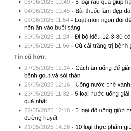
05/06/2025 10:49
-
5 loại rau quả giúp 
04/06/2025 10:45
-
Bài thuốc làm đẹp da 
02/06/2025 11:54
-
Loạt món ngon đói đ
nên ăn vào buổi sáng
30/05/2025 11:24
-
Đi bộ kiểu 12-3-30 có
29/05/2025 11:56
-
Củ cải trắng trị bệnh 
Tin cũ hơn:
27/05/2025 12:14
-
Cách ăn uống để giảm
bệnh gout và sỏi thận
26/05/2025 12:16
-
Uống nước chè xanh 
23/05/2025 11:32
-
5 loại nước uống giải
quả nhất
22/05/2025 12:18
-
5 loại đồ uống giúp h
đường huyết
21/05/2025 14:36
-
10 loại thực phẩm gi