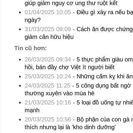
giúp giảm nguy cơ ung thư ruột kết
01/04/2025 10:05
-
Điều gì xảy ra nếu b
ngày?
31/03/2025 09:09
-
Cách ăn được chứng 
giảm cân hữu hiệu
Tin cũ hơn:
26/03/2025 09:34
-
5 thực phẩm giàu o
hồi, bán đầy chợ Việt ít người biết
25/03/2025 10:24
-
Những cấm kỵ khi ăn 
24/03/2025 11:25
-
5 công dụng bất ngờ
thường xuyên vào mùa hè
21/03/2025 10:16
-
5 loại đồ uống tự nhi
mạnh
20/03/2025 10:56
-
Bộ phận của con gà 
thích nhưng lại là 'kho dinh dưỡng'