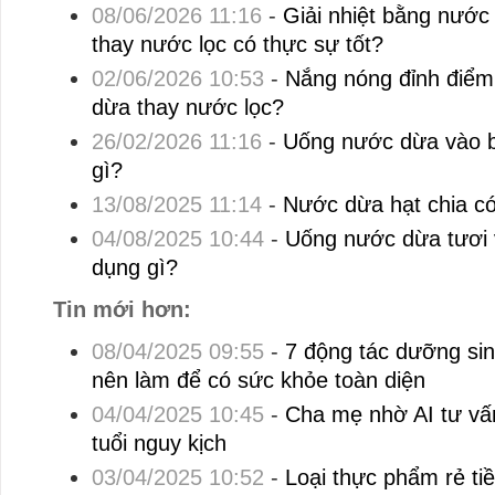
08/06/2026 11:16
-
Giải nhiệt bằng nước
thay nước lọc có thực sự tốt?
02/06/2026 10:53
-
Nắng nóng đỉnh điểm
dừa thay nước lọc?
26/02/2026 11:16
-
Uống nước dừa vào b
gì?
13/08/2025 11:14
-
Nước dừa hạt chia có
04/08/2025 10:44
-
Uống nước dừa tươi 
dụng gì?
Tin mới hơn:
08/04/2025 09:55
-
7 động tác dưỡng sin
nên làm để có sức khỏe toàn diện
04/04/2025 10:45
-
Cha mẹ nhờ AI tư vấ
tuổi nguy kịch
03/04/2025 10:52
-
Loại thực phẩm rẻ ti