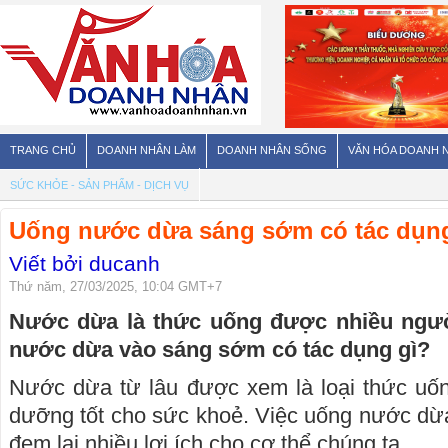
TRANG CHỦ
DOANH NHÂN LÀM
DOANH NHÂN SỐNG
VĂN HÓA DOANH 
SỨC KHỎE - SẢN PHẨM - DỊCH VỤ
Uống nước dừa sáng sớm có tác dụn
Viết bởi ducanh
Thứ năm, 27/03/2025, 10:04 GMT+7
Nước dừa là thức uống được nhiều ngườ
nước dừa vào sáng sớm có tác dụng gì?
Nước dừa từ lâu được xem là loại thức uốn
dưỡng tốt cho sức khoẻ. Việc uống nước dừ
đem lại nhiều lợi ích cho cơ thể chúng ta.