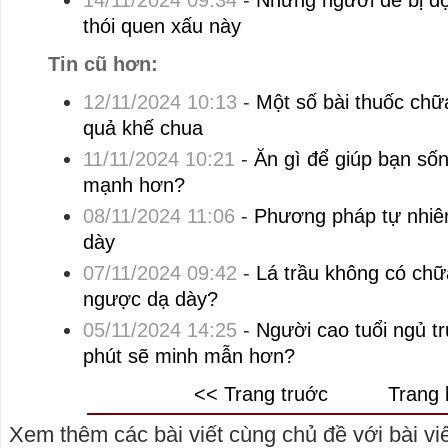
14/11/2024 09:34
-
Những người dễ bị đ
thói quen xấu này
Tin cũ hơn:
12/11/2024 10:13
-
Một số bài thuốc chữ
quả khế chua
11/11/2024 10:21
-
Ăn gì để giúp bạn số
mạnh hơn?
08/11/2024 11:06
-
Phương pháp tự nhiên 
dày
07/11/2024 09:42
-
Lá trầu không có chữ
ngược dạ dày?
05/11/2024 14:25
-
Người cao tuổi ngủ t
phút sẽ minh mẫn hơn?
<< Trang truớc
Trang 
Xem thêm các bài viết cùng chủ đề với bài viết