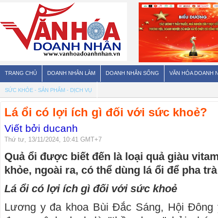
TRANG CHỦ
DOANH NHÂN LÀM
DOANH NHÂN SỐNG
VĂN HÓA DOANH 
SỨC KHỎE - SẢN PHẨM - DỊCH VỤ
Lá ổi có lợi ích gì đối với sức khoẻ?
Viết bởi ducanh
Thứ tư, 13/11/2024, 10:41 GMT+7
Quả ổi được biết đến là loại quả giàu vitam
khỏe, ngoài ra, có thể dùng lá ổi để pha tr
Lá ổi có lợi ích gì đối với sức khoẻ
Lương y đa khoa Bùi Đắc Sáng, Hội Đông y 