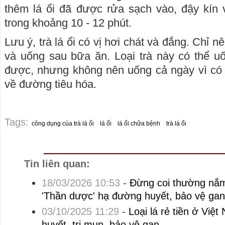
thêm lá ổi đã được rửa sạch vào, đậy kín 
trong khoảng 10 - 12 phút.
Lưu ý, trà lá ổi có vị hơi chát và đắng. Chỉ n
và uống sau bữa ăn. Loại trà này có thể u
được, nhưng không nên uống cả ngày vì có 
về đường tiêu hóa.
Tags:
công dụng của trà lá ổi
lá ổi
lá ổi chữa bệnh
trà lá ổi
Tin liên quan:
18/03/2026 10:53
-
Đừng coi thường nắm
'Thần dược' hạ đường huyết, bảo vệ gan
03/10/2025 11:29
-
Loại lá rẻ tiền ở Việ
huyết, trị mụn, bảo vệ gan