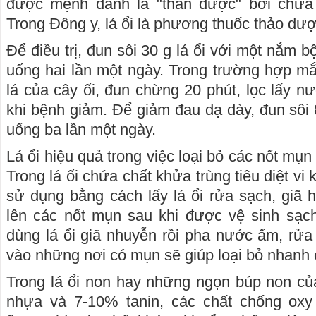
được mệnh danh là "thần dược" bởi chứa 
Trong Đông y, lá ổi là phương thuốc thảo dư
Để điều trị, đun sôi 30 g lá ổi với một nắm b
uống hai lần một ngày. Trong trường hợp mắc
lá của cây ổi, đun chừng 20 phút, lọc lấy 
khi bệnh giảm. Để giảm đau dạ dày, đun sôi 8 
uống ba lần một ngày.
Lá ổi hiệu quả trong việc loại bỏ các nốt mụn
Trong lá ổi chứa chất khửa trùng tiêu diệt vi
sử dụng bằng cách lấy lá ổi rửa sạch, giã 
lên các nốt mụn sau khi được vệ sinh sạc
dùng lá ổi giã nhuyễn rồi pha nước ấm, rửa
vào những nơi có mụn sẽ giúp loại bỏ nhanh
Trong lá ổi non hay những ngọn búp non củ
nhựa và 7-10% tanin, các chất chống oxy