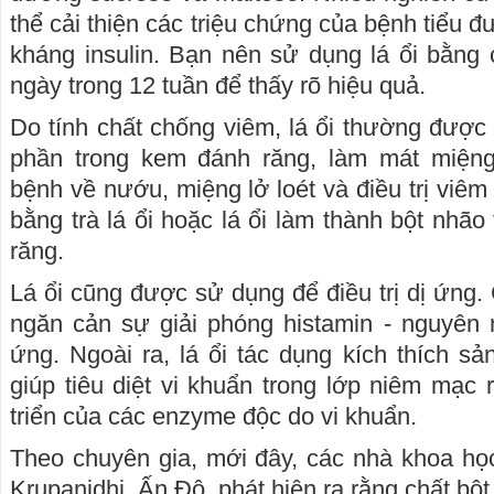
thể cải thiện các triệu chứng của bệnh tiểu đ
kháng insulin. Bạn nên sử dụng lá ổi bằng
ngày trong 12 tuần để thấy rõ hiệu quả.
Do tính chất chống viêm, lá ổi thường đượ
phần trong kem đánh răng, làm mát miệng
bệnh về nướu, miệng lở loét và điều trị viê
bằng trà lá ổi hoặc lá ổi làm thành bột nhã
răng.
Lá ổi cũng được sử dụng để điều trị dị ứng. 
ngăn cản sự giải phóng histamin - nguyên 
ứng. Ngoài ra, lá ổi tác dụng kích thích sả
giúp tiêu diệt vi khuẩn trong lớp niêm mạc 
triển của các enzyme độc do vi khuẩn.
Theo chuyên gia, mới đây, các nhà khoa họ
Krupanidhi, Ấn Độ, phát hiện ra rằng chất bột c