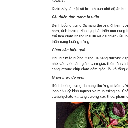
ketosis.
Dưới đây là một số lợi ích của chế độ ăn ket
Cải thiện tình trạng insulin
Bệnh buồng trứng đa nang thường đi kèm với
nam, ảnh hưởng đến sự phát triển của nang b
thể làm giảm kháng insulin và cải thiện điề
triển nang buồng trứng.
Giảm cân hiệu quả
Phụ nữ mắc buồng trứng đa nang thường gặp k
nhờ vào việc làm giảm cảm giác thèm ăn và t
sang ketone giúp giảm cảm giác đói và tăng
Giảm mức độ viêm
Bệnh buồng trứng đa nang thường đi kèm với t
loạn chu kỳ kinh nguyệt và mụn trứng cá. Ch
carbohydrate và tăng cường các thực phẩm có