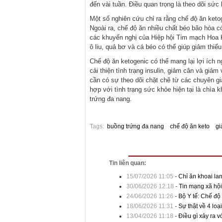
đến vài tuần. Điều quan trọng là theo dõi sức
Một số nghiên cứu chỉ ra rằng chế độ ăn keto
Ngoài ra, chế độ ăn nhiều chất béo bão hòa có
các khuyến nghị của Hiệp hội Tim mạch Hoa K
ô liu, quả bơ và cá béo có thể giúp giảm thiể
Chế độ ăn ketogenic có thể mang lại lợi íc
cải thiện tình trạng insulin, giảm cân và giảm
cần có sự theo dõi chặt chẽ từ các chuyên g
hợp với tình trạng sức khỏe hiện tại là chìa
trứng đa nang.
Tags:
buồng trứng đa nang
chế độ ăn keto
gi
Tin liên quan:
15/07/2026 11:05
-
Chỉ ăn khoai la
30/06/2026 12:18
-
Tin mạng xã hội
24/06/2026 11:26
-
Bộ Y tế: Chế độ
18/06/2026 11:31
-
Sự thật về 4 loạ
13/04/2026 11:18
-
Điều gì xảy ra v