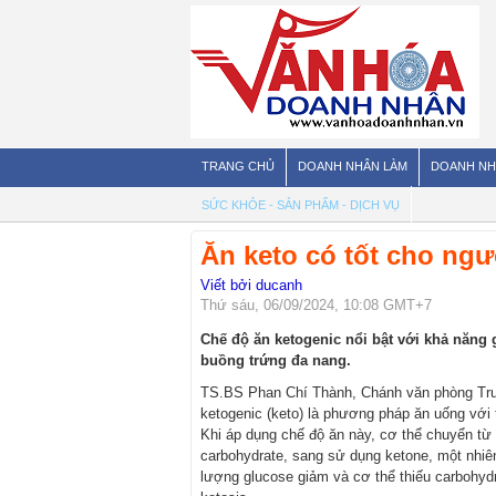
TRANG CHỦ
DOANH NHÂN LÀM
DOANH NH
SỨC KHỎE - SẢN PHẨM - DỊCH VỤ
Ăn keto có tốt cho ng
Viết bởi ducanh
Thứ sáu, 06/09/2024, 10:08 GMT+7
Chế độ ăn ketogenic nổi bật với khả năng 
buồng trứng đa nang.
TS.BS Phan Chí Thành, Chánh văn phòng Trun
ketogenic (keto) là phương pháp ăn uống với t
Khi áp dụng chế độ ăn này, cơ thể chuyển từ 
carbohydrate, sang sử dụng ketone, một nhiên
lượng glucose giảm và cơ thể thiếu carbohydr