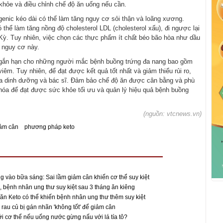
 khỏe và điều chỉnh chế độ ăn uống nếu cần.
genic kéo dài có thể làm tăng nguy cơ sỏi thận và loãng xương.
 thể làm tăng nồng độ cholesterol LDL (cholesterol xấu), đi ngược lại
ỳ. Tuy nhiên, việc chọn các thực phẩm ít chất béo bão hòa như dầu
u nguy cơ này.
h ngắn hạn cho những người mắc bệnh buồng trứng đa nang bao gồm
 viêm. Tuy nhiên, để đạt được kết quả tốt nhất và giảm thiểu rủi ro,
ia dinh dưỡng và bác sĩ. Đảm bảo chế độ ăn được cân bằng và phù
 khóa để đạt được sức khỏe tối ưu và quản lý hiệu quả bệnh buồng
(nguồn: vtcnews.vn)
ảm cân
phương pháp keto
ng vào bữa sáng: Sai lầm giảm cân khiến cơ thể suy kiệt
, bệnh nhân ung thư suy kiệt sau 3 tháng ăn kiêng
 ăn Keto có thể khiến bệnh nhân ung thư thêm suy kiệt
i rau củ bị gán nhãn 'không tốt' để giảm cân
ới cơ thể nếu uống nước gừng nấu với lá tía tô?