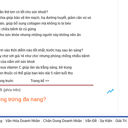
n thịt lợn có tốt cho sức khoẻ?
hia giúp bảo vệ tim mạch, hạ đường huyết, giảm cân vù vù
alo, giúp bổ sung collagen mà không lo bị béo
c chữa bệnh từ củ gừng
cho sức khỏe nhưng những người này không nên ăn
 vào thời điểm nào tốt nhất, trước hay sau ăn sáng?
y chợ với giá 'rẻ như cho' nhưng phòng chống nhiều bệnh
ời của nấm với sức khoẻ
à vua vitamin C giúp làn da trắng sáng, trẻ trung
n thuộc có thể giúp bạn kéo dài 5 năm tuổi thọ
ang truớc
Trang kế >>
 (phía trên):
uồng trứng đa nang?
ng
Văn Hóa Doanh Nhân
Chân Dung Doanh Nhân
Vấn Đề - Sự Kiện
Giải Trí