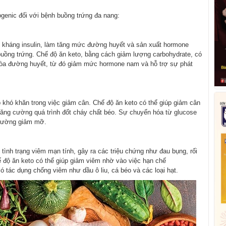
ogenic đối với bệnh buồng trứng đa nang:
 kháng insulin, làm tăng mức đường huyết và sản xuất hormone
uồng trứng. Chế độ ăn keto, bằng cách giảm lượng carbohydrate, có
u hòa đường huyết, từ đó giảm mức hormone nam và hỗ trợ sự phát
hó khăn trong việc giảm cân. Chế độ ăn keto có thể giúp giảm cân
ăng cường quá trình đốt cháy chất béo. Sự chuyển hóa từ glucose
 cường giảm mỡ.
ình trạng viêm mạn tính, gây ra các triệu chứng như đau bụng, rối
ế độ ăn keto có thể giúp giảm viêm nhờ vào việc hạn chế
 tác dụng chống viêm như dầu ô liu, cá béo và các loại hạt.