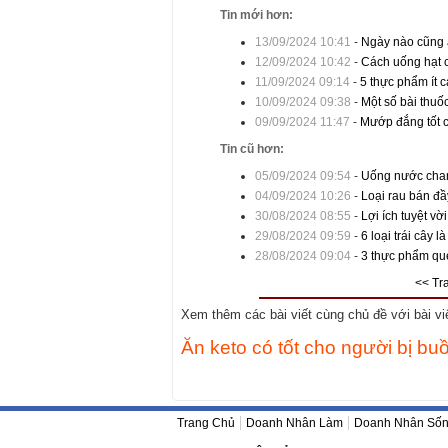
Tin mới hơn:
13/09/2024 10:41
-
Ngày nào cũng ă
12/09/2024 10:42
-
Cách uống hạt c
11/09/2024 09:14
-
5 thực phẩm ít c
10/09/2024 09:38
-
Một số bài thuố
09/09/2024 11:47
-
Mướp đắng tốt 
Tin cũ hơn:
05/09/2024 09:54
-
Uống nước chanh
04/09/2024 10:26
-
Loại rau bán đầ
30/08/2024 08:55
-
Lợi ích tuyệt v
29/08/2024 09:59
-
6 loại trái cây l
28/08/2024 09:04
-
3 thực phẩm que
<< Tr
Xem thêm các bài viết cùng chủ đề với bài viết
Ăn keto có tốt cho người bị b
Trang Chủ
Doanh Nhân Làm
Doanh Nhân Số