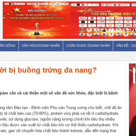
ÂN SỐNG
VĂN HÓA DOANH NHÂN
CHÂN DUNG DOANH NHÂN
VẤN ĐỀ - SỰ
ười bị buồng trứng đa nang?
giảm cân và cải thiện một số vấn đề sức khỏe, đặc biệt là bệnh
g tâm Đào tạo - Bệnh viện Phụ sản Trung ương cho biết, chế độ ăn
ỷ lệ chất béo cao (70-80%), protein vừa phải và rất ít carbohydrate.
việc sử dụng glucose, nguồn năng lượng chính khi tiêu thụ nhiều
 liệu được sản xuất từ chất béo khi cơ thể thiếu carbohydrate. Khi
ate, gan sẽ chuyển hóa chất béo thành ketone, dẫn đến trạng thái