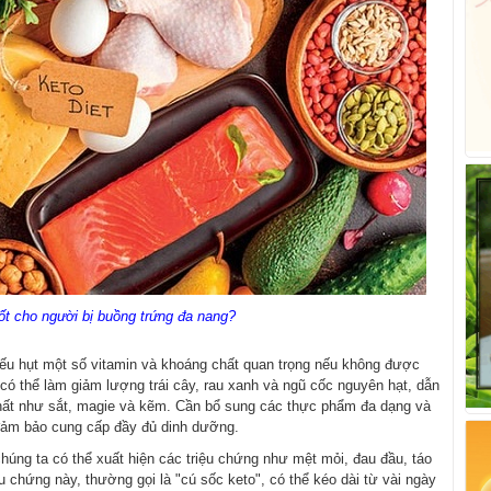
ốt cho người bị buồng trứng đa nang?
hiếu hụt một số vitamin và khoáng chất quan trọng nếu không được
 có thể làm giảm lượng trái cây, rau xanh và ngũ cốc nguyên hạt, dẫn
chất như sắt, magie và kẽm. Cần bổ sung các thực phẩm đa dạng và
đảm bảo cung cấp đầy đủ dinh dưỡng.
chúng ta có thể xuất hiện các triệu chứng như mệt mỏi, đau đầu, táo
chứng này, thường gọi là "cú sốc keto", có thể kéo dài từ vài ngày