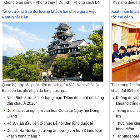
Không gian sống - Phong thủy
Du lịch
Phong cách DN
Kỹ năng điều h
Tăng cường trao đổi lượng khách hai chiều giữa Việt
Xuất nhập khẩu 
Nam-Nhật Bản
tốc cải cách
Quan hệ hợp tác phát triển du lịch giữa Việt Nam và Nhật
Tính trong 7 thá
Bản tiếp tục ghi nhận đà tăng trưởng...
khẩu đạt 659,58 
Ninh Bình được đề cử hạng mục "Điểm đến mới nổi hàng
Không để việc
đầu châu Á 2026"
khoảng trống 
Du khách trải nghiệm văn hóa Cơ tu tại Ngày hội Đông
Trưng mua, tr
Giang
ích
Hội An lần đầu tiên tổ chức Lễ hội đèn lồng quốc tế
Thực hiện chí
trọng điểm
Du lịch Hà Nội tăng trưởng ấn tượng với hơn 3 triệu lượt
khách trong tháng 7
Từ Singapore