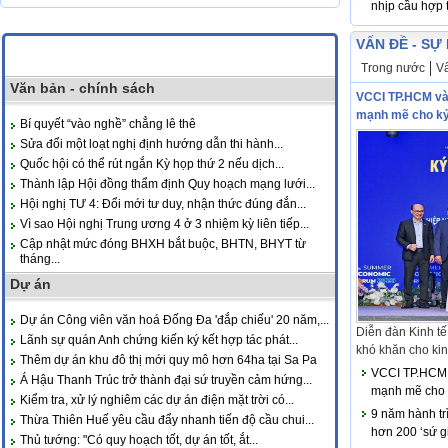
nhịp cầu hợp 
VẤN ĐỀ - SỰ
Trong nước
Vấ
Văn bản - chính sách
VCCI TP.HCM và
mạnh mẽ cho kỷ
Bí quyết “vào nghề” chẳng lê thê
Sửa đổi một loạt nghị định hướng dẫn thi hành...
Quốc hội có thể rút ngắn Kỳ họp thứ 2 nếu dịch...
Thành lập Hội đồng thẩm định Quy hoạch mạng lưới...
Hội nghị TƯ 4: Đổi mới tư duy, nhận thức đúng đắn...
Vì sao Hội nghị Trung ương 4 ở 3 nhiệm kỳ liên tiếp...
Cập nhật mức đóng BHXH bắt buộc, BHTN, BHYT từ
tháng...
Dự án
Dự án Công viên văn hoá Đống Đa 'đắp chiếu' 20 năm,...
Diễn đàn Kinh tế
Lãnh sự quán Anh chứng kiến ký kết hợp tác phát...
khó khăn cho kinh
Thêm dự án khu đô thị mới quy mô hơn 64ha tại Sa Pa
VCCI TP.HCM 
Á Hậu Thanh Trúc trở thành đại sứ truyền cảm hứng...
mạnh mẽ cho 
Kiểm tra, xử lý nghiêm các dự án điện mặt trời có...
9 năm hành tr
Thừa Thiên Huế yêu cầu đẩy nhanh tiến độ cầu chui...
hơn 200 ‘sứ g
Thủ tướng: "Có quy hoạch tốt, dự án tốt, ắt...