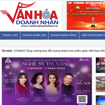
TRANG CHỦ
DOANH NHÂN LÀM
DOANH NHÂN SỐNG
VĂN HÓA DOANH 
SỨC KHỎE - SẢN PHẨM - DỊCH VỤ
Tin mới:
07/08/26
Thực phẩm không đường, dùng đường ăn kiêng có thực sự vô