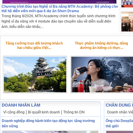
Chương trình Đào tạo Nghệ sĩ Đa năng MTH Academy: Bệ phóng cho
thế hệ diễn viên mới qua 6 dự án Short Drama
Trong tháng 8/2026, MTH Academy chính thức tuyển sinh chương trình
Nghệ sĩ đa năng với 4 module đào tạo chuyên sâu về diễn xuất điện
ảnh, biểu diễn sân khấu,...
Tăng cường trao đổi lượng khách
Thực phẩm không đường, dùng
hai chiều giữa Việt...
đường ăn kiêng có thực...
DOANH NHÂN LÀM
CHÂN DUNG 
Vì cộng đồng
Bí quyết kinh doanh
Thông tin DN
Doanh nhân Việ
Doanh nhân tài 
Doanh nghiệp đồng hành kiến tạo động lực tăng trưởng
Ông chủ DeepSee
bền vững
thế giới