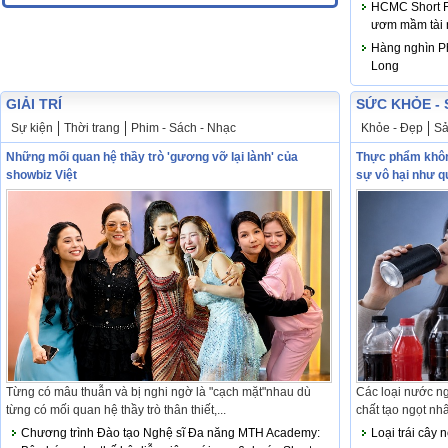
HCMC Short Fo
ươm mầm tài 
Hàng nghìn Ph
Long
GIẢI TRÍ
SỨC KHỎE - 
Sự kiện
Thời trang
Phim - Sách - Nhạc
Khỏe - Đẹp
Sả
Những mối quan hệ thầy trò 'gương vỡ lại lành' của
Thực phẩm khôn
showbiz Việt
sự vô hại như 
Từng có mâu thuẫn và bị nghi ngờ là "cạch mặt"nhau dù
Các loại nước n
từng có mối quan hệ thầy trò thân thiết,...
chất tạo ngọt nh
Chương trình Đào tạo Nghệ sĩ Đa năng MTH Academy:
Loại trái cây 