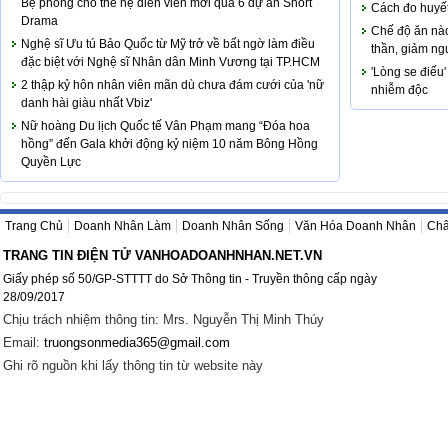
Bệ phóng cho thế hệ diễn viên mới qua 6 dự án Short
Cách đo huyết
Drama
Chế độ ăn nào
Nghệ sĩ Ưu tú Bảo Quốc từ Mỹ trở về bất ngờ làm điều
thần, giảm ng
đặc biệt với Nghệ sĩ Nhân dân Minh Vương tại TP.HCM
'Lòng se điếu'
2 thập kỷ hôn nhân viên mãn dù chưa đám cưới của 'nữ
nhiễm độc
danh hài giàu nhất Vbiz'
Nữ hoàng Du lịch Quốc tế Vân Phạm mang “Đóa hoa
hồng” đến Gala khởi động kỷ niệm 10 năm Bông Hồng
Quyền Lực
Trang Chủ
Doanh Nhân Làm
Doanh Nhân Sống
Văn Hóa Doanh Nhân
Châ
TRANG TIN ĐIỆN TỬ VANHOADOANHNHAN.NET.VN
Giấy phép số 50/GP-STTTT do Sở Thông tin - Truyền thông cấp ngày
28/09/2017
Chịu trách nhiệm thông tin: Mrs. Nguyễn Thị Minh Thúy
Email:
truongsonmedia365@gmail.com
Ghi rõ nguồn khi lấy thông tin từ website này