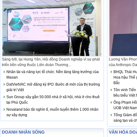
Sáng 6/8, tại Hưng Yên, Hội đồng Doanh nghiệp vì sự phát
Lương Văn Phon
triển bền vững thuộc Liên đoàn Thương...
của Anthropic Da
Nhân tài và năng lực tổ chức: Nền tảng tăng trưởng của
BHQL Thái Hươ
Masan
Hoa hậu Thế g
Bắc
DatVietVAC mở đăng ký IPO: Bước đi mới của thị trường
giải trí Việt
Tôn vinh Tiến
tiêu biểu Việ
Sun Group xây gần 50.000 nhà ở xã hội, nhà ở cho thuê
tại Phú Quốc
Ông Phạm Hồn
UOB Việt Na
Novaland báo lãi nghìn tỉ, muốn tuyển thêm 1.000 nhân
sự xây dựng
Tổng Giám đố
sáng tạo và c
DOANH NHÂN SỐNG
VĂN HÓA DO