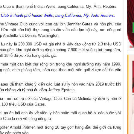
 Club ở thành phố Indian Wells, bang California, Mỹ. Ảnh: Reuters.
The Vintage Club cùng với con gái lớn Jennifer Gates và hôn phu của
 hữu một căn biệt thự trong khuôn viên câu lạc bộ này, nơi cũng có
ip Anshultz và Dennis Washington.
giàu này là 250.000 USD và giá nhà ở đây dao động từ 2,3 triệu USD
 bao gồm khu nghỉ dưỡng rộng khoảng 7.900 mét vuông tại trung tâm,
lf 18 lỗ được xếp hạng quốc gia.
D mua một căn biệt thự rộng lớn trong khu nghỉ dưỡng này năm 1990.
g ngủ, chín phòng tắm, nằm dọc theo một sân golf được cắt tỉa cẩn
Gates đã tham khảo ý kiến các luật sư ly hôn vào năm 2019 trước khi
của chồng và tỷ phú ấu dâm
Jeffrey Epstein.
rnia - nơi có trụ sở của Vintage Club. Còn bà Melinda ký đơn ly hôn ở
iá 130 triệu USD của Gates.
ỳ ai muốn hỏi anh ấy về việc ly hôn hoặc mối quan hệ bị cáo buộc với
e Club là nơi vô cùng riêng tư.
lfer Arnold Palmer, một trong 10 tay golf hàng đầu thế giới đã từng
đây cấp phép vào.