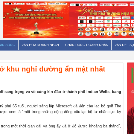
ÂN SỐNG
VĂN HÓA DOANH NHÂN
CHÂN DUNG DOANH NHÂN
VẤN ĐỀ - SỰ
hi ở khu nghỉ dưỡng ẩn mật nhất
olf sang trọng và vô cùng kín đáo ở thành phố Indian Wells, bang
tỷ phú 65 tuổi, người sáng lập Microsoft đã đến câu lạc bộ golf The
 được xem là "một trong những cộng đồng câu lạc bộ tư nhân cực kỳ
ra trong một thời gian dài và ông ấy đã ở đó được khoảng ba tháng",