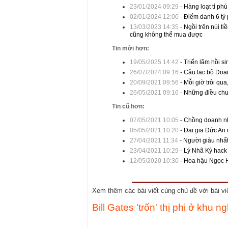
23/01/2024 09:29
-
Hàng loạt tỉ phú
02/01/2024 12:00
-
Điểm danh 6 tỷ p
13/03/2023 14:35
-
Ngồi trên núi ti
cũng không thể mua được
Tin mới hơn:
19/05/2025 14:42
-
Triển lãm hồi s
26/07/2024 09:16
-
Câu lạc bộ Doan
20/09/2021 09:56
-
Mỗi giờ trôi qua
26/05/2021 09:16
-
Những điều chư
Tin cũ hơn:
07/05/2021 10:05
-
Chồng doanh n
05/05/2021 10:20
-
Đại gia Đức An
27/04/2021 11:34
-
Người giàu nhấ
23/04/2021 10:29
-
Lý Nhã Kỳ hack 
12/05/2020 10:30
-
Hoa hậu Ngọc Hâ
Xem thêm các bài viết cùng chủ đề với bài viết
Bill Gates 'trốn' thị phi ở khu 