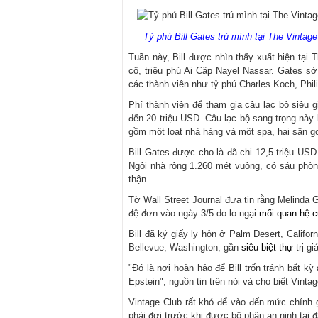
Tỷ phú Bill Gates trú mình tại The Vintage
Tuần này, Bill được nhìn thấy xuất hiện tại 
cô, triệu phú Ai Cập Nayel Nassar. Gates sở
các thành viên như tỷ phú Charles Koch, Phil
Phí thành viên để tham gia câu lạc bộ siêu 
đến 20 triệu USD. Câu lạc bộ sang trọng này
gồm một loạt nhà hàng và một spa, hai sân go
Bill Gates được cho là đã chi 12,5 triệu US
Ngôi nhà rộng 1.260 mét vuông, có sáu phòn
thận.
Tờ Wall Street Journal đưa tin rằng Melinda 
đệ đơn vào ngày 3/5 do lo ngại
mối quan hệ 
Bill đã ký giấy ly hôn ở Palm Desert, Califo
Bellevue, Washington, gần
siêu biệt thự
trị g
"Đó là nơi hoàn hảo để Bill trốn tránh bất k
Epstein", nguồn tin trên nói và cho biết Vintag
Vintage Club rất khó để vào đến mức chính go
phải đợi trước khi được bộ phận an ninh tại 