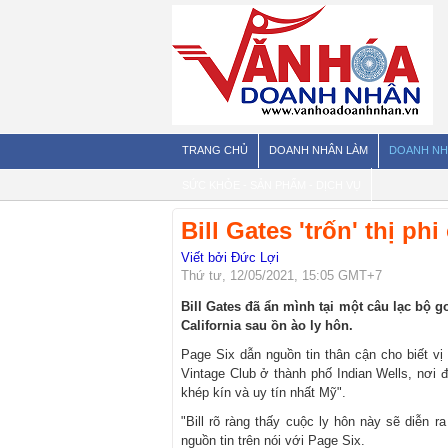
TRANG CHỦ
DOANH NHÂN LÀM
DOANH NH
SỨC KHỎE - SẢN PHẨM - DỊCH VỤ
Bill Gates 'trốn' thị p
Viết bởi Đức Lợi
Thứ tư, 12/05/2021, 15:05 GMT+7
Bill Gates đã ẩn mình tại một câu lạc bộ g
California sau ồn ào ly hôn.
Page Six dẫn nguồn tin thân cận cho biết vị 
Vintage Club ở thành phố Indian Wells, nơi
khép kín và uy tín nhất Mỹ".
"Bill rõ ràng thấy cuộc ly hôn này sẽ diễn 
nguồn tin trên nói với Page Six.