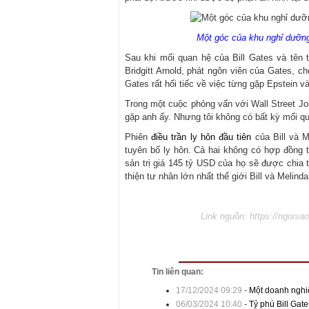
Một góc của khu nghỉ dưỡng
Sau khi mối quan hệ của Bill Gates và tên 
Bridgitt Arnold, phát ngôn viên của Gates, ch
Gates rất hối tiếc về việc từng gặp Epstein v
Trong một cuộc phỏng vấn với Wall Street Jo
gặp anh ấy. Nhưng tôi không có bất kỳ mối qu
Phiên
điều trần ly hôn đầu tiên
của Bill và M
tuyên bố ly hôn. Cả hai không có hợp đồng t
sản trị giá 145 tỷ USD của họ sẽ được chia t
thiện tư nhân lớn nhất thế giới Bill và Melind
Link nguồn:
https://ngoisao
Tin liên quan:
17/12/2024 09:29
-
Một doanh nghiệ
06/03/2024 10:40
-
Tỷ phú Bill Gat