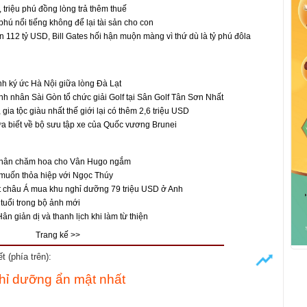
, triệu phú đồng lòng trả thêm thuế
hú nổi tiếng không để lại tài sản cho con
ền 112 tỷ USD, Bill Gates hối hận muộn màng vì thứ dù là tỷ phú đôla
inh ký ức Hà Nội giữa lòng Đà Lạt
h nhân Sài Gòn tổ chức giải Golf tại Sân Golf Tân Sơn Nhất
, gia tộc giàu nhất thế giới lại có thêm 2,6 triệu USD
a biết về bộ sưu tập xe của Quốc vương Brunei
hân chăm hoa cho Vân Hugo ngắm
 muốn thỏa hiệp với Ngọc Thúy
t châu Á mua khu nghỉ dưỡng 79 triệu USD ở Anh
tuổi trong bộ ảnh mới
n giản dị và thanh lịch khi làm từ thiện
Trang kế >>
 (phía trên):
nghỉ dưỡng ẩn mật nhất