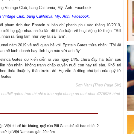
 Vintage Club, bang California, Mỹ. Ảnh: Facebook.
tội phạm tình dục Epstein bị báo chí phanh phui vào tháng 10/2019,
o biết họ gặp nhau nhiều lần để thảo luận về hoạt động từ thiện. "Bill
à nhận ra rằng làm như vậy là sai lầm".
urnal năm 2019 về mối quan hệ với Epstein Gates thừa nhận: "Tôi đã
an hệ kinh doanh hay tình bạn nào với anh ấy".
elinda Gates dự kiến diễn ra vào ngày 14/5, chưa đầy hai tuần sau
iền hôn nhân, không tranh chấp quyền nuôi con hay tài sản. Khối tài
heo thỏa thuận ly thân trước đó. Họ vẫn là đồng chủ tịch của quỹ từ
a Gates.
Sơn Nam (Theo Page Six)
.net/bill-gates-tron-thi-phi-o-khu-nghi-duong-an-mat-nhat-4276925.html
p Việt chi cổ tức khủng, quỹ của Bill Gates bỏ túi bao nhiêu?
es trở lại Việt Nam sau gần 20 năm