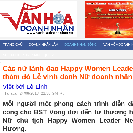
TRANG CHỦ
DOANH NHÂN LÀM
DOANH NHÂN SỐNG
VĂN HÓA DOANH 
SỨC KHỎE - SẢN PHẨM - DỊCH VỤ
Các nữ lãnh đạo Happy Women Leader
thảm đỏ Lễ vinh danh Nữ doanh nhân
Viết bởi Lê Linh
Thứ sáu, 24/08/2018, 21:35 GMT+7
Mỗi người một phong cách trình diễn 
công cho BST Vòng đời đến từ thương 
Nữ chủ tịch Happy Women Leader Ne
Hương.