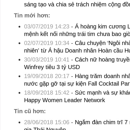
sáng tạo và chia sẻ trách nhiệm cộng đồ
Tin mới hơn:
03/07/2019 14:23
-
Á hoàng kim cương L
mệnh kết nối những trái tim chưa bao giờ
02/07/2019 10:34
-
Câu chuyện ‘Ngôi nhà
nhiên' từ Á hậu Doanh nhân Hoàn cầu 
30/03/2019 10:41
-
Cách nữ hoàng truyề
Winfrey tiêu 3 tỷ USD
19/09/2018 20:17
-
Hàng trăm doanh nhâ
nước gặp gỡ tại sự kiện Fall Cocktail P
18/09/2018 15:42
-
Sức mạnh và sự khác
Happy Women Leader Network
Tin cũ hơn:
28/06/2018 15:06
-
Ngắm đàn chim trĩ 7
gia Thái Nguyên