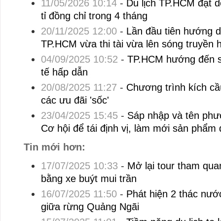
11/05/2026 10:14
-
Du lịch TP.HCM đạt 
tỉ đồng chỉ trong 4 tháng
20/11/2025 12:00
-
Lần đầu tiên hướng dẫ
TP.HCM vừa thi tài vừa lên sóng truyền h
04/09/2025 10:52
-
TP.HCM hướng đến siê
tế hấp dẫn
20/08/2025 11:27
-
Chương trình kích cầ
các ưu đãi 'sốc'
23/04/2025 15:45
-
Sáp nhập và tên phư
Cơ hội để tái định vị, làm mới sản phẩm d
Tin mới hơn:
17/07/2025 10:33
-
Mở lại tour tham qua
bằng xe buýt mui trần
16/07/2025 11:50
-
Phát hiện 2 thác nước
giữa rừng Quảng Ngãi