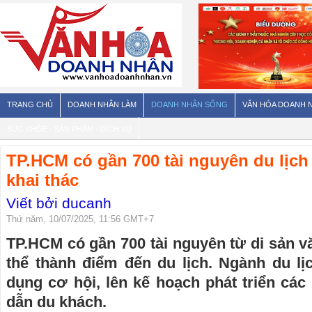
TRANG CHỦ
DOANH NHÂN LÀM
DOANH NHÂN SỐNG
VĂN HÓA DOANH 
SỨC KHỎE - SẢN PHẨM - DỊCH VỤ
TP.HCM có gần 700 tài nguyên du lịc
khai thác
Viết bởi ducanh
Thứ năm, 10/07/2025, 11:56 GMT+7
TP.HCM có gần 700 tài nguyên từ di sản 
thể thành điểm đến du lịch. Ngành du lị
dụng cơ hội, lên kế hoạch phát triển cá
dẫn du khách.