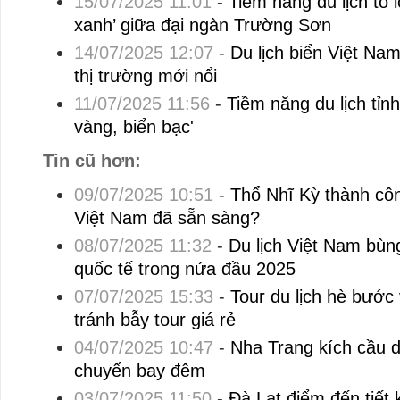
15/07/2025 11:01
-
Tiềm năng du lịch to 
xanh’ giữa đại ngàn Trường Sơn
14/07/2025 12:07
-
Du lịch biển Việt Na
thị trường mới nổi
11/07/2025 11:56
-
Tiềm năng du lịch tỉnh
vàng, biển bạc'
Tin cũ hơn:
09/07/2025 10:51
-
Thổ Nhĩ Kỳ thành công
Việt Nam đã sẵn sàng?
08/07/2025 11:32
-
Du lịch Việt Nam bùn
quốc tế trong nửa đầu 2025
07/07/2025 15:33
-
Tour du lịch hè bước
tránh bẫy tour giá rẻ
04/07/2025 10:47
-
Nha Trang kích cầu d
chuyến bay đêm
03/07/2025 11:50
-
Đà Lạt điểm đến tiết