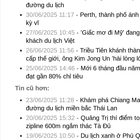
đường du lịch
30/06/2025 11:17
-
Perth, thành phố ánh
kỳ vĩ
27/06/2025 10:45
-
'Giấc mơ đi Mỹ' đang
khách du lịch Việt
26/06/2025 11:56
-
Triều Tiên khánh thàn
cấp thế giới, ông Kim Jong Un 'hài lòng l
25/06/2025 14:46
-
Mới 6 tháng đầu năm,
đạt gần 80% chỉ tiêu
Tin cũ hơn:
23/06/2025 11:28
-
Khám phá Chiang Mai,
đường du lịch miền bắc Thái Lan
20/06/2025 15:32
-
Quảng Trị thí điểm t
zipline 600m ngắm thác Tà Đủ
19/06/2025 10:50
-
Du lịch xanh ở Phú Q