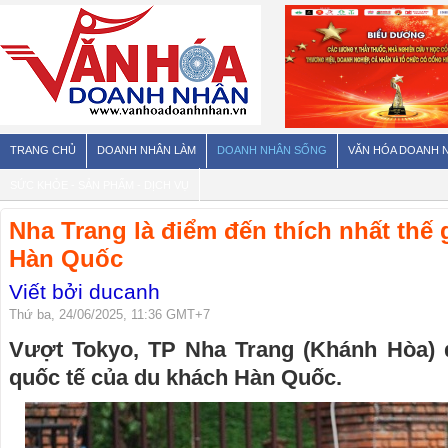
TRANG CHỦ
DOANH NHÂN LÀM
DOANH NHÂN SỐNG
VĂN HÓA DOANH 
SỨC KHỎE - SẢN PHẨM - DỊCH VỤ
Nha Trang là điểm đến thích nhất thế 
Hàn Quốc
Viết bởi ducanh
Thứ ba, 24/06/2025, 11:36 GMT+7
Vượt Tokyo, TP Nha Trang (Khánh Hòa) 
quốc tế của du khách Hàn Quốc.