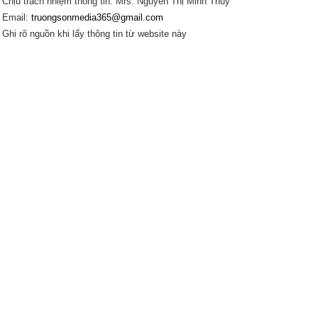
Chịu trách nhiệm thông tin: Mrs. Nguyễn Thị Minh Thúy
Email:
truongsonmedia365@gmail.com
Ghi rõ nguồn khi lấy thông tin từ website này