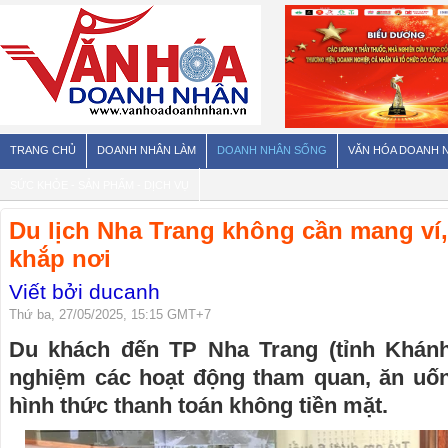
TRANG CHỦ
DOANH NHÂN LÀM
DOANH NHÂN SỐNG
VĂN HÓA DOANH 
SỨC KHỎE - SẢN PHẨM - DỊCH VỤ
Du lịch Nha Trang không cần mang ví
khắp nơi
Viết bởi ducanh
Thứ ba, 27/05/2025, 15:15 GMT+7
Du khách đến TP Nha Trang (tỉnh Khánh
nghiệm các hoạt động tham quan, ăn uốn
hình thức thanh toán không tiền mặt.