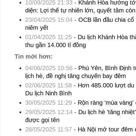
10/09/2025 21:33
-
Khánh Hòa hướng tới
diện: Lợi thế tự nhiên lớn, quyết tâm cò
23/04/2025 15:04
-
OCB lần đầu chia cổ t
niêm yết
01/04/2025 11:25
-
Du lịch Khánh Hòa th
thu gần 14.000 tỉ đồng
Tin mới hơn:
04/06/2025 10:56
-
Phú Yên, Bình Định t
lịch hè, đề nghị tăng chuyến bay đêm
02/06/2025 11:58
-
Hơn 485.000 lượt du
Du lịch Ninh Bình
30/05/2025 11:29
-
Rộn ràng 'mùa vàng' 
29/05/2025 12:14
-
Du lịch hè 'tăng nhi
được gọi tên
28/05/2025 11:57
-
Hà Nội mở tour đêm