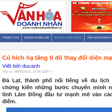
TRANG CHỦ
DOANH NHÂN LÀM
DOANH NHÂN SỐNG
VĂN HÓA DOANH 
SỨC KHỎE - SẢN PHẨM - DỊCH VỤ
Cú hích hạ tầng tỉ đô thay đổi diện m
Viết bởi ducanh
Thứ tư, 09/04/2025, 14:58 GMT+7
Đà Lạt, thành phố nổi tiếng về du lịc
chứng kiến những bước chuyển mình
tỉnh Lâm Đồng đầu tư mạnh mẽ vào các
điểm.