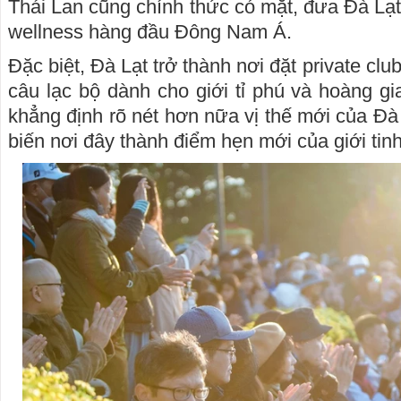
Thái Lan cũng chính thức có mặt, đưa Đà Lạt
wellness hàng đầu Đông Nam Á.
Đặc biệt, Đà Lạt trở thành nơi đặt private club
câu lạc bộ dành cho giới tỉ phú và hoàng gi
khẳng định rõ nét hơn nữa vị thế mới của Đà 
biến nơi đây thành điểm hẹn mới của giới tin