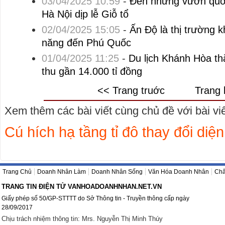
03/04/2025 10:59
-
Đến những vườn quốc
Hà Nội dịp lễ Giỗ tổ
02/04/2025 15:05
-
Ấn Độ là thị trường 
năng đến Phú Quốc
01/04/2025 11:25
-
Du lịch Khánh Hòa th
thu gần 14.000 tỉ đồng
<< Trang truớc
Trang 
Xem thêm các bài viết cùng chủ đề với bài viết
Cú hích hạ tầng tỉ đô thay đổi di
Trang Chủ
Doanh Nhân Làm
Doanh Nhân Sống
Văn Hóa Doanh Nhân
Châ
TRANG TIN ĐIỆN TỬ VANHOADOANHNHAN.NET.VN
Giấy phép số 50/GP-STTTT do Sở Thông tin - Truyền thông cấp ngày
28/09/2017
Chịu trách nhiệm thông tin: Mrs. Nguyễn Thị Minh Thúy