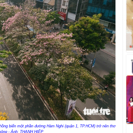
hồng biến một phần đường Hàm Nghi (quận 1, TP.HCM) trở nên thơ
ộng - Ảnh: THANH HIỆP