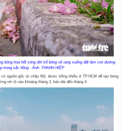
ng bông hoa hết vòng đời trổ bông sẽ rụng xuống đất làm con đường
p trong sắc hồng - Ảnh: THANH HIỆP
) có nguồn gốc từ châu Mỹ, được trồng nhiều ở TP.HCM để tạo bóng
ng nở rộ vào khoảng tháng 3, kéo dài đến tháng 4.