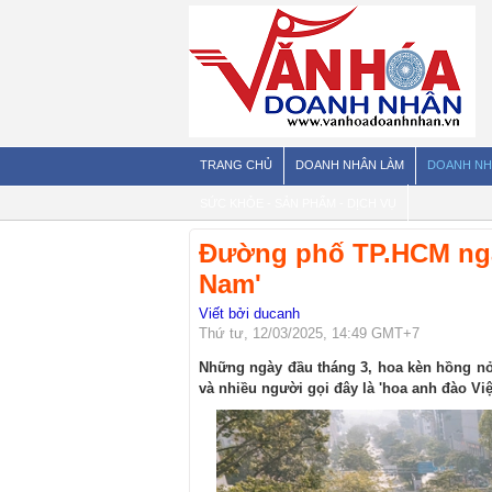
TRANG CHỦ
DOANH NHÂN LÀM
DOANH NH
SỨC KHỎE - SẢN PHẨM - DỊCH VỤ
Đường phố TP.HCM ngậ
Nam'
Viết bởi ducanh
Thứ tư, 12/03/2025, 14:49 GMT+7
Những ngày đầu tháng 3, hoa kèn hồng nở
và nhiều người gọi đây là 'hoa anh đào Việ