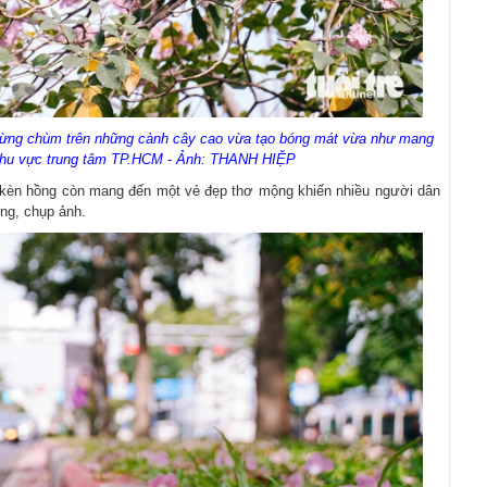
từng chùm trên những cành cây cao vừa tạo bóng mát vừa như mang
 khu vực trung tâm TP.HCM - Ảnh: THANH HIỆP
a kèn hồng còn mang đến một vẻ đẹp thơ mộng khiến nhiều người dân
ng, chụp ảnh.