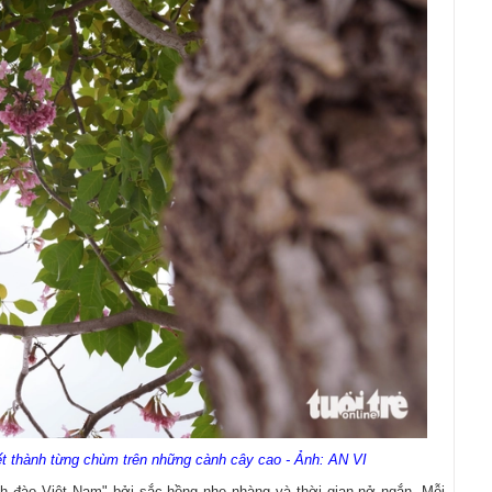
ết thành từng chùm trên những cành cây cao - Ảnh: AN VI
h đào Việt Nam" bởi sắc hồng nhẹ nhàng và thời gian nở ngắn. Mỗi