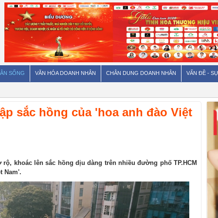
ÂN SỐNG
VĂN HÓA DOANH NHÂN
CHÂN DUNG DOANH NHÂN
VẤN ĐỀ - SỰ
p sắc hồng của 'hoa anh đào Việt
 rộ, khoác lên sắc hồng dịu dàng trên nhiều đường phố TP.HCM
t Nam'.