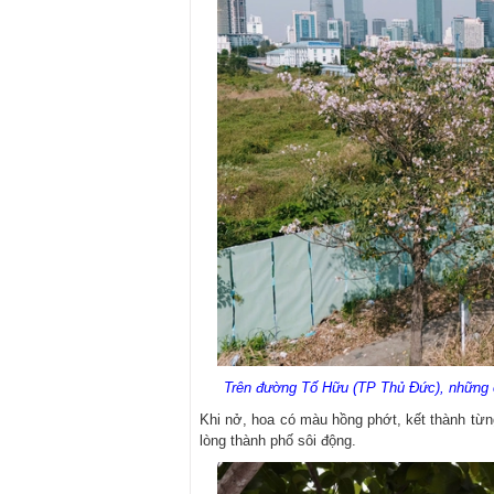
Trên đường Tố Hữu (TP Thủ Đức), những 
Khi nở, hoa có màu hồng phớt, kết thành từ
lòng thành phố sôi động.