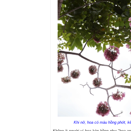
Khi nở, hoa có màu hồng phớt, k
Không ít người ví hoa kèn hồng như "hoa an