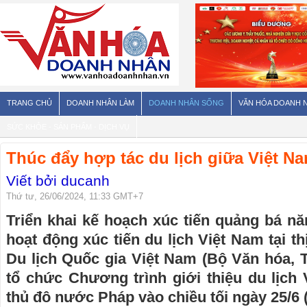
TRANG CHỦ
DOANH NHÂN LÀM
DOANH NHÂN SỐNG
VĂN HÓA DOANH 
SỨC KHỎE - SẢN PHẨM - DỊCH VỤ
Thúc đẩy hợp tác du lịch giữa Việt N
Viết bởi ducanh
Thứ tư, 26/06/2024, 11:33 GMT+7
Triển khai kế hoạch xúc tiến quảng bá n
hoạt động xúc tiến du lịch Việt Nam tại t
Du lịch Quốc gia Việt Nam (Bộ Văn hóa, T
tổ chức Chương trình giới thiệu du lịch V
thủ đô nước Pháp vào chiều tối ngày 25/6 