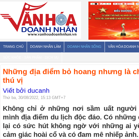
TRANG CHỦ
DOANH NHÂN LÀM
DOANH NHÂN SỐNG
VĂN HÓA DOANH 
SỨC KHỎE - SẢN PHẨM - DỊCH VỤ
Những địa điểm bỏ hoang nhưng là ch
thú vị
Viết bởi ducanh
Thứ ba, 30/08/2022, 15:13 GMT+7
Không chỉ ở những nơi sầm uất người
mình địa điểm du lịch độc đáo. Có những
lại có sức hút không ngờ với những ai y
cảm giác hoài cổ và có đam mê nhiếp ảnh.