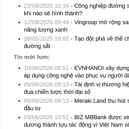
22/08/2025 10:34
-
Công nghiệp đường s
khi nào sẽ hình thành?
12/08/2025 09:44
-
Vingroup mở rộng sa
năng lượng xanh
28/05/2025 10:02
-
Tạo đột phá về thể ch
đường sắt
Tin mới hơn:
10/06/2026 09:51
-
EVNHANOI xây dựng l
áp dụng công nghệ vào phục vụ người d
09/06/2026 09:13
-
Tái định vị thương h
đua chiến lược thời đại số
05/06/2026 09:13
-
Meraki Land thu hút 
đầu tư
03/06/2026 10:51
-
BIZ MBBank được vin
dương thành tựu tác động vì Việt Nam s