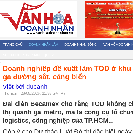
TRANG CHỦ
DOANH NHÂN LÀM
DOANH NHÂN SỐNG
VĂN HÓA DOANH 
SỨC KHỎE - SẢN PHẨM - DỊCH VỤ
Doanh nghiệp đề xuất làm TOD ở khu 
ga đường sắt, cảng biển
Viết bởi ducanh
Thứ năm, 28/05/2026, 11:35 GMT+7
Đại diện Becamex cho rằng TOD không chỉ
thị quanh ga metro, mà là công cụ tổ chức
logistics, công nghiệp của TP.HCM...
Góp ý cho Dự thảo Luật Đô thị đặc biệt ngày