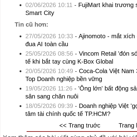
02/06/2026 10:11
-
FujiMart khai trương 
Smart City
Tin cũ hơn:
27/05/2026 10:33
-
Ajinomoto - mắt xích
đua AI toàn cầu
25/05/2026 08:56
-
Vincom Retail 'đón s
tế khi bắt tay cùng K-Box Global
20/05/2026 10:49
-
Coca-Cola Việt Nam 3
Top Doanh nghiệp bền vững
19/05/2026 11:26
-
'Ông lớn' bất động s
sân sang chăn nuôi
18/05/2026 09:39
-
Doanh nghiệp Việt 'gọ
tâm tài chính quốc tế TP.HCM?
<< Trang truớc
Trang 