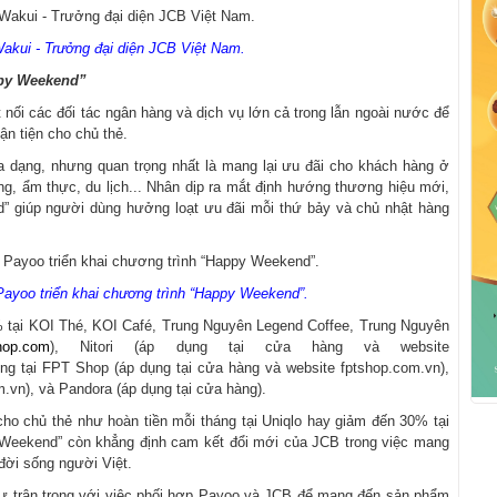
kui - Trưởng đại diện JCB Việt Nam.
ppy Weekend”
nối các đối tác ngân hàng và dịch vụ lớn cả trong lẫn ngoài nước để
n tiện cho chủ thẻ.
 dạng, nhưng quan trọng nhất là mang lại ưu đãi cho khách hàng ở
ng, ẩm thực, du lịch... Nhân dịp ra mắt định hướng thương hiệu mới,
” giúp người dùng hưởng loạt ưu đãi mỗi thứ bảy và chủ nhật hàng
ayoo triển khai chương trình “Happy Weekend”.
0% tại KOI Thé, KOI Café, Trung Nguyên Legend Coffee, Trung Nguyên
shop.com
), Nitori (áp dụng tại cửa hàng và website
ồng tại FPT Shop (áp dụng tại cửa hàng và website fptshop.com.vn),
.vn), và Pandora (áp dụng tại cửa hàng).
ho chủ thẻ như hoàn tiền mỗi tháng tại Uniqlo hay giảm đến 30% tại
 Weekend” còn khẳng định cam kết đổi mới của JCB trong việc mang
đời sống người Việt.
ỏ sự trân trọng với việc phối hợp Payoo và JCB để mang đến sản phẩm