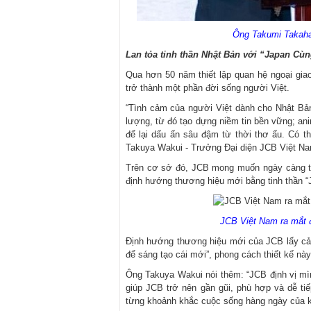
Ông Takumi Takaha
Lan tỏa tinh thần Nhật Bản với “Japan Cù
Qua hơn 50 năm thiết lập quan hệ ngoại gia
trở thành một phần đời sống người Việt.
“Tình cảm của người Việt dành cho Nhật Bản 
lượng, từ đó tạo dựng niềm tin bền vững; an
để lại dấu ấn sâu đậm từ thời thơ ấu. Có thể
Takuya Wakui - Trưởng Đại diện JCB Việt Nam
Trên cơ sở đó, JCB mong muốn ngày càng tr
định hướng thương hiệu mới bằng tinh thần 
JCB Việt Nam ra mắt 
Định hướng thương hiệu mới của JCB lấy cảm
để sáng tạo cái mới”, phong cách thiết kế n
Ông Takuya Wakui nói thêm: “JCB định vị mì
giúp JCB trở nên gần gũi, phù hợp và dễ ti
từng khoảnh khắc cuộc sống hàng ngày của k