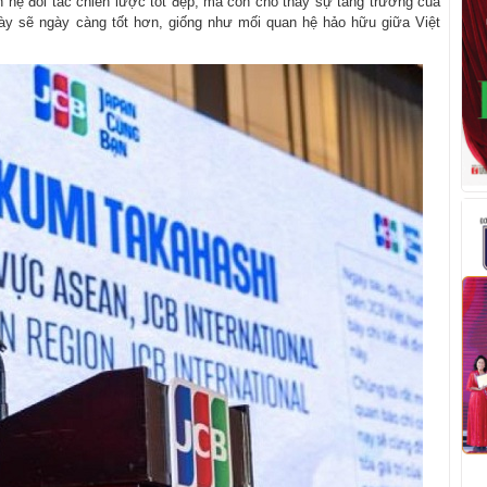
 hệ đối tác chiến lược tốt đẹp, mà còn cho thấy sự tăng trưởng của
 này sẽ ngày càng tốt hơn, giống như mối quan hệ hảo hữu giữa Việt