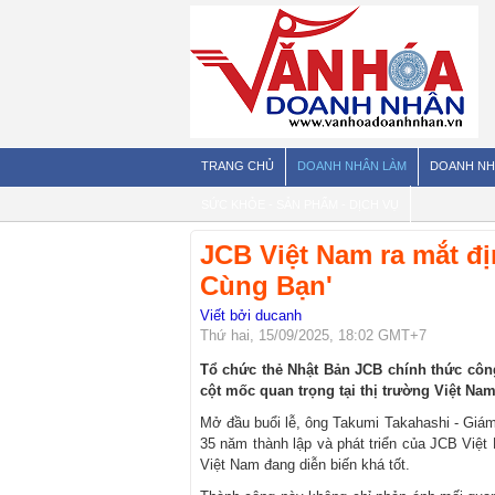
TRANG CHỦ
DOANH NHÂN LÀM
DOANH NH
SỨC KHỎE - SẢN PHẨM - DỊCH VỤ
JCB Việt Nam ra mắt đ
Cùng Bạn'
Viết bởi ducanh
Thứ hai, 15/09/2025, 18:02 GMT+7
Tổ chức thẻ Nhật Bản JCB chính thức cô
cột mốc quan trọng tại thị trường Việt Nam
Mở đầu buổi lễ, ông Takumi Takahashi - Giá
35 năm thành lập và phát triển của JCB Việt
Việt Nam đang diễn biến khá tốt.