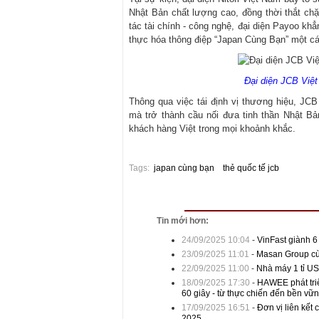
Nhật Bản chất lượng cao, đồng thời thắt chặt
tác tài chính - công nghệ, đại diện Payoo kh
thực hóa thông điệp “Japan Cùng Bạn” một cá
Đại diện JCB Việt
Thông qua việc tái định vị thương hiệu, JCB
mà trở thành cầu nối đưa tinh thần Nhật Bả
khách hàng Việt trong mọi khoảnh khắc.
Tags:
japan cùng bạn
thẻ quốc tế jcb
Tin mới hơn:
24/09/2025 10:04
-
VinFast giành 6
23/09/2025 11:01
-
Masan Group cùng
22/09/2025 11:00
-
Nhà máy 1 tỉ US
18/09/2025 17:30
-
HAWEE phát triể
60 giây - từ thực chiến đến bền vữ
17/09/2025 16:51
-
Đơn vị liên kết
2025