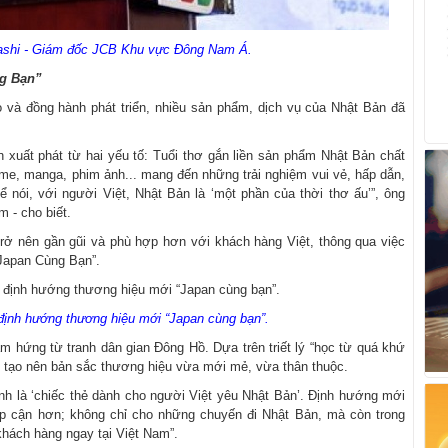
shi - Giám đốc JCB Khu vực Đông Nam Á.
ng Bạn”
o và đồng hành phát triển, nhiều sản phẩm, dịch vụ của Nhật Bản đã
xuất phát từ hai yếu tố: Tuổi thơ gắn liền sản phẩm Nhật Bản chất
ime, manga, phim ảnh... mang đến những trải nghiệm vui vẻ, hấp dẫn,
 nói, với người Việt, Nhật Bản là ‘một phần của thời thơ ấu’”, ông
 - cho biết.
ở nên gần gũi và phù hợp hơn với khách hàng Việt, thông qua việc
“Japan Cùng Bạn”.
định hướng thương hiệu mới “Japan cùng bạn”.
 hứng từ tranh dân gian Đông Hồ. Dựa trên triết lý “học từ quá khứ
ày tạo nên bản sắc thương hiệu vừa mới mẻ, vừa thân thuộc.
nh là ‘chiếc thẻ dành cho người Việt yêu Nhật Bản’. Định hướng mới
ếp cận hơn; không chỉ cho những chuyến đi Nhật Bản, mà còn trong
hách hàng ngay tại Việt Nam”.