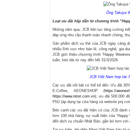
Ông Takuya Wa
Loạt ưu đãi hấp dẫn từ chương trình “Ha
Những năm qua, JCB liên tục tăng cường kết 
đáp ứng nhu cầu thanh toán nhanh chóng, thuậ
Sản phẩm dịch vụ thẻ của JCB ngày càng đa
nhiều lĩnh vực như bán lẻ, công nghệ, gia dụ
JCB giới thiệu chương trình “Happy Weekend
tuần, kéo dài từ nay đến hết 31/3/2026.
JCB Việt Nam hợp tác P
Các ưu đãi nổi bật có thể kể đến: Ưu đãi 3
E-Coffee, AEONESHOP (
https://aeone
https://www.nitori.com.vn
); ưu đãi 500.000 đ
PNJ (áp dụng tại cửa hàng và website pnj.com
Bên cạnh các ưu đãi hiện có của JCB dành c
hơn 100 nhà hàng, sự xuất hiện của “Happy
đến dịch vụ chuẩn Nhật Bản, gắn bó hơn với 
Tại sự kiện, đại diện Nitori Việt Nam bày t