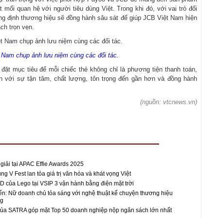
 mối quan hệ với người tiêu dùng Việt. Trong khi đó, với vai trò đối
ẳng định thương hiệu sẽ đồng hành sâu sát để giúp JCB Việt Nam hiện
ch trọn vẹn.
 Nam chụp ảnh lưu niệm cùng các đối tác.
 đặt mục tiêu để mỗi chiếc thẻ không chỉ là phương tiện thanh toán,
n với sự tận tâm, chất lượng, tôn trọng đến gần hơn và đồng hành
(nguồn: vtcnews.vn)
 giải tại APAC Effie Awards 2025
 V Fest lan tỏa giá trị văn hóa và khát vọng Việt
D của Lego tại VSIP 3 vận hành bằng điện mặt trời
n: Nữ doanh chủ tỏa sáng với nghệ thuật kể chuyện thương hiệu
ng
 của SATRA góp mặt Top 50 doanh nghiệp nộp ngân sách lớn nhất