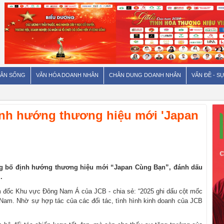
ÂN SỐNG
VĂN HÓA DOANH NHÂN
CHÂN DUNG DOANH NHÂN
VẤN ĐỀ - SỰ
ịnh hướng thương hiệu mới 'Japan
ng bố định hướng thương hiệu mới “Japan Cùng Bạn”, đánh dấu
.
m đốc Khu vực Đông Nam Á của JCB - chia sẻ: “2025 ghi dấu cột mốc
 Nam. Nhờ sự hợp tác của các đối tác, tình hình kinh doanh của JCB