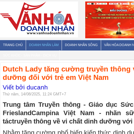
TRANG CHỦ
DOANH NHÂN LÀM
DOANH NHÂN SỐNG
VĂN HÓA DOANH 
SỨC KHỎE - SẢN PHẨM - DỊCH VỤ
Dutch Lady tăng cường truyền thông v
dưỡng đối với trẻ em Việt Nam
Viết bởi ducanh
Thứ năm, 14/08/2025, 11:24 GMT+7
Trung tâm Truyền thông - Giáo dục Sức
FrieslandCampina Việt Nam - nhãn s
táctruyền thông về vi chất dinh dưỡng với 
Nhằm tăng cường phổ biến kiến thức dinh dưỡ