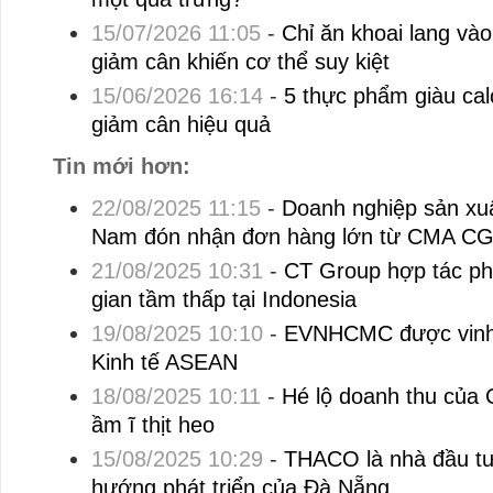
15/07/2026 11:05
-
Chỉ ăn khoai lang và
giảm cân khiến cơ thể suy kiệt
15/06/2026 16:14
-
5 thực phẩm giàu cal
giảm cân hiệu quả
Tin mới hơn:
22/08/2025 11:15
-
Doanh nghiệp sản xuấ
Nam đón nhận đơn hàng lớn từ CMA C
21/08/2025 10:31
-
CT Group hợp tác phá
gian tầm thấp tại Indonesia
19/08/2025 10:10
-
EVNHCMC được vinh 
Kinh tế ASEAN
18/08/2025 10:11
-
Hé lộ doanh thu của 
ầm ĩ thịt heo
15/08/2025 10:29
-
THACO là nhà đầu tư 
hướng phát triển của Đà Nẵng