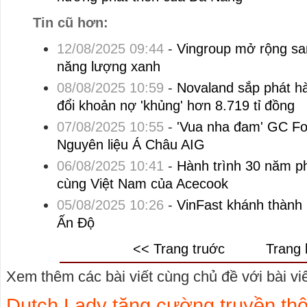
Tin cũ hơn:
12/08/2025 09:44
-
Vingroup mở rộng sa
năng lượng xanh
08/08/2025 10:59
-
Novaland sắp phát h
đổi khoản nợ 'khủng' hơn 8.719 tỉ đồng
07/08/2025 10:55
-
'Vua nha đam' GC Fo
Nguyên liệu Á Châu AIG
06/08/2025 10:41
-
Hành trình 30 năm ph
cùng Việt Nam của Acecook
05/08/2025 10:26
-
VinFast khánh thành 
Ấn Độ
<< Trang truớc
Trang 
Xem thêm các bài viết cùng chủ đề với bài viết
Dutch Lady tăng cường truyền thô