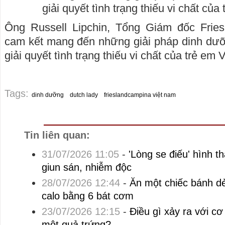
Ông Russell Lipchin, Tổng Giám đốc Frie
cam kết mang đến những giải pháp dinh dưỡn
giải quyết tình trạng thiếu vi chất của trẻ em 
Tags:
dinh dưỡng
dutch lady
frieslandcampina việt nam
Tin liên quan:
31/07/2026 11:05
-
'Lòng se điếu' hình t
giun sán, nhiễm độc
28/07/2026 12:44
-
Ăn một chiếc bánh d
calo bằng 6 bát cơm
23/07/2026 12:15
-
Điều gì xảy ra với c
một quả trứng?